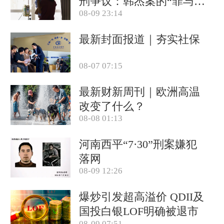
刑争议：韩杰案的“罪与
08-09 23:14
罚”
最新封面报道｜夯实社保
08-07 07:15
最新财新周刊｜欧洲高温
改变了什么？
08-08 01:13
河南西平“7·30”刑案嫌犯
落网
08-09 12:26
爆炒引发超高溢价 QDII及
国投白银LOF明确被退市
08-09 07:51