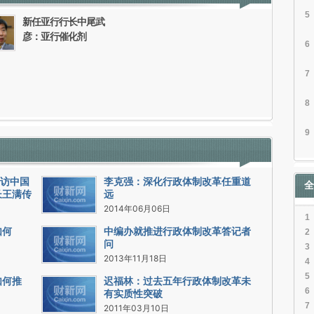
5
新任亚行行长中尾武
彦：亚行催化剂
6
7
8
9
专访中国
李克强：深化行政体制改革任重道
全
长王满传
远
2014年06月06日
1
如何
中编办就推进行政体制改革答记者
2
问
3
2013年11月18日
4
5
如何推
迟福林：过去五年行政体制改革未
6
有实质性突破
7
2011年03月10日