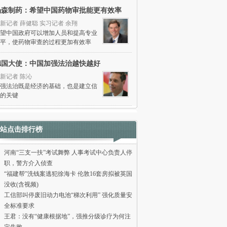
杨森制药：希望中国药物审批能更有效率
新记者 薛健聪 实习记者 余翔
望中国政府可以增加人员和提高专业
平，使药物审查的过程更加有效率
德国大使：中国加强法治越快越好
新记者 陈沁
强法治既是经济的基础，也是建立信
的关键
站点击排行榜
河南“三支一扶”考试舞弊 人事考试中心负责人停
职，警方介入侦查
“福建帮”洗钱案逃犯徐海卡 伦敦16套房拟被英国
没收(含视频)
工信部叫停废旧动力电池“梯次利用” 强化质量安
全标准要求
王君：没有“健康根据地”，强推分级诊疗为何注