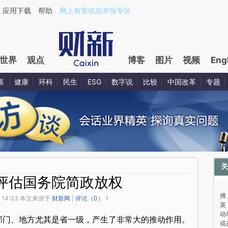
应用下载
帮助
网上有害信息举报专区
世界
观点
博客
图片
视频
Eng
源
健康
环科
民生
ESG
数字说
比较
中国改革
专题
关
评估国务院简政放权
与
搏
 14:33 本文来源于
财新网
|
评论（
0
）
1
英
动
部门、地方尤其是省一级，产生了非常大的推动作用。
或