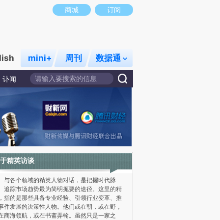
商城
订阅
lish
mini+
周刊
数据通
讣闻
于精英访谈
各个领域的精英人物对话，是把握时代脉
、追踪市场趋势最为简明扼要的途径。这里的精
，指的是那些具备专业经验、引领行业变革、推
事件发展的决策性人物。他们或在朝，或在野，
在商海领航，或在书斋弄翰。虽然只是一家之