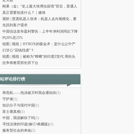
定失败
刚果（金）“史上最大埃博拉疫情”背后，普通人
真正需要知道什么？｜健保
视听 | 普渡机器人张涛：机器人走向规模化，要
先回到客户需求
中国信达发布盈利警告：上半年净利润同比下降
约20%至25%
组图 | 视线｜HYROX的吸金术：是什么让中产
们甘心“花钱找虐”？
组图 | 视线｜被称为“蟑螂”的印度Z世代 用街头
抗争将教育部长拱下台
站评论排行榜
再危机——泡沫破灭时我会通知你
(1)
守护者
(1)
知识分子与现代中国
(1)
富士康真相
(1)
中国，我误解你了吗
(1)
寻找法律的印迹(修订•典藏版)
(1)
服务型社会的来临
(2)