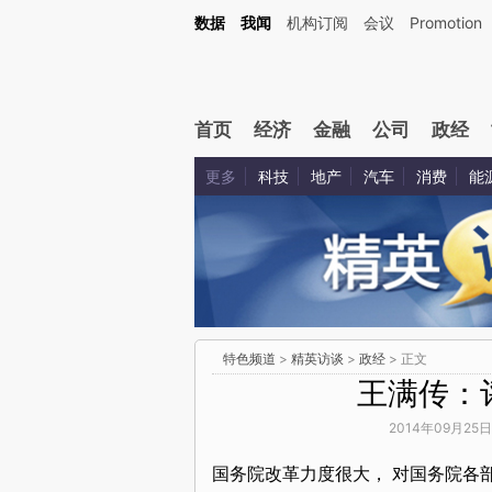
数据
我闻
机构订阅
会议
Promotion
首页
经济
金融
公司
政经
更多
科技
地产
汽车
消费
能
特色频道
>
精英访谈
>
政经
> 正文
王满传：
2014年09月25日
国务院改革力度很大， 对国务院各