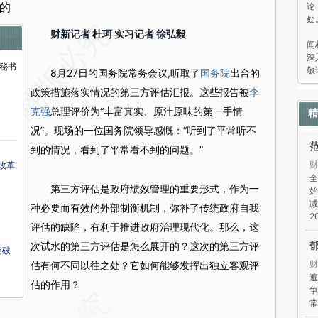
论
的
处
“
财新记者 杜珂 实习记者 徐弘毅
闻
深
秘书
敬
8月27日的国务院常务会议,听取了
国务院
出台的
政策措施落实情况的第三方评估汇报。这些报告被
李
克强
总理评价为“丰富真实、原汁原味的第一手情
精
况”。现场的一位国务院领导感慨：“听到了平常听不
到的情况，看到了平常看不到的问题。”
财
改革
全
第三方评估是政府绩效管理的重要形式，作为一
始
减
种必要而有效的外部制衡机制，弥补了传统政府自我
2
评估的缺陷，有利于推进政府治理现代化。那么，这
次试水的第三方评估是怎么展开的？这次的第三方评
突破
财
估有何不同以往之处？它如何能够发挥出独立客观评
遍
估的作用？
争
常