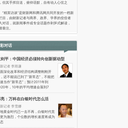
，但其手挥目送，俯仰语默，自有动人心弦之
。
精英访谈”是财新网和腾讯网共同开发的一档新
栏目，由财新记者与商界、政界、学界的佼佼者
入对话，就新闻事件或专业话题作剥笋式解读，
请垂注。
彩对话
范剑平：中国经济必须转向创新驱动型
新记者 李雨谦
面深化改革和经济结构调整刚刚开
，还不能说已到了“新常态”，不能把
速当作“新常态”；预计2011年到
020年，10年的平均增速会落到7
郁亮：万科在白银时代怎么活
新记者 李雪娜
地黄金时代已一去不再，白银时代竞
更为激烈，个位数的增长速度将成为
态