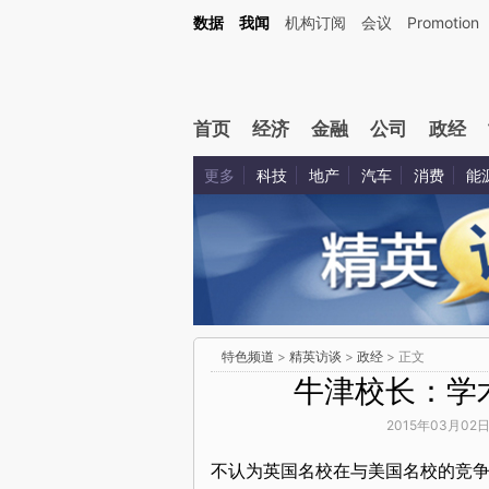
数据
我闻
机构订阅
会议
Promotion
首页
经济
金融
公司
政经
更多
科技
地产
汽车
消费
能
特色频道
>
精英访谈
>
政经
> 正文
牛津校长：学
2015年03月02日
不认为英国名校在与美国名校的竞