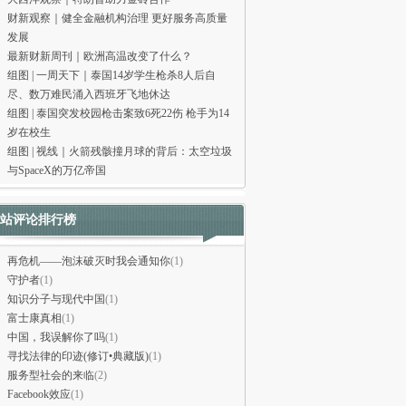
财新观察｜健全金融机构治理 更好服务高质量
发展
最新财新周刊｜欧洲高温改变了什么？
组图 | 一周天下｜泰国14岁学生枪杀8人后自
尽、数万难民涌入西班牙飞地休达
组图 | 泰国突发校园枪击案致6死22伤 枪手为14
岁在校生
组图 | 视线｜火箭残骸撞月球的背后：太空垃圾
与SpaceX的万亿帝国
站评论排行榜
再危机——泡沫破灭时我会通知你
(1)
守护者
(1)
知识分子与现代中国
(1)
富士康真相
(1)
中国，我误解你了吗
(1)
寻找法律的印迹(修订•典藏版)
(1)
服务型社会的来临
(2)
Facebook效应
(1)