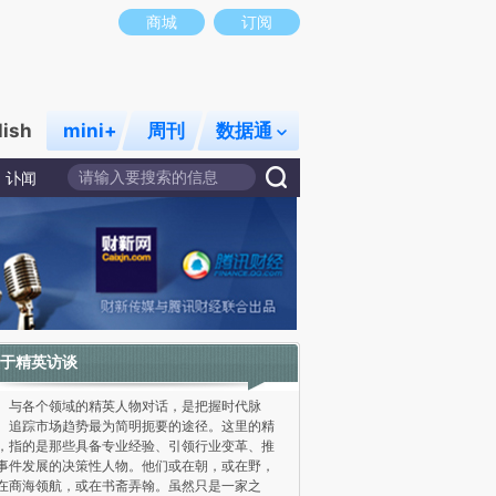
商城
订阅
lish
mini+
周刊
数据通
讣闻
于精英访谈
各个领域的精英人物对话，是把握时代脉
、追踪市场趋势最为简明扼要的途径。这里的精
，指的是那些具备专业经验、引领行业变革、推
事件发展的决策性人物。他们或在朝，或在野，
在商海领航，或在书斋弄翰。虽然只是一家之