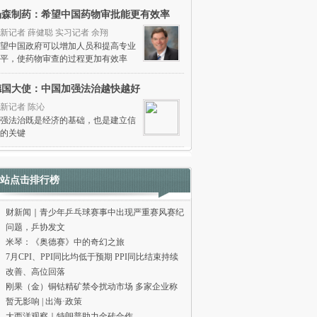
杨森制药：希望中国药物审批能更有效率
新记者 薛健聪 实习记者 余翔
望中国政府可以增加人员和提高专业
平，使药物审查的过程更加有效率
德国大使：中国加强法治越快越好
新记者 陈沁
强法治既是经济的基础，也是建立信
的关键
站点击排行榜
财新闻｜青少年乒乓球赛事中出现严重赛风赛纪
问题，乒协发文
米琴：《奥德赛》中的奇幻之旅
7月CPI、PPI同比均低于预期 PPI同比结束持续
改善、高位回落
刚果（金）铜钴精矿禁令扰动市场 多家企业称
暂无影响 | 出海·政策
大西洋观察｜特朗普助力金砖合作