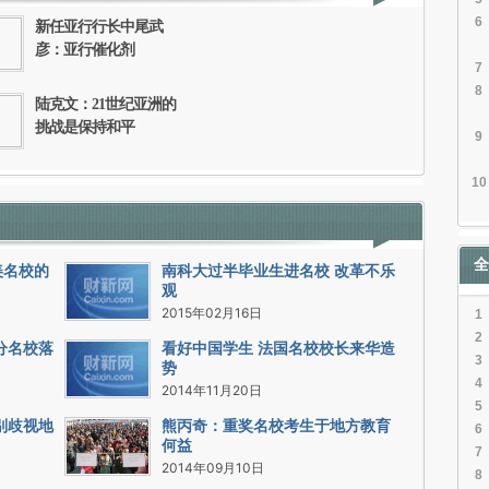
6
新任亚行行长中尾武
彦：亚行催化剂
7
8
陆克文：21世纪亚洲的
挑战是保持和平
9
10
全
美名校的
南科大过半毕业生进名校 改革不乐
观
2015年02月16日
1
2
分名校落
看好中国学生 法国名校校长来华造
3
势
4
2014年11月20日
5
别歧视地
熊丙奇：重奖名校考生于地方教育
6
何益
7
2014年09月10日
8