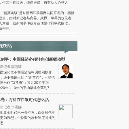
，但其手挥目送，俯仰语默，自有动人心弦之
。
精英访谈”是财新网和腾讯网共同开发的一档新
栏目，由财新记者与商界、政界、学界的佼佼者
入对话，就新闻事件或专业话题作剥笋式解读，
请垂注。
彩对话
范剑平：中国经济必须转向创新驱动型
新记者 李雨谦
面深化改革和经济结构调整刚刚开
，还不能说已到了“新常态”，不能把
速当作“新常态”；预计2011年到
020年，10年的平均增速会落到7
郁亮：万科在白银时代怎么活
新记者 李雪娜
地黄金时代已一去不再，白银时代竞
更为激烈，个位数的增长速度将成为
态