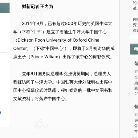
论
财新记者 王力为
处
“
闻
2014年9月，已有超过800年历史的英国牛津大
深
敬
学（下称“
牛津
”）建立了潘迪生牛津大学中国中心
（Dickson Poon University of Oxford China
Center）（下称“中国中心”），即将于3月初访华的威
精
廉王子（Prince William）出席了该中心的剪彩仪式。
财
去年6月国务院总理李克强访英期间，总理夫人
全
程虹访问了牛津大学。中国驻英大使刘晓明在出席中
始
减
国中心揭幕仪式时透露，程虹赠送的一批中文图书和
2
文献资料，将落户中国中心。
万
财
遍
争
常