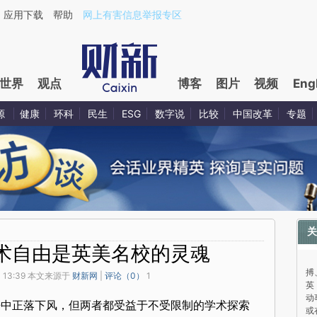
应用下载
帮助
网上有害信息举报专区
世界
观点
博客
图片
视频
Eng
源
健康
环科
民生
ESG
数字说
比较
中国改革
专题
关
术自由是英美名校的灵魂
与
搏
 13:39 本文来源于
财新网
|
评论（
0
）
1
英
动
争中正落下风，但两者都受益于不受限制的学术探索
或