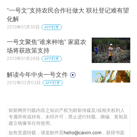
“一号文”支持农民合作社做大 联社登记难有望
化解
2013年01月30日
APP打开
一号文聚焦“谁来种地” 家庭农
场将获政策支持
2013年01月28日
APP打开
解读今年中央一号文件
2012年02月03日
APP打开
财新网所刊载内容之知识产权为财新传媒及/或相关权利人
专属所有或持有。未经许可，禁止进行转载、摘编、复制及
建立镜像等任何使用。
如有意愿转载，请发邮件至
hello@caixin.com
，获得书面