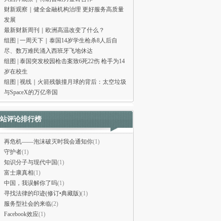
财新观察｜健全金融机构治理 更好服务高质量
发展
最新财新周刊｜欧洲高温改变了什么？
组图 | 一周天下｜泰国14岁学生枪杀8人后自
尽、数万难民涌入西班牙飞地休达
组图 | 泰国突发校园枪击案致6死22伤 枪手为14
岁在校生
组图 | 视线｜火箭残骸撞月球的背后：太空垃圾
与SpaceX的万亿帝国
站评论排行榜
再危机——泡沫破灭时我会通知你
(1)
守护者
(1)
知识分子与现代中国
(1)
富士康真相
(1)
中国，我误解你了吗
(1)
寻找法律的印迹(修订•典藏版)
(1)
服务型社会的来临
(2)
Facebook效应
(1)