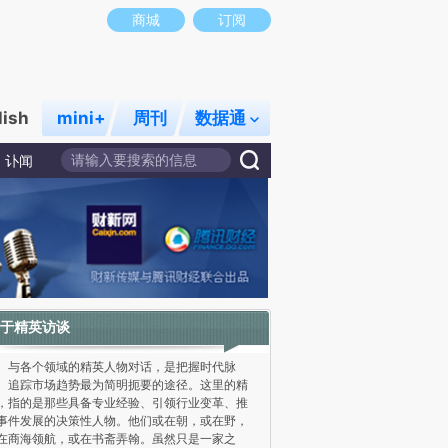
商城
订阅
lish
mini+
周刊
数据通
讣闻
于精英访谈
各个领域的精英人物对话，是把握时代脉
、追踪市场趋势最为简明扼要的途径。这里的精
，指的是那些具备专业经验、引领行业变革、推
事件发展的决策性人物。他们或在朝，或在野，
在商海领航，或在书斋弄翰。虽然只是一家之