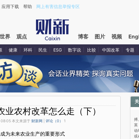
应用下载
帮助
网上有害信息举报专区
世界
观点
博客
图片
视频
Eng
源
健康
环科
民生
ESG
数字说
比较
中国改革
专题
关
农业农村改革怎么走（下）
与
搏
 08:05 本文来源于
财新网
|
评论（
0
）
1
英
动
将成为未来农业生产的重要形式
或