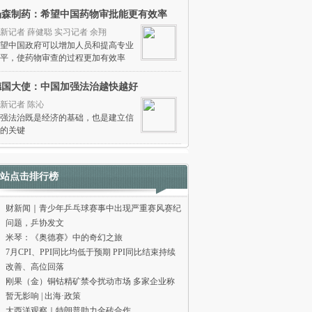
杨森制药：希望中国药物审批能更有效率
新记者 薛健聪 实习记者 余翔
望中国政府可以增加人员和提高专业
平，使药物审查的过程更加有效率
德国大使：中国加强法治越快越好
新记者 陈沁
强法治既是经济的基础，也是建立信
的关键
站点击排行榜
财新闻｜青少年乒乓球赛事中出现严重赛风赛纪
问题，乒协发文
米琴：《奥德赛》中的奇幻之旅
7月CPI、PPI同比均低于预期 PPI同比结束持续
改善、高位回落
刚果（金）铜钴精矿禁令扰动市场 多家企业称
暂无影响 | 出海·政策
大西洋观察｜特朗普助力金砖合作