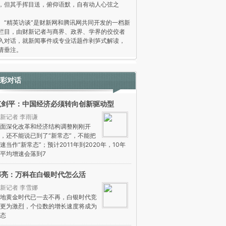
，但其手挥目送，俯仰语默，自有动人心弦之
。
精英访谈”是财新网和腾讯网共同开发的一档新
栏目，由财新记者与商界、政界、学界的佼佼者
入对话，就新闻事件或专业话题作剥笋式解读，
请垂注。
彩对话
范剑平：中国经济必须转向创新驱动型
新记者 李雨谦
面深化改革和经济结构调整刚刚开
，还不能说已到了“新常态”，不能把
速当作“新常态”；预计2011年到2020年，10年
平均增速会落到7
郁亮：万科在白银时代怎么活
新记者 李雪娜
地黄金时代已一去不再，白银时代竞
更为激烈，个位数的增长速度将成为
态