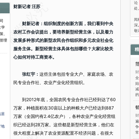
论
财新记者 汪苏
处
“
闻
司
财新记者：组织制度的创新方面，我们看到中央
深
士学
敬
农村工作会议提出，要培养新型经营主体，以及着力
策、
发展多种形式的新型农民合作组织和多元农业社会化
管理
服务主体。新型经营主体具体包括哪些？大家比较关
精
心如何对待工商资本。
财
张红宇：
这些主体包括专业大户、家庭农场、农
全
民专业合作社、农业产业化经营组织。
始
减
的
到2012年底，全国农民专业合作社已经到达了60
万家，种植面积在30亩以上的种粮大户已经达到887
镇居
财
万家（全国约有2.4亿农户），各种农业产业化经营组
遍
织已经达到28万家。这些都是新型经营主体，他们在
产地
争
常
很大程度上解决了农业资源配置不经济问题，在很大