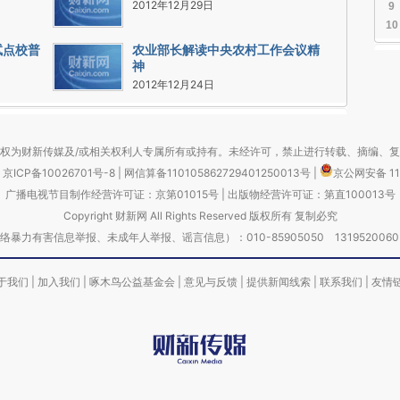
2012年12月29日
9
10
试点校普
农业部长解读中央农村工作会议精
神
2012年12月24日
权为财新传媒及/或相关权利人专属所有或持有。未经许可，禁止进行转载、摘编、
京ICP备10026701号-8
|
网信算备110105862729401250013号
|
京公网安备 11
广播电视节目制作经营许可证：京第01015号
|
出版物经营许可证：第直100013号
Copyright 财新网 All Rights Reserved 版权所有 复制必究
害信息举报、未成年人举报、谣言信息）：010-85905050 13195200605 举报邮
于我们
|
加入我们
|
啄木鸟公益基金会
|
意见与反馈
|
提供新闻线索
|
联系我们
|
友情