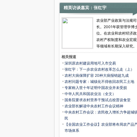
精英访谈嘉宾：张红宇
农业部产业政策与法规司
长。2001年获管理学博
位。在农业和农村经济政
农村产权制度和农业宏观
等领域有长期深入研究。
相关报道
深圳原农村建设用地可入市交易
张红宇：下一步农业农村改革怎么走（上）
农村大病保障扩容 20种大病报销超九成
农村问题专家：城镇化不得收回农民工土地
专家称入世十年证明中国农业并未受损
中华人民共和国农业法（全文）
国务院要求农村营养干预试点校普设食堂
农业部长解读中央农村工作会议精神
中央农村工作会议：农民收入增长力争超城
民
【全国农业工作会议】农业部将布局农产品
市场体系