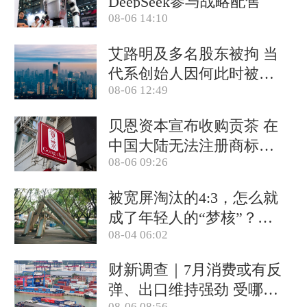
DeepSeek参与战略配售
08-06 14:10
艾路明及多名股东被拘 当
代系创始人因何此时被清
08-06 12:49
算
贝恩资本宣布收购贡茶 在
中国大陆无法注册商标后
08-06 09:26
退出市场
被宽屏淘汰的4:3，怎么就
成了年轻人的“梦核”？｜
08-04 06:02
热点
财新调查｜7月消费或有反
弹、出口维持强劲 受哪些
08-06 08:56