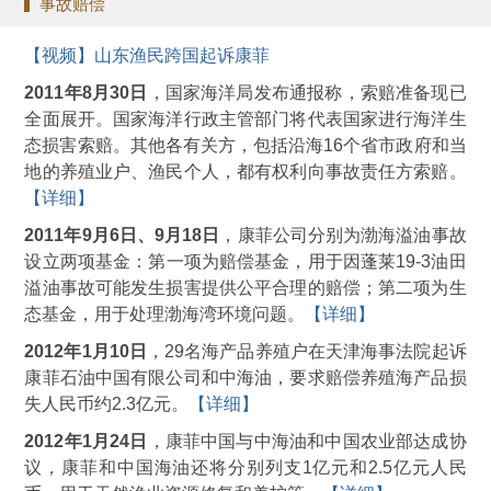
事故赔偿
【视频】山东渔民跨国起诉康菲
2011年8月30日
，国家海洋局发布通报称，索赔准备现已
全面展开。国家海洋行政主管部门将代表国家进行海洋生
态损害索赔。其他各有关方，包括沿海16个省市政府和当
地的养殖业户、渔民个人，都有权利向事故责任方索赔。
【详细】
2011年9月6日、9月18日
，康菲公司分别为渤海溢油事故
设立两项基金：第一项为赔偿基金，用于因蓬莱19-3油田
溢油事故可能发生损害提供公平合理的赔偿；第二项为生
态基金，用于处理渤海湾环境问题。
【详细】
2012年1月10日
，29名海产品养殖户在天津海事法院起诉
康菲石油中国有限公司和中海油，要求赔偿养殖海产品损
失人民币约2.3亿元。
【详细】
2012年1月24日
，康菲中国与中海油和中国农业部达成协
议，康菲和中国海油还将分别列支1亿元和2.5亿元人民