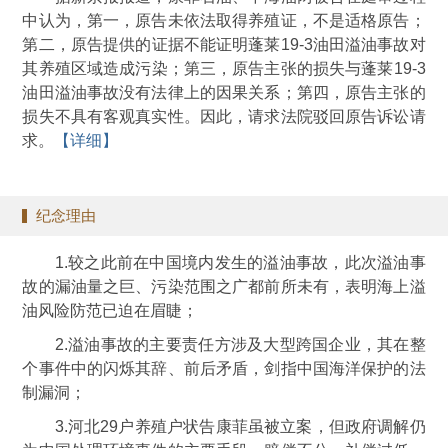
中认为，第一，原告未依法取得养殖证，不是适格原告；
第二，原告提供的证据不能证明蓬莱19-3油田溢油事故对
其养殖区域造成污染；第三，原告主张的损失与蓬莱19-3
油田溢油事故没有法律上的因果关系；第四，原告主张的
损失不具有客观真实性。因此，请求法院驳回原告诉讼请
求。
【详细】
纪念理由
1.较之此前在中国境内发生的溢油事故，此次溢油事
故的漏油量之巨、污染范围之广都前所未有，表明海上溢
油风险防范已迫在眉睫；
2.溢油事故的主要责任方涉及大型跨国企业，其在整
个事件中的闪烁其辞、前后矛盾，剑指中国海洋保护的法
制漏洞；
3.河北29户养殖户状告康菲虽被立案，但政府调解仍