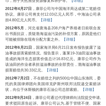
币，用于天然渔业资源修复和养护等。
【详细】
2012年4月27日
，康菲公司与中国海洋局达成第二笔赔偿
协议。康菲公司将支付12.03亿元人民币，中海油公司承
担4.80亿元人民币。
【详细】
2012年5月
，河北省唐海县208户海产养殖者日前联合发
出书面抗议，质疑渤海溢油污染的补偿方案，原因是他们
可能被排除在现有分配方案之外。
【详细】
2012年6月21日
，国家海洋局6月21日发布报告披露了溢
油事故损害索赔情况。报告显示，蓬莱19-3油田溢油事故
造成的海洋生态损害价值总计16.83亿元。康菲公司作为
该油田的作业者承担溢油事故的全部责任，渤海溢油事故
损害赔偿共30.33亿元。
【详细】
2012年7月2日
，不在赔偿之列的500位中国山东渔民，委
托的美国律师团向美国得克萨斯州联邦法院递交索赔诉
状，向位于休斯顿的康菲石油公司总部索赔。
【详细】
2012年9月24日
，康菲公司通过代理律师向法院提交申请,
要求驳回原告起诉。康菲公司认为,基于管辖不便、国家