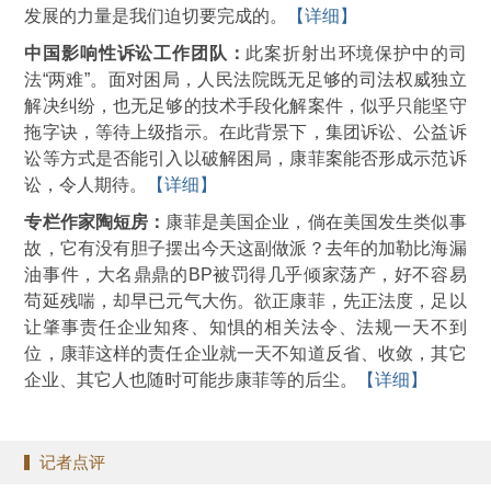
发展的力量是我们迫切要完成的。
【详细】
中国影响性诉讼工作团队：
此案折射出环境保护中的司
法“两难”。面对困局，人民法院既无足够的司法权威独立
解决纠纷，也无足够的技术手段化解案件，似乎只能坚守
拖字诀，等待上级指示。在此背景下，集团诉讼、公益诉
讼等方式是否能引入以破解困局，康菲案能否形成示范诉
讼，令人期待。
【详细】
专栏作家陶短房：
康菲是美国企业，倘在美国发生类似事
故，它有没有胆子摆出今天这副做派？去年的加勒比海漏
油事件，大名鼎鼎的BP被罚得几乎倾家荡产，好不容易
苟延残喘，却早已元气大伤。欲正康菲，先正法度，足以
让肇事责任企业知疼、知惧的相关法令、法规一天不到
位，康菲这样的责任企业就一天不知道反省、收敛，其它
企业、其它人也随时可能步康菲等的后尘。
【详细】
记者点评