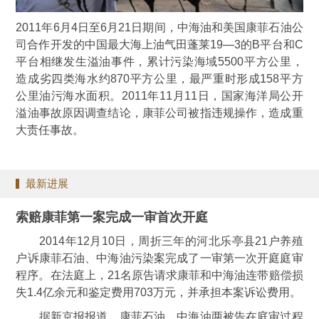
2011年6月4日至6月21日期间，中海油和美国康菲石油公
司合作开发的中国最大海上油气田蓬莱19—3的B平台和C
平台相继发生溢油事件，累计污染海域5500平方公里，
造成劣四类海水约870平方公里，最严重时形成158平方
公里油污海水面积。2011年11月11日，国家海洋局公开
溢油事故原因调查结论，康菲公司被指违规操作，造成重
大责任事故。
最新进展
索赔康菲第一案完成一审首次开庭
2014年12月10日，周折三年的河北乐亭县21户养殖
户诉康菲石油、中海油污染案完成了一审第一次开庭庭审
程序。在法庭上，21名原告请求康菲和中海油连带赔偿损
失1.4亿余元和鉴定费用703万元，并承担本案诉讼费用。
据新京报报道，康菲石油、中海油两被告在庭审过程