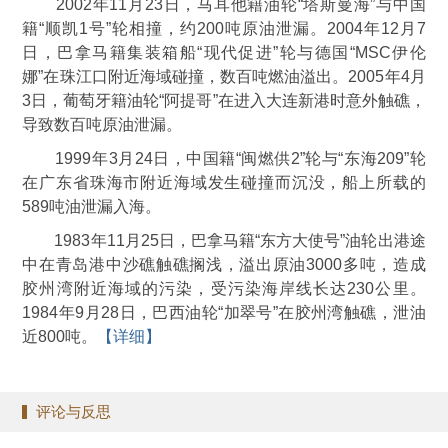
2002年11月23日，马耳他籍油轮“塔斯曼海”与中国
籍“顺凯1号”轮相撞，约200吨原油泄漏。2004年12月7
日，巴拿马籍集装箱船“现代促进”轮与德国“MSC伊伦
娜”在珠江口附近海域碰撞，数百吨燃油溢出。2005年4月
3日，葡萄牙籍油轮“阿提哥”在进入大连新港时意外触礁，
导致数百吨原油泄漏。
1999年3月24日，中国籍“闽燃供2”轮与“东海209”轮
在广东省珠海市附近海域发生碰撞而沉没，船上所载的
589吨油泄漏入海。
1983年11月25日，巴拿马籍“东方大使号”油轮出港途
中在青岛港中沙礁触礁搁浅，溢出原油3000多吨，造成
胶州湾附近海域的污染，受污染海岸线长达230公里。
1984年9月28日，巴西油轮“加翠号”在胶州湾触礁，泄油
近800吨。
【详细】
评论与反思