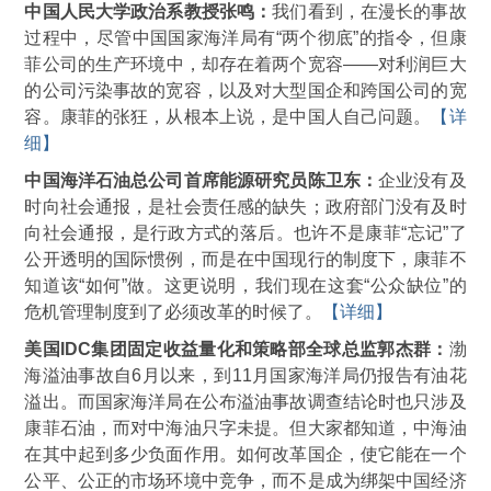
中国人民大学政治系教授张鸣：
我们看到，在漫长的事故
过程中，尽管中国国家海洋局有“两个彻底”的指令，但康
菲公司的生产环境中，却存在着两个宽容——对利润巨大
的公司污染事故的宽容，以及对大型国企和跨国公司的宽
容。康菲的张狂，从根本上说，是中国人自己问题。
【详
细】
中国海洋石油总公司首席能源研究员陈卫东：
企业没有及
时向社会通报，是社会责任感的缺失；政府部门没有及时
向社会通报，是行政方式的落后。也许不是康菲“忘记”了
公开透明的国际惯例，而是在中国现行的制度下，康菲不
知道该“如何”做。这更说明，我们现在这套“公众缺位”的
危机管理制度到了必须改革的时候了。
【详细】
美国IDC集团固定收益量化和策略部全球总监郭杰群：
渤
海溢油事故自6月以来，到11月国家海洋局仍报告有油花
溢出。而国家海洋局在公布溢油事故调查结论时也只涉及
康菲石油，而对中海油只字未提。但大家都知道，中海油
在其中起到多少负面作用。如何改革国企，使它能在一个
公平、公正的市场环境中竞争，而不是成为绑架中国经济