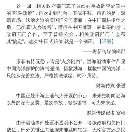
这一回，相关政府部门忘了自己在事故调查处置中
的“鸵鸟政策”，再次走到前台，实属不智。吊诡的是，深
谙市场、法治之道的美国洋公司康菲，在中国深耕多年之
后，已彻底“入乡随俗”，懂得在中国做事，最重要的是与
政府部门合作。至于普通公众，相关政府部门自会帮
其“搞定”。这次“中国式赔偿”就是一个例证。
【详细】
——财新传媒编辑部
康菲有恃无恐，皆是“入乡随俗”。渤海溢油事件凸显
中国海洋保护的法制漏洞。拯救渤海，拯救中国的海洋，
只能从完善立法、严格执法做起。时不我待。
——财新传媒 张进
中国正处于海上油气大开发的节点，未来更将向渤海
以外的深海发展。是次事故，敲起警钟，可为未来鉴。
——财新传媒记者 宫靖
由于溢油事件处置不透明不公开，各级政府相关部门
缺位，部分关键生态证据未能及时锁定，无论官方还是民