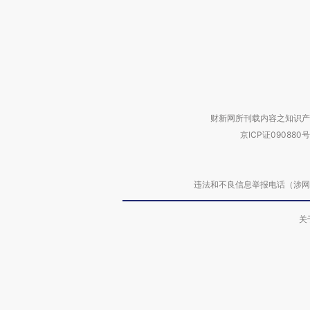
财新网所刊载内容之知识产
京ICP证090880号
违法和不良信息举报电话（涉网络暴力有
关