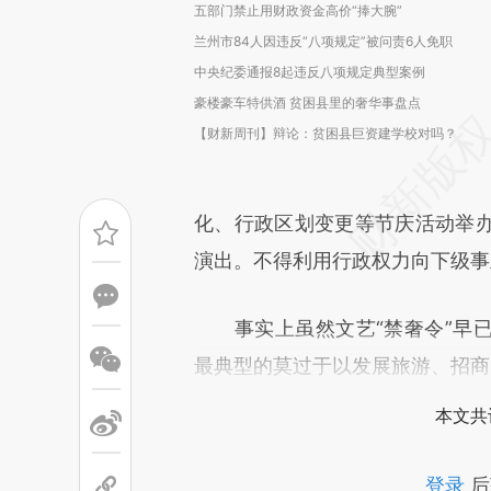
五部门禁止用财政资金高价“捧大腕”
兰州市84人因违反“八项规定”被问责6人免职
中央纪委通报8起违反八项规定典型案例
豪楼豪车特供酒 贫困县里的奢华事盘点
【财新周刊】辩论：贫困县巨资建学校对吗？
化、行政区划变更等节庆活动举
演出。不得利用行政权力向下级事
事实上虽然文艺“禁奢令”早已
最典型的莫过于以发展旅游、招商
本文共
登录
后