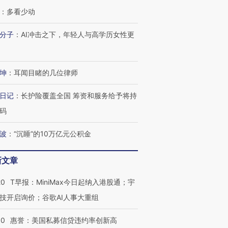
跨国走私7万
视线｜HY
：
多看少动
检体内含3种
泽连斯基密集出访美英 索
秘鲁纳斯卡观光飞机坠毁
术：是什
要防空导弹“救急”
13人遇难
心“花钱找
分子
：
AI冲击之下，年轻人与高学历女性更
坤
：
耳闻目睹的几位律师
进第四届链博
【商旅对话】华住集团
日记
：
长护险覆盖全国 筹资和服务给予将持
技“链”接产
【特别呈现】寻找100种
CFO：不靠规模取胜，华
【特别呈
有意思的生活方式·第三对
住三大增长引擎是什么？
有意思的
码
波
：
“沉睡”的10万亿元公积金
新文章
20
T早报：MiniMax今日起纳入港股通；宇
技开启询价；谷歌AI人事大重组
30
惠誉：美国私募信贷违约率创新高