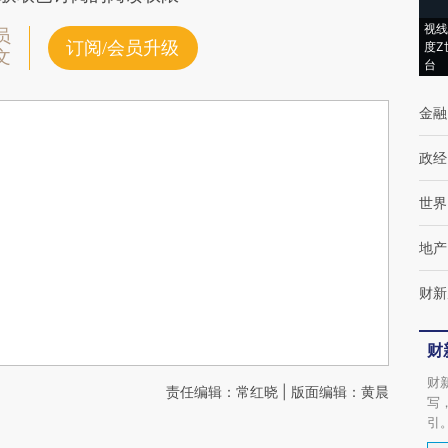
视线
员
订阅/会员升级
度Z
文
台
金融
政经
世界
地产
财新
财
财
责任编辑：常红晓 | 版面编辑：黄晨
写
引