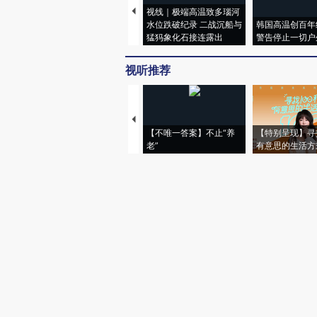
视线｜极端高温致多瑙河
水位跌破纪录 二战沉船与
韩国高温创百年
猛犸象化石接连露出
警告停止一切户
视听推荐
【不唯一答案】不止“养
【特别呈现】寻
老”
有意思的生活方