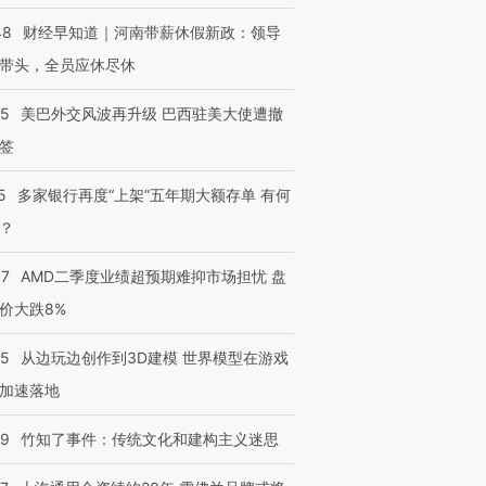
48
财经早知道｜河南带薪休假新政：领导
带头，全员应休尽休
05
美巴外交风波再升级 巴西驻美大使遭撤
签
5
多家银行再度“上架”五年期大额存单 有何
？
37
AMD二季度业绩超预期难抑市场担忧 盘
价大跌8%
25
从边玩边创作到3D建模 世界模型在游戏
加速落地
09
竹知了事件：传统文化和建构主义迷思