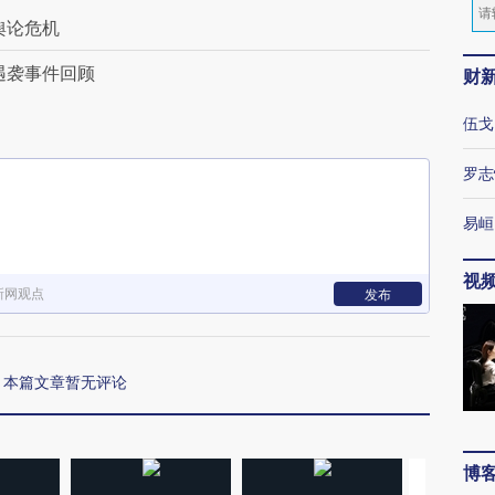
舆论危机
遇袭事件回顾
财
伍戈
罗志
易峘
视
新网观点
发布
本篇文章暂无评论
博