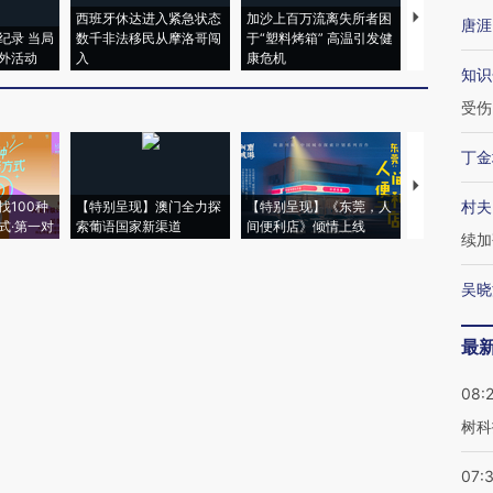
西班牙休达进入紧急状态
加沙上百万流离失所者困
马航飞行员
唐涯
纪录 当局
数千非法移民从摩洛哥闯
于“塑料烤箱” 高温引发健
粒摇头丸 尿
外活动
入
康危机
毒品
知识
受伤
丁金
【推广】走
村夫
找100种
【特别呈现】澳门全力探
【特别呈现】《东莞，人
会，让数智科
式·第一对
索葡语国家新渠道
间便利店》倾情上线
业
续加
吴晓
最
08:
树科
07: