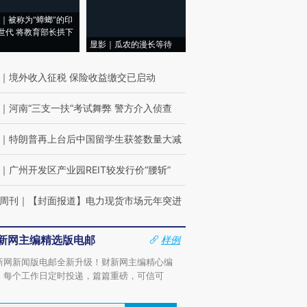
｜被称为“蟑螂”的印
世代 将教育部长拱下
显影｜瓜农的漫长等待
｜
境外收入征税 保险收益缴交已启动
｜
河南“三支一扶”考试舞弊 警方介入侦查
｜
特朗普再上台后中国留学生获签数量大减
｜
广州开发区产业园REIT较发行价“腰斩”
周刊
｜
【封面报道】电力现货市场元年突进
新网主编精选版电邮
样例
新网新闻版电邮全新升级！财新网主编精心编
，每个工作日定时投递，篇篇重磅，可信可
。