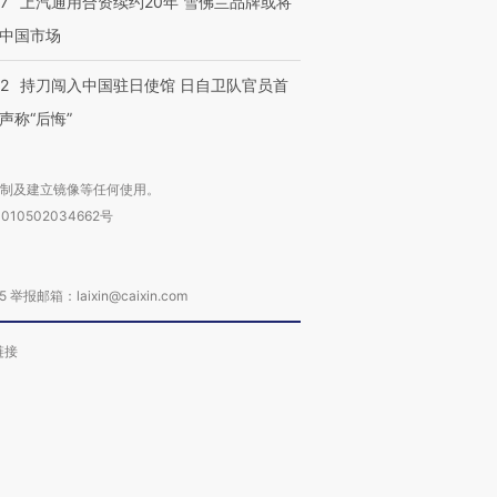
47
上汽通用合资续约20年 雪佛兰品牌或将
中国市场
42
持刀闯入中国驻日使馆 日自卫队官员首
声称“后悔”
复制及建立镜像等任何使用。
010502034662号
箱：laixin@caixin.com
链接