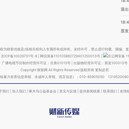
18:
退出
18:
度发
权为财新传媒及/或相关权利人专属所有或持有。未经许可，禁止进行转载、摘编、
京ICP备10026701号-8
|
网信算备110105862729401250013号
|
京公网安备 11
广播电视节目制作经营许可证：京第01015号
|
出版物经营许可证：第直100013号
Copyright 财新网 All Rights Reserved 版权所有 复制必究
害信息举报、未成年人举报、谣言信息）：010-85905050 13195200605 举报邮
于我们
|
加入我们
|
啄木鸟公益基金会
|
意见与反馈
|
提供新闻线索
|
联系我们
|
友情