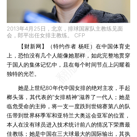
2013年4月25日，北京，排球国家队主教练见面
会，郎平出任女排主教练。 CFP
【财新网】（特约作者 杨旺）
在中国体育史
上，恐怕没有几个人能像她那样，如此完整地贯穿
于国人的集体记忆中，且在每个时间节点上闪耀着
独特的光芒。
她是上世纪80年代中国女排的绝对主攻，手起
榔头落，其代表的“女排精神”滋养了一代人；她是
临危受命的主帅，将一支一度跌到世锦赛第八的队
伍带到世界杯季军和亚特兰大奥运会亚军的位置，
本人在没有球员进入技术统计前八的情况下荣膺最
佳教练；她是中国在三大球最大的国际输出，其执