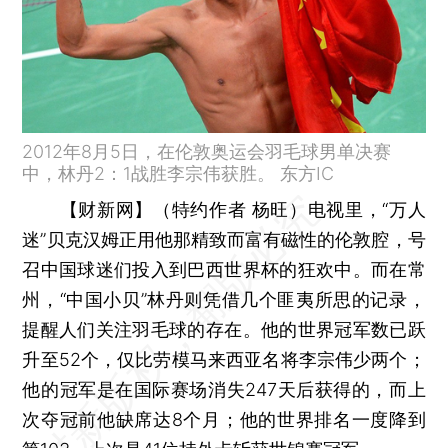
2012年8月5日，在伦敦奥运会羽毛球男单决赛
中，林丹2：1战胜李宗伟获胜。 东方IC
【财新网】（特约作者 杨旺）
电视里，“万人
迷”贝克汉姆正用他那精致而富有磁性的伦敦腔，号
召中国球迷们投入到巴西世界杯的狂欢中。而在常
州，“中国小贝”林丹则凭借几个匪夷所思的记录，
提醒人们关注羽毛球的存在。他的世界冠军数已跃
升至52个，仅比劳模马来西亚名将李宗伟少两个；
他的冠军是在国际赛场消失247天后获得的，而上
次夺冠前他缺席达8个月；他的世界排名一度降到