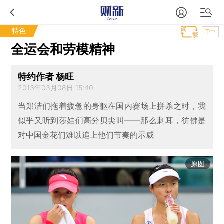
特色
T中
全运会和劳模精神
特约作者 杨旺
2013年03月08日 15:40
当郑洁们拖着疲惫的身躯在国内赛场上拼杀之时，我
似乎又听到莎娃们高分贝尖叫——那么刺耳，彷佛是
对中国金花们难以追上他们节奏的示威
原图