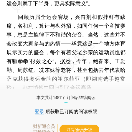
运会则属于下半身，更具实际意义”。
回顾历届全运会赛场，兴奋剂和假摔鲜有缺
席，名和利，算计与盘外招，如同任何一个竞技赛
事，总是主旋律下不和谐的杂音。当然，这些并不
会改变大家参与的热情——毕竟这是一个地方体育
展示实力的盛会，每个有着父老乡亲的运动员也都
有颗拳拳“报效之心”。据悉，今年，鲍春来、王励
勤、周苏红、冼东妹等老将，甚至包括去年代表哈
萨克获得奥运金牌的祖尔菲亚（即湖南选手赵常
玲），都在悄然中回归到了全运赛场。
本文共计1481字 订阅后继续阅读
登录
后获取已订阅的阅读权限
财新通会员
订阅/会员升级