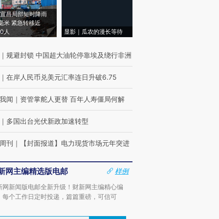
宜昌局部短时降雨
8毫米 紧急转移近
00人
显影｜瓜农的漫长等待
｜
规避封锁 中国超大油轮停靠埃及绕行非洲
｜
在岸人民币兑美元汇率连日升破6.75
我闻
｜
资管掌舵人更替 百年人寿僵局何解
｜
多国出台光伏新政加速转型
周刊
｜
【封面报道】电力现货市场元年突进
新网主编精选版电邮
样例
新网新闻版电邮全新升级！财新网主编精心编
，每个工作日定时投递，篇篇重磅，可信可
。