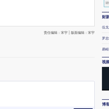
财
伍戈
责任编辑：宋宇 | 版面编辑：宋宇
罗志
易峘
视
博