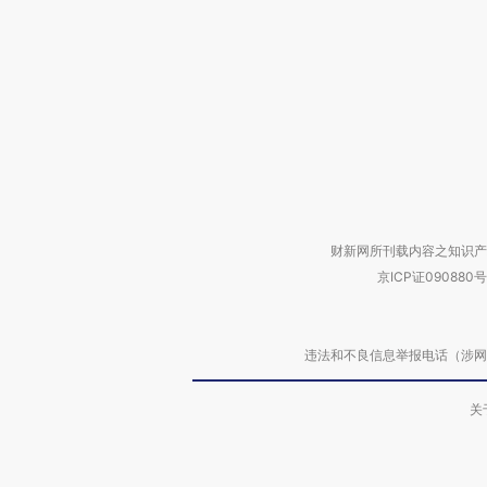
财新网所刊载内容之知识产
京ICP证090880号
违法和不良信息举报电话（涉网络暴力有
关