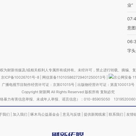
业”
07:
意图
06:
字头
权为财新传媒及/或相关权利人专属所有或持有。未经许可，禁止进行转载、摘编、
京ICP备10026701号-8
|
网信算备110105862729401250013号
|
京公网安备 11
广播电视节目制作经营许可证：京第01015号
|
出版物经营许可证：第直100013号
Copyright 财新网 All Rights Reserved 版权所有 复制必究
害信息举报、未成年人举报、谣言信息）：010-85905050 13195200605 举报邮
于我们
|
加入我们
|
啄木鸟公益基金会
|
意见与反馈
|
提供新闻线索
|
联系我们
|
友情