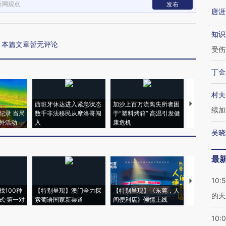
新网观点
发布
唐涯
知识
本篇文章暂无评论
受伤
丁金
村夫
西班牙休达进入紧急状态
加沙上百万流离失所者困
视线｜HYR
续加
纪录 当局
数千非法移民从摩洛哥闯
于“塑料烤箱” 高温引发健
术：是什么
外活动
入
康危机
心“花钱找虐
吴晓
最
10:
【推广】走
找100种
【特别呈现】澳门全力探
【特别呈现】《东莞，人
会，让数智科
的天
式·第一对
索葡语国家新渠道
间便利店》倾情上线
业
10: