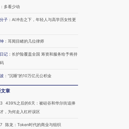
：
多看少动
分子
：
AI冲击之下，年轻人与高学历女性更
坤
：
耳闻目睹的几位律师
日记
：
长护险覆盖全国 筹资和服务给予将持
OX的吸金
马航飞行员跨国走私7万
视线｜被称为“蟑螂”的印
码
让中产们甘
粒摇头丸 尿检体内含3种
度Z世代 用街头抗争将教
秘鲁纳斯
”？
毒品
育部长拱下台
13人遇难
波
：
“沉睡”的10万亿元公积金
新文章
53
439%之后的6天：被硅谷和华尔街追捧
进第四届链博
【商旅对话】华住集团
技“链”接产
【特别呈现】寻找100种
CFO：不靠规模取胜，华
【特别呈
才，为何走入杠杆误区
有意思的生活方式·第三对
住三大增长引擎是什么？
有意思的
07
陈龙：Token时代的商业与组织