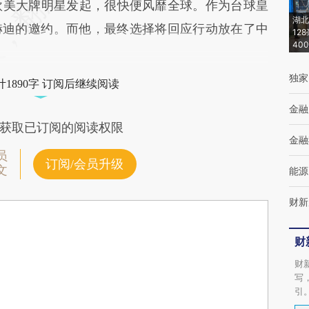
由欧美大牌明星发起，很快便风靡全球。作为台球皇
湖北
赫迪的邀约。而他，最终选择将回应行动放在了中
12
40
独家
1890字 订阅后继续阅读
金融
获取已订阅的阅读权限
金融
员
订阅/会员升级
文
能源
财新
财
财
写
引