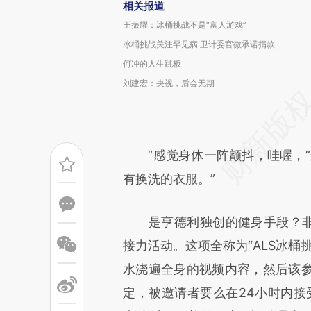
相关报道
王振耀：冰桶挑战不是“富人游戏”
冰桶挑战关注罕见病 卫计委官微承诺捐款
何冲的人生跳板
刘建宏：央视，后会无期
“感觉身体一阵颤抖，哇喔，”
有换洗的衣服。”
是亨德利独创的健身手段？非也
接力活动。这项全称为“ALS冰桶
水浇遍全身的视频内容，然后该
定，被邀请者要么在24小时内接