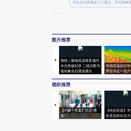
评论仅代表网友个人观点，不代表财
图片推荐
视线｜极端高温致多瑙河
水位跌破纪录 二战沉船与
韩国高温创百年
猛犸象化石接连露出
警告停止一切户
视听推荐
【不唯一答案】不止“养
【特别呈现】寻
老”
有意思的生活方