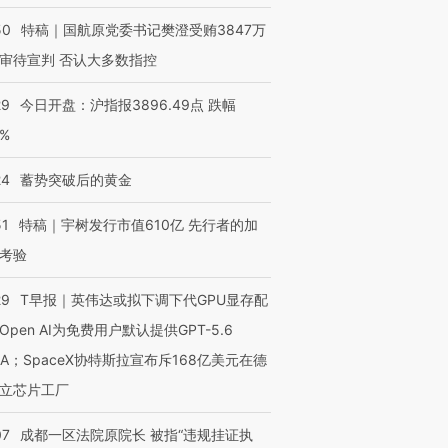
50
特稿｜国航原党委书记樊澄受贿3847万
审待宣判 否认大多数指控
29
今日开盘：沪指报3896.49点 跌幅
0%
24
蓄势突破后的黄金
51
特稿｜宇树发行市值610亿 先行者的加
考验
29
T早报｜英伟达或拟下调下代GPU显存配
Open AI为免费用户默认提供GPT-5.6
NA；SpaceX协特斯拉宣布斥168亿美元在德
立芯片工厂
07
成都一区法院原院长 被指“违规挂证执