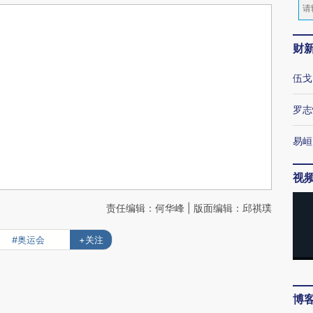
财
伍戈
罗志
易峘
视
责任编辑：何华峰 | 版面编辑：邱祺璞
#奥运会
+关注
博