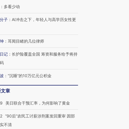
：
多看少动
分子
：
AI冲击之下，年轻人与高学历女性更
坤
：
耳闻目睹的几位律师
日记
：
长护险覆盖全国 筹资和服务给予将持
码
波
：
“沉睡”的10万亿元公积金
新文章
09
美日联合干预汇率，为何影响了黄金
32
“90后”农民工讨薪涉刑案发回重审 因部
实不清
跨国走私7万
视线｜被称为“蟑螂”的印
视线｜“入侵”还是“人道危