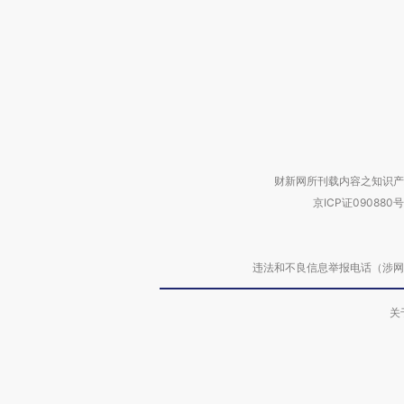
财新网所刊载内容之知识产
京ICP证090880号
违法和不良信息举报电话（涉网络暴力有
关