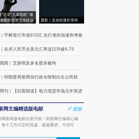
侵”还是“人道危机” 难
撕裂西班牙飞地休达
显影｜瓜农的漫长等待
｜
宇树发行市值610亿 先行者的加速和考验
｜
在岸人民币兑美元汇率连日升破6.75
我闻
｜
艾路明及多名股东被拘
｜
特朗普再签两份行政令限制出生公民权
周刊
｜
【封面报道】电力现货市场元年突进
新网主编精选版电邮
样例
新网新闻版电邮全新升级！财新网主编精心编
，每个工作日定时投递，篇篇重磅，可信可
。