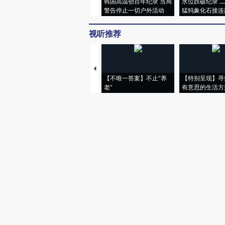
韩国高温创百年纪录 当局
水位跌破纪录 
警告停止一切户外活动
猛犸象化石接连
视听推荐
【不唯一答案】不止“养
【特别呈现】寻
老”
有意思的生活方