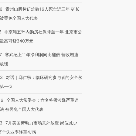
检体内含3种
度Z世代 用街头抗争将教
机”？难民潮撕裂西班牙
秘鲁纳斯
育部长拱下台
飞地休达
13人遇难
36
贵州山脚树矿难致16人死亡近三年 矿长
被罢免全国人大代表
2
非京籍五环内购房社保降至一年 北京市公
最高可贷340万元
进第四届链博
【商旅对话】华住集团
技“链”接产
【特别呈现】寻找100种
CFO：不靠规模取胜，华
【特别呈
有意思的生活方式·第三对
住三大增长引擎是什么？
有意思的
7
寒武纪上半年净利润同比翻倍 营收增速
放缓
53
对话｜邱仁宗：临床研究参与者的安全永
第一位
06
全国人大常委会：六名将领涉嫌严重违
法 被罢免全国人大代表
43
7月美国劳动力市场意外放缓 岗位减少
3万个失业率降至4.1%