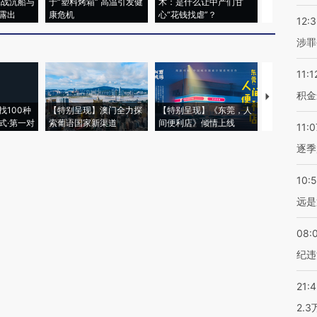
二战沉船与
于“塑料烤箱” 高温引发健
术：是什么让中产们甘
粒摇头丸 尿
露出
康危机
心“花钱找虐”？
毒品
12:
涉罪
11:1
积金
【推广】走
找100种
【特别呈现】澳门全力探
【特别呈现】《东莞，人
会，让数智科
式·第一对
索葡语国家新渠道
间便利店》倾情上线
业
11:0
逐季
10:
远是
08:
纪违
21:
2.