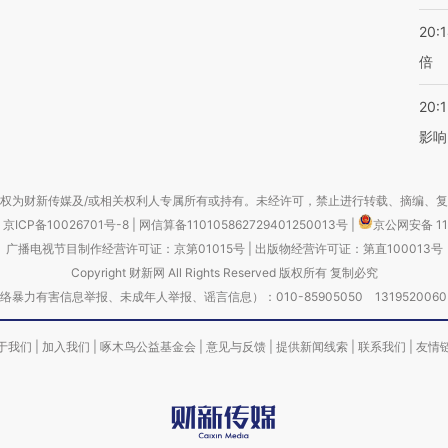
20:
倍
20:1
影响
权为财新传媒及/或相关权利人专属所有或持有。未经许可，禁止进行转载、摘编、
京ICP备10026701号-8
|
网信算备110105862729401250013号
|
京公网安备 11
广播电视节目制作经营许可证：京第01015号
|
出版物经营许可证：第直100013号
Copyright 财新网 All Rights Reserved 版权所有 复制必究
害信息举报、未成年人举报、谣言信息）：010-85905050 13195200605 举报邮
于我们
|
加入我们
|
啄木鸟公益基金会
|
意见与反馈
|
提供新闻线索
|
联系我们
|
友情