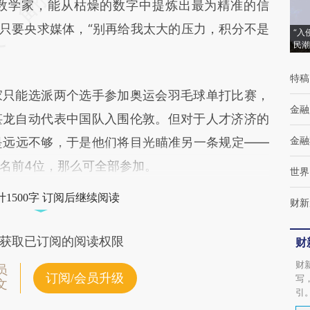
学家，能从枯燥的数字中提炼出最为精准的信
”只要央求媒体，“别再给我太大的压力，积分不是
“入
民潮
特稿
只能选派两个选手参加奥运会羽毛球单打比赛，
金融
谌龙自动代表中国队入围伦敦。但对于人才济济的
金融
是远远不够，于是他们将目光瞄准另一条规定——
名前4位，那么可全部参加。
世界
1500字 订阅后继续阅读
财新
获取已订阅的阅读权限
财
财
员
订阅/会员升级
写
文
引