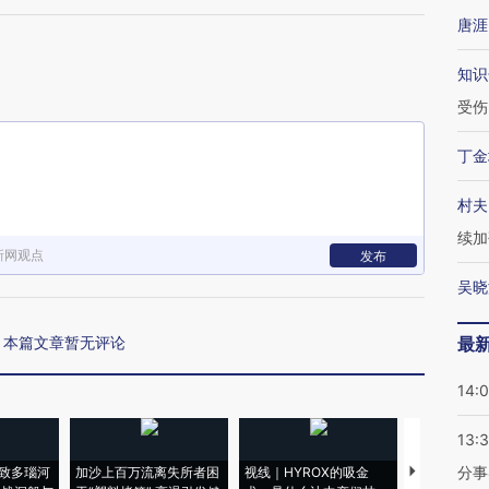
唐涯
知识
受伤
丁金
村夫
续加
新网观点
发布
吴晓
本篇文章暂无评论
最
14:
13:
分事
致多瑙河
加沙上百万流离失所者困
视线｜HYROX的吸金
马航飞行员