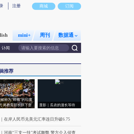
录
注册
商城
订阅
lish
mini+
周刊
数据通
讣闻
辑推荐
|被称为“蟑螂”的印度
代 将教育部长拱下台
显影｜瓜农的漫长等待
｜
在岸人民币兑美元汇率连日升破6.75
｜
河南“三支一扶”考试舞弊 警方介入侦查