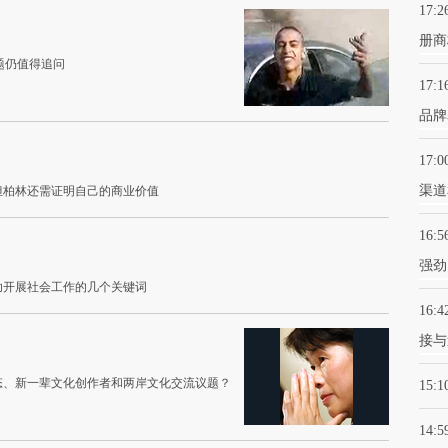
17:2
册商
题仍值得追问
17:1
品牌
17:0
渠道
但柏林还需证明自己的商业价值
16:5
强劲
功开展社会工作的几个关键词
16:4
接与
态、新一辈文化创作者和两岸文化交流议题？
15:1
14:5