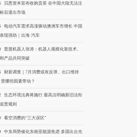
6
贝恩资本宣布收购贡茶 在中国大陆无法注
标后退出市场
6
电动汽车需求高涨驱动澳洲车市增长 中国
表现强劲｜出海·汽车
0
普渡机器人张涛：机器人规模化靠技术、
和产品共同突破
6
财新调查｜7月消费或有反弹、出口维持
 受哪些因素带动？
2
生态环境法典将施行 最高法明确新旧法衔
追责规则
0
看空消费的“三大误区”
9
中东局势催化东南亚能源焦虑 多国出台光