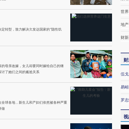
世界
地产
决定转型，致力解决欠发达国家的“隐性饥
财新
财
寡的母亲改嫁，女儿却要同时嫁给自己的继
探讨了她们之间的尴尬关系
伍戈
易峘
罗志
在全球各地，新生儿和产妇们依然被各种严重
样做
视