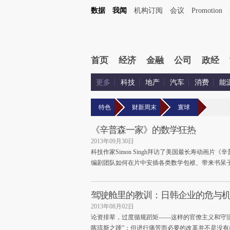
数据
我闻
机构订阅
会议
Promotion
首页
经济
金融
公司
政经
更多
科技
地产
汽车
消费
能
特色
财新周末
寰球
《辛普森一家》的数学狂热
2013年09月30日
科技作家Simon Singh拜访了美国最长寿动画
编剧团队如何在片中安插各类数学包袱、带来书呆
驾驶舱里的教训：日韩企业的危与
2013年08月02日
论资排辈，过度循规蹈矩——这样的官僚主义和守
喀琉斯之踵”；但进行痛苦而必要的改革并不是没有