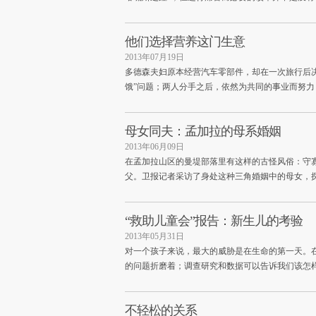
他们选择营养这门生意
2013年07月19日
多德森夫妇原本经营汽车零部件，却在一次旅行后
饿”问题；两人分手之后，依然为共同的事业而努力
母女同夫：孟加拉的母系婚姻
2013年06月09日
在孟加拉山区的曼堤部落里有这样的古怪风俗：守
父。卫报记者采访了身处这种三角婚姻中的母女，
“救助儿童会”报告：新生儿的考验
2013年05月31日
对一个孩子来说，最大的威胁是在生命的第一天。
的问题折磨着；调查研究和数据可以告诉我们该怎
不轻松的关系