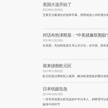
美国大选开始了
2012年01月06日
艾奥瓦为最漫长的选举开幕，弱势候选人何时退出
对话布热津斯基：“中美就像双胞胎”
2011年12月28日
在美国，无知和焦虑主导公共讨论；在中国，胜利
谁来拯救欧元区
2011年12月02日
欧元区政治博弈陷入僵局，解决欧债危机的重任或
日本纸媒告急
2011年10月28日
一些寻求深度分析讯息的中年日本人，则希望可以
输等中间环节