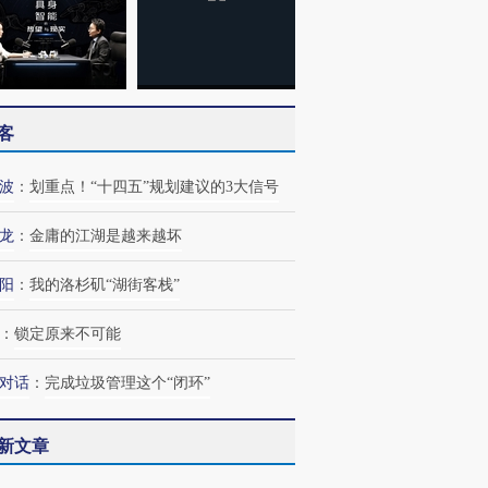
客
波
：
划重点！“十四五”规划建议的3大信号
龙
：
金庸的江湖是越来越坏
阳
：
我的洛杉矶“湖街客栈”
：
锁定原来不可能
对话
：
完成垃圾管理这个“闭环”
新文章