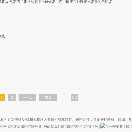
长将放缓,新西兰将从地震中迅速恢复，而中国正在处理相当复杂的货币议
底线
1
2
下一页
末页
GO
权为财新传媒及/或相关权利人专属所有或持有。未经许可，禁止进行转载、摘编、
880号
京ICP备10026701号-8
|
网信算备110105862729401250013号
|
京公网安备 110105