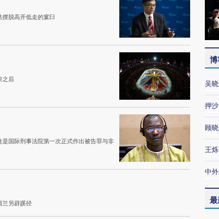
法摆脱高开低走的窠臼
博
束之后
吴晓
押沙
顾晓
这是国际刑事法院第一次正式作出被告罪与非
王烁
中外
最
西兰另辟蹊径