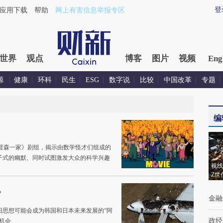
登
应用下载
帮助
网上有害信息举报专区
世界
观点
博客
图片
视频
Eng
源
健康
环科
民生
ESG
数字说
比较
中国改革
专题
编
片《辛普森一家》剧组，揭示由数学怪才们组成的
子式的幽默、同时试图激发大众的科学兴趣
视线
Z世
机
金融
旧思想可能会成为韩国和日本未来发展的“阿
政经
机会