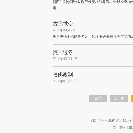
新西兰副总理兼财政部长英格利希说，全球经济增
题
古巴求变
2011年04月22日
改革步伐不论能走多远，始终不会偏离社会主义的
英国过冬
2011年03月11日
哈佛改制
2011年01月31日
首页
上一页
财新网所刊载内容之知识产
京ICP证090