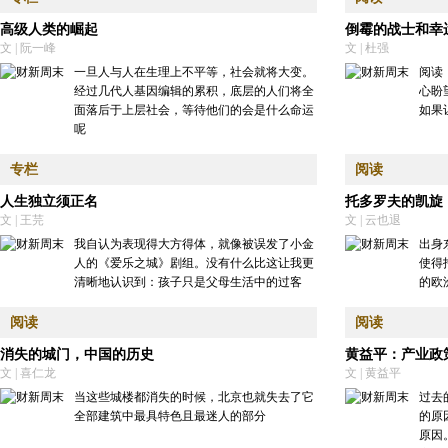
高级人类的崛起
倒霉的战士和幸
文 | 阮一峰
文 | 杜强
一旦人与人在生理上不平等，社会就将大变。
阅读
经过几代人基因编辑的累积，底层的人们将全
心盼
面落后于上层社会，等待他们的会是什么命运
如果
呢
专栏
阅读
人生独立须正名
托多罗夫的凯旋
文 | 王芫
文 | 云也退
我自认为表现得大方得体，就像被误发了小金
出身
人的《爱乐之城》剧组。没有什么比这让我更
使得
清晰地认识到：孩子只是父母生活中的过客
的欧
阅读
阅读
消失的城门，中国的历史
黄益平：产业政
文 | 喜仁龙
文 | 黄益平
当这些城楼都消失的时候，北京也就失去了它
过去
全部建筑中最具特色且最迷人的部分
的原
原因