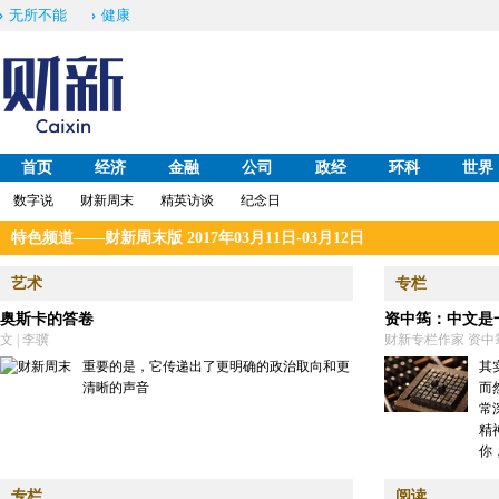
无所不能
健康
首页
经济
金融
公司
政经
环科
世界
数字说
财新周末
精英访谈
纪念日
特色频道——财新周末版 2017年03月11日-03月12日
艺术
专栏
奥斯卡的答卷
资中筠：中文是
文 | 李骥
财新专栏作家 资中
重要的是，它传递出了更明确的政治取向和更
其
清晰的声音
而
常
精
你
专栏
阅读