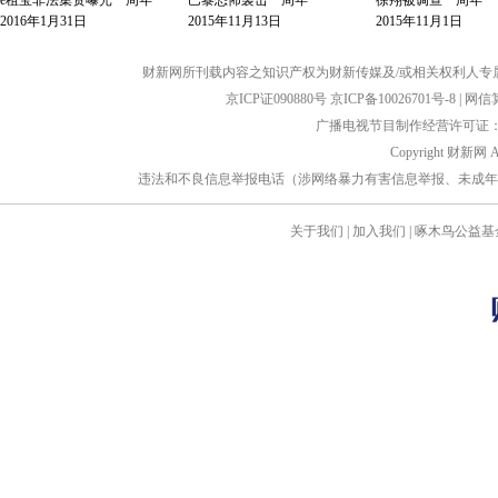
e租宝非法集资曝光一周年
巴黎恐怖袭击一周年
徐翔被调查一周年
2016年1月31日
2015年11月13日
2015年11月1日
财新网所刊载内容之知识产权为财新传媒及/或相关权利人专
京ICP证090880号
京ICP备10026701号-8
|
网信算备
广播电视节目制作经营许可证：京
Copyright 财新网 
违法和不良信息举报电话（涉网络暴力有害信息举报、未成年人举报、谣言信息）
关于我们
|
加入我们
|
啄木鸟公益基