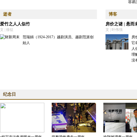
容易
逝者
博客
爱竹之人人似竹
房价之谜 | 悬
文 | 徐征
文 | 叶伟强
范瑞娟（1924-2017）越剧演员、越剧范派创
房
始人
它
人
理
没
纪念日