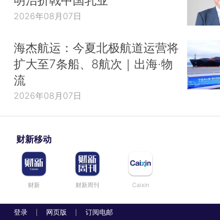
明治折戟中国乳业
2026年08月07日
海杰航运：今夏北极航道运营将
扩大至7条船、8航次｜出海·物
流
2026年08月07日
财新移动
财新
财新周刊
Caixin
登录
网页版
订阅电邮
|
|