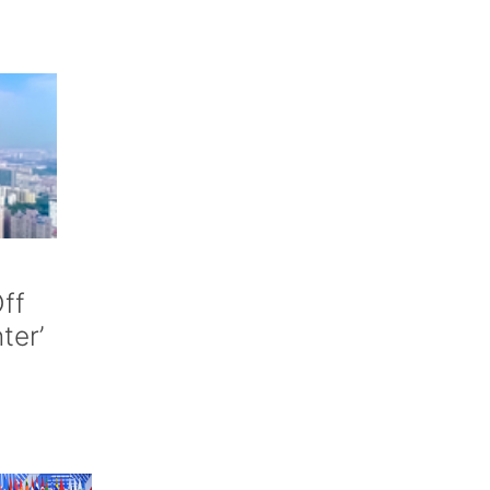
ff
nter’