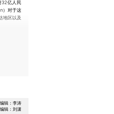
32亿人民
in）对于这
达地区以及
编辑：李涛
编辑：刘潇