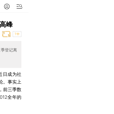
”高峰
T中
三季登记离
近日成为社
论。事实上
，前三季数
012全年的