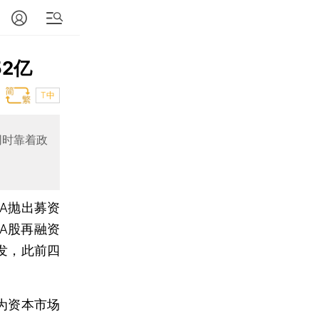
52亿
T中
同时靠着政
方A抛出募资
A股再融资
发，此前四
为资本市场