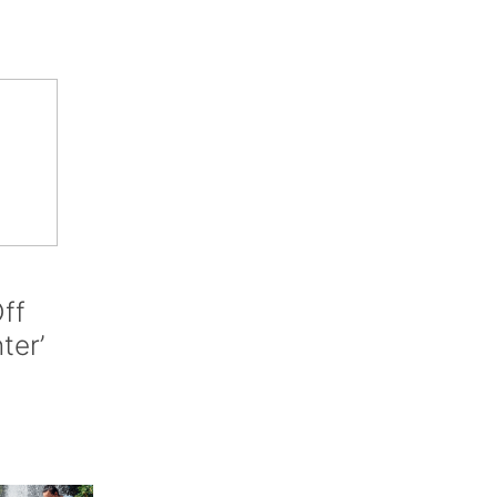
ff
nter’