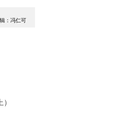
辑：冯仁可
上）
成