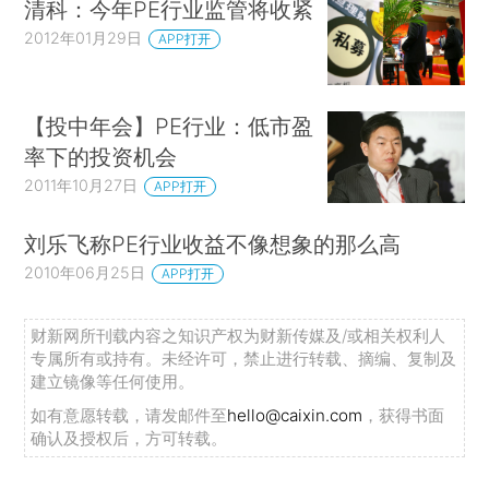
清科：今年PE行业监管将收紧
2012年01月29日
APP打开
【投中年会】PE行业：低市盈
率下的投资机会
2011年10月27日
APP打开
刘乐飞称PE行业收益不像想象的那么高
2010年06月25日
APP打开
财新网所刊载内容之知识产权为财新传媒及/或相关权利人
专属所有或持有。未经许可，禁止进行转载、摘编、复制及
建立镜像等任何使用。
如有意愿转载，请发邮件至
hello@caixin.com
，获得书面
确认及授权后，方可转载。