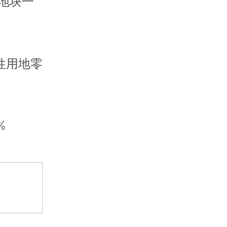
地块一
性用地零
%