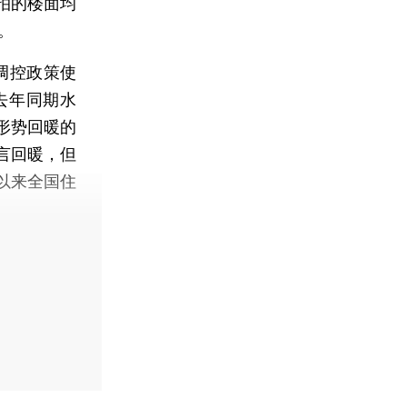
拍的楼面均
%。
调控政策使
去年同期水
形势回暖的
言回暖，但
以来全国住