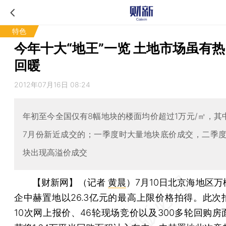
特色
今年十大“地王”一览 土地市场虽有
回暖
2012年07月16日 08:24
年初至今全国仅有8幅地块的楼面均价超过1万元/㎡，其
7月份新近成交的；一季度时大量地块底价成交，二季
块出现高溢价成交
【财新网】（记者
黄晨
）
7月10日北京海地区
企中赫置地以26.3亿元的最高上限价格拍得。此次
10次网上报价、46轮现场竞价以及300多轮回购房