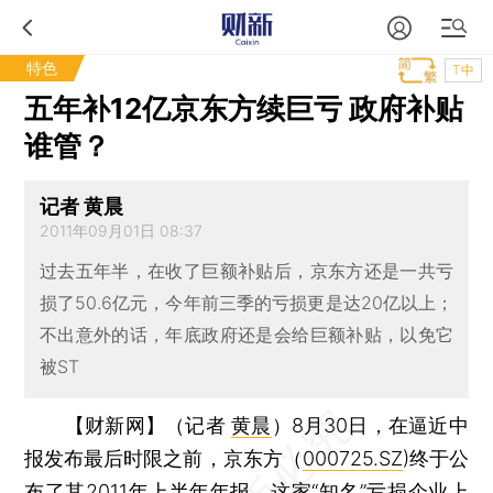
特色
T中
五年补12亿京东方续巨亏 政府补贴
谁管？
记者 黄晨
2011年09月01日 08:37
过去五年半，在收了巨额补贴后，京东方还是一共亏
损了50.6亿元，今年前三季的亏损更是达20亿以上；
不出意外的话，年底政府还是会给巨额补贴，以免它
被ST
【财新网】（记者
黄晨
）
8月30日，在逼近中
报发布最后时限之前，京东方（
000725.SZ
)终于公
布了其2011年上半年年报。这家“知名”亏损企业上