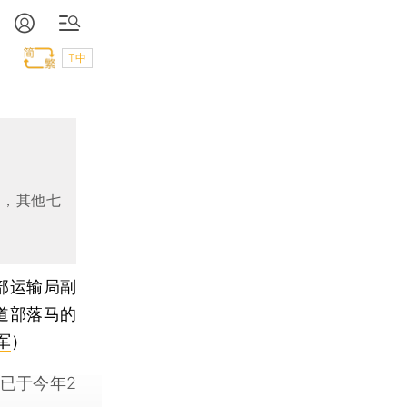
T中
军，其他七
部运输局副
道部落马的
军
）
已于今年2