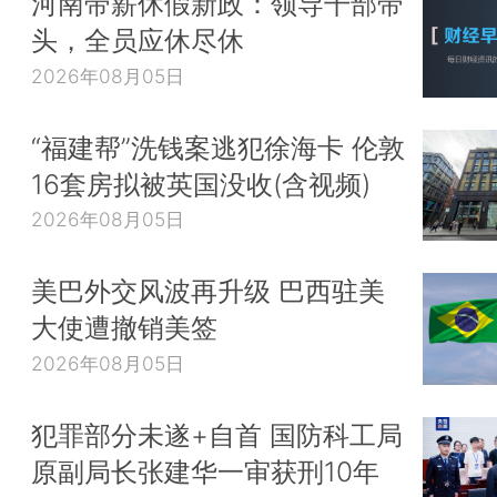
河南带薪休假新政：领导干部带
头，全员应休尽休
2026年08月05日
“福建帮”洗钱案逃犯徐海卡 伦敦
16套房拟被英国没收(含视频)
2026年08月05日
美巴外交风波再升级 巴西驻美
大使遭撤销美签
2026年08月05日
犯罪部分未遂+自首 国防科工局
原副局长张建华一审获刑10年