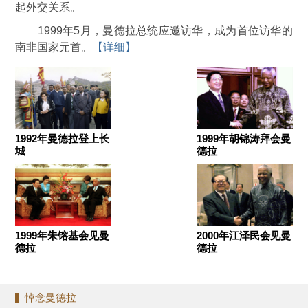
起外交关系。
1999年5月，曼德拉总统应邀访华，成为首位访华的
南非国家元首。
【详细】
1992年曼德拉登上长
1999年胡锦涛拜会曼
城
德拉
1999年朱镕基会见曼
2000年江泽民会见曼
德拉
德拉
悼念曼德拉