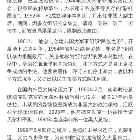
读法律，燃发政治热情，1944年加入南非非洲人国民大
会，投身民族解放事业，力求建立各族平等共存的“彩虹
国度”。1952年，他成立律师事务所，并出任非国大副主
席。期间，因多次组织公众集会、请愿、罢课、罢工、罢
市等，而被当局屡屡逮捕，限制政治自由。
1961年，他参与创建非国大军事组织“民族之矛”，开
展地下武装斗争，1964年被判处终身监禁，罪名是“企图
以暴力推翻政府”，关进被称为“活地狱”的罗本岛监狱。在
狱中，曼德拉渐渐理解并领悟到，和平方式才是真正令抗
争成功的手法。他发表著作，呼吁人们停止暴力，改以和
平方式抗争，又提出以民主投票方式解决问题。
在国内外巨大舆论压力下，1990年2月，南非时任总
统德克勒克宣布无条件释放当时已72岁、被关27年的曼
德拉。出狱后的曼德拉重新成为非国大的政治领袖，活跃
在全球政治舞台。1993年，他与德克勒克一起被授予诺
贝尔和平奖。1994年当选南非第一位黑人总统。
1999年6月卸任总统后，曼德拉未寻求连任，光荣引
退，大力兴办学校，为南非防治艾滋病投入大量精力。