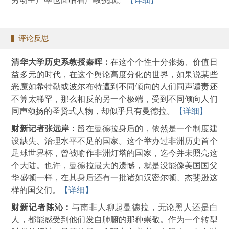
评论反思
清华大学历史系教授秦晖：
在这个个性十分张扬、价值日
益多元的时代，在这个舆论高度分化的世界，如果说某些
恶魔如希特勒或波尔布特遭到不同倾向的人们同声谴责还
不算太稀罕，那么相反的另一个极端，受到不同倾向人们
同声颂扬的圣贤式人物，却似乎只有曼德拉。
【详细】
财新记者张远岸：
留在曼德拉身后的，依然是一个制度建
设缺失、治理水平不足的国家。这个举办过非洲历史首个
足球世界杯，曾被喻作非洲灯塔的国家，迄今并未照亮这
个大陆。也许，曼德拉最大的遗憾，就是没能像美国国父
华盛顿一样，在其身后还有一批诸如汉密尔顿、杰斐逊这
样的国父们。
【详细】
财新记者陈沁：
与南非人聊起曼德拉，无论黑人还是白
人，都能感受到他们发自肺腑的那种崇敬。作为一个转型