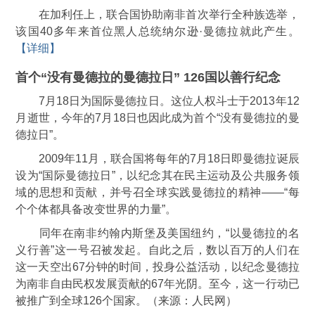
在加利任上，联合国协助南非首次举行全种族选举，
该国40多年来首位黑人总统纳尔逊·曼德拉就此产生。
【详细】
首个“没有曼德拉的曼德拉日” 126国以善行纪念
7月18日为国际曼德拉日。这位人权斗士于2013年12
月逝世，今年的7月18日也因此成为首个“没有曼德拉的曼
德拉日”。
2009年11月，联合国将每年的7月18日即曼德拉诞辰
设为“国际曼德拉日”，以纪念其在民主运动及公共服务领
域的思想和贡献，并号召全球实践曼德拉的精神——“每
个个体都具备改变世界的力量”。
同年在南非约翰内斯堡及美国纽约，“以曼德拉的名
义行善”这一号召被发起。自此之后，数以百万的人们在
这一天空出67分钟的时间，投身公益活动，以纪念曼德拉
为南非自由民权发展贡献的67年光阴。至今，这一行动已
被推广到全球126个国家。（来源：人民网）