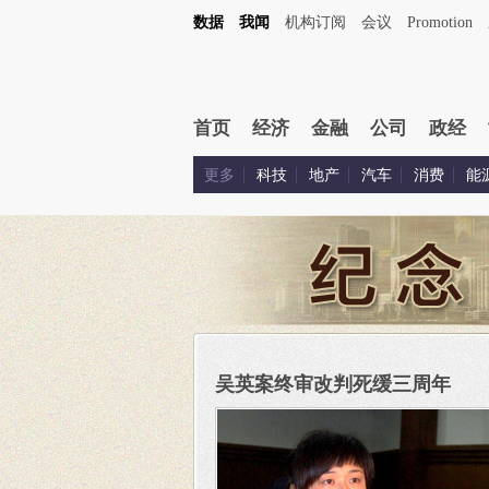
数据
我闻
机构订阅
会议
Promotion
首页
经济
金融
公司
政经
更多
科技
地产
汽车
消费
能
吴英案终审改判死缓三周年