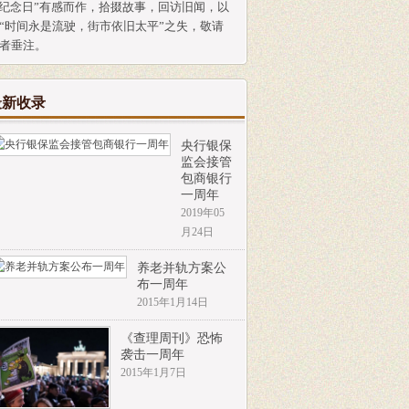
纪念日”有感而作，拾掇故事，回访旧闻，以
“时间永是流驶，街市依旧太平”之失，敬请
者垂注。
最新收录
央行银保
监会接管
包商银行
一周年
2019年05
月24日
养老并轨方案公
布一周年
2015年1月14日
《查理周刊》恐怖
袭击一周年
2015年1月7日