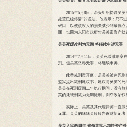
吴英案资产处置无实质进展 东阳政府
2015年5月8日，牵头组织协调吴
处置已经停滞”的说法。他表示：只不
破口，以使债权人的损失减少到最低点
面，也因为东阳市政府对吴英案资产处
吴英死缓改判为无期 将继续申诉无罪
2014年7月11日，吴英死缓减刑
刑。但吴英坚称无罪，将继续申诉。
此番减刑案开庭，是吴英被判死刑缓
监狱提出减刑建议书，建议将吴英的
吴英在死刑缓期二年执行期间，没有故
英的死缓刑减为无期徒刑，剥夺政治权
实际上，吴英及其代理律师一直做无
无罪。吴英的妹妹吴玲玲告诉财新记者
吴英入狱两周年 省领导批示加快资产处