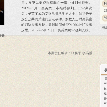
月，吴英以集资诈骗罪在一审中被判处死刑。
16
2012年1月，吴英案二审维持原判。二审判决
23
后，吴英案成为受到法律法学界人士、知识分子
30
及公众共同关注的焦点事件。多数人士对吴英案
的判决提出质疑，并对民间借贷的“非法性”提出
截
反思。2012年5月21日，吴英案终审改判死缓。
期徒刑。
本期责任编辑：张焕平 李禹諼
新
声
忽
模
善
牢