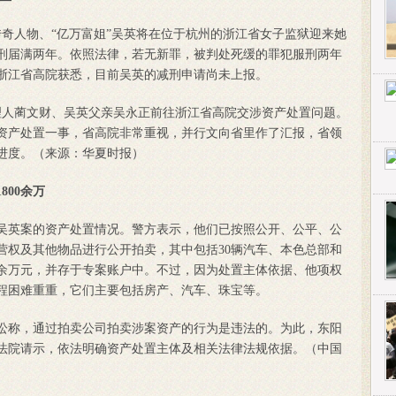
传奇人物、“亿万富姐”吴英将在位于杭州的浙江省女子监狱迎来她
服刑届满两年。依照法律，若无新罪，被判处死缓的罪犯服刑两年
浙江省高院获悉，目前吴英的减刑申请尚未上报。
人蔺文财、吴英父亲吴永正前往浙江省高院交涉资产处置问题。
资产处置一事，省高院非常重视，并行文向省里作了汇报，省领
进度。（来源：华夏时报）
00余万
了吴英案的资产处置情况。警方表示，他们已按照公开、公平、公
营权及其他物品进行公开拍卖，其中包括30辆汽车、本色总部和
0余万元，并存于专案账户中。不过，因为处置主体依据、他项权
程困难重重，它们主要包括房产、汽车、珠宝等。
称，通过拍卖公司拍卖涉案资产的行为是违法的。为此，东阳
法院请示，依法明确资产处置主体及相关法律法规依据。（中国