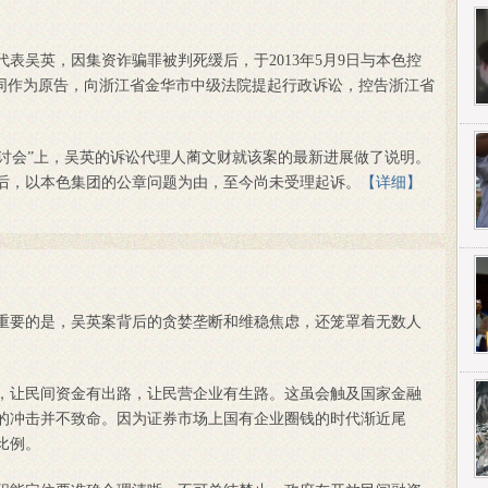
吴英，因集资诈骗罪被判死缓后，于2013年5月9日与本色控
共同作为原告，向浙江省金华市中级法院提起行政诉讼，控告浙江省
’研讨会”上，吴英的诉讼代理人蔺文财就该案的最新进展做了说明。
后，以本色集团的公章问题为由，至今尚未受理起诉。
【详细】
要的是，吴英案背后的贪婪垄断和维稳焦虑，还笼罩着无数人
让民间资金有出路，让民营企业有生路。这虽会触及国家金融
的冲击并不致命。因为证券市场上国有企业圈钱的时代渐近尾
比例。