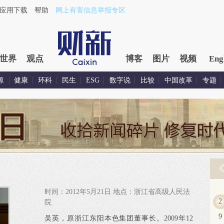
应用下载
帮助
网上有害信息举报专区
世界
观点
博客
图片
视频
Eng
源
健康
环科
民生
ESG
数字说
比较
中国改革
专题
时间：2012年5月21日 地点：浙江省高级人民法
2
院
9
吴英，原浙江东阳本色集团董事长。2009年12