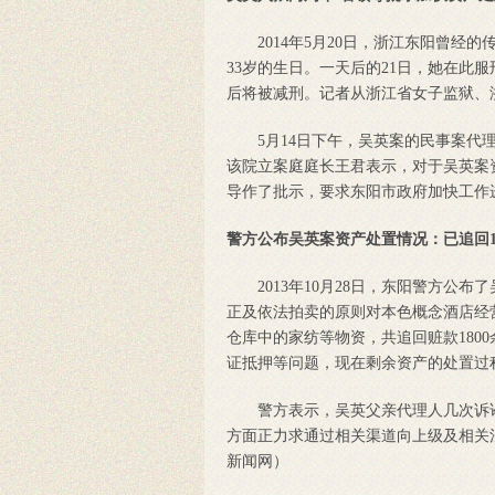
2014年5月20日，浙江东阳曾经的
33岁的生日。一天后的21日，她在此
后将被减刑。记者从浙江省女子监狱、
5月14日下午，吴英案的民事案代理
该院立案庭庭长王君表示，对于吴英案
导作了批示，要求东阳市政府加快工作
警方公布吴英案资产处置情况：已追回18
2013年10月28日，东阳警方公布
正及依法拍卖的原则对本色概念酒店经
仓库中的家纺等物资，共追回赃款180
证抵押等问题，现在剩余资产的处置过
警方表示，吴英父亲代理人几次诉讼
方面正力求通过相关渠道向上级及相关
新闻网）