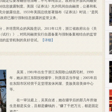
能定位要准确合理清晰，不可单纯禁止。政府在开放民间融资
制信息披露制度。美国《证券法》允许民间自由融资，公募和私
分披露信息。1933年美国总统签署颁布《证券法》时说：“是民
为政府已履行强制信息披露的监管义务。
并培育民众的风险意识。2011年12月，浙江省政府出台《关
（试行）》，对民间融资实行自愿备案与强制备案相结合的监管
础的监管机制的良好尝试。
【详细】
吴英，1981年出生于浙江东阳歌山镇西宅村。1999
年，她从浙江东阳技校辍学，到美容店当学徒；2005年后
在东阳市区经营千足堂理发休闲屋、贵族美容美体中心
等。
在一审法庭上，吴英自述，她在辍学后的那几年所做
生意都是实业，且都是赚钱的，“赚了千把万元，都是固定
资产”。