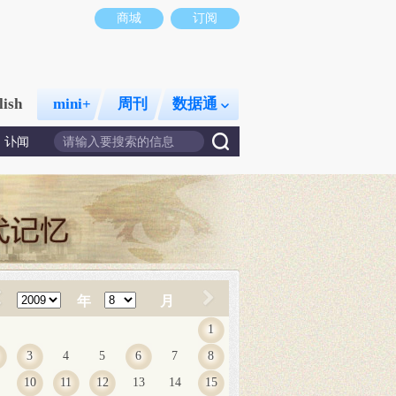
商城
订阅
lish
mini+
周刊
数据通
讣闻
年
月
1
3
4
5
6
7
8
10
11
12
13
14
15