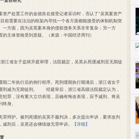
称一直在研究
英案资产处置工作的金德良在接受记者采访时，否认了“吴英案资产
过目前需要在法治的框架内寻找一个各方面都能接受的体制机制突
。一方面，因为吴英案本身的债权债务关系非常复杂；另一方
置的主体资格受到质疑。（来源：中国经济周刊）
案在浙江省女子监狱开庭审理，法院裁定，吴英从死缓减刑至无期徒
期二年执行后的例行程序。死刑缓期执行期满后，浙江省女子
死缓刑减为无期徒刑。 经庭审后，浙江省高级法院裁定认为，
意犯罪，没有重大立功表现，且确有悔改表现，应予减刑。将吴
利终身。
罪辩护。被判死缓的吴英不服判决，多次提出申诉，要求改判
，减刑后，吴英还会继续做无罪申诉。
【详细】
置