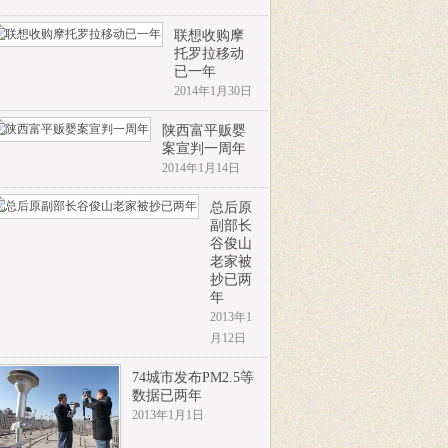
联想收购摩
托罗拉移动
已一年
2014年1月30日
陕西富平贩婴
案宣判一周年
2014年1月14日
总后原
副部长
谷俊山
老家被
抄已两
年
2013年1
月12日
74城市发布PM2.5等
数据已两年
2013年1月1日