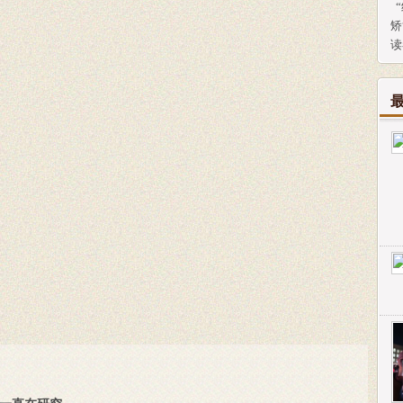
“
矫
读