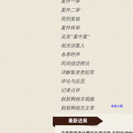
案件一审
案件二审
死刑复核
案件终审
吴英“案中案”
相关涉案人
各界呼声
民间借贷辨法
详解集资类犯罪
评论与反思
记者点评
财新网相关视频
查看大图
财新网相关文章
最新进展