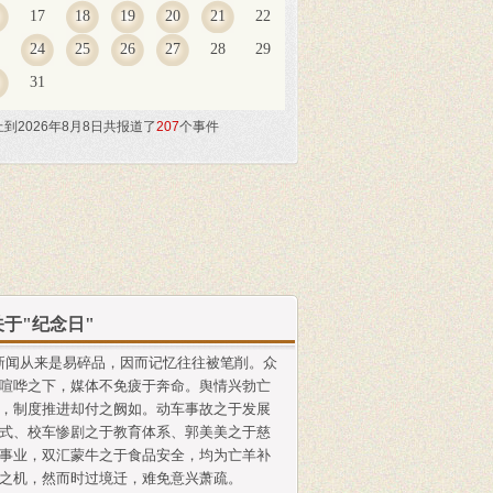
17
18
19
20
21
22
24
25
26
27
28
29
31
止到2026年8月8日共报道了
207
个事件
关于"纪念日"
闻从来是易碎品，因而记忆往往被笔削。众
喧哗之下，媒体不免疲于奔命。舆情兴勃亡
，制度推进却付之阙如。动车事故之于发展
式、校车惨剧之于教育体系、郭美美之于慈
事业，双汇蒙牛之于食品安全，均为亡羊补
之机，然而时过境迁，难免意兴萧疏。