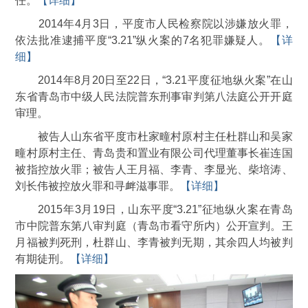
任。
【详细】
2014年4月3日，平度市人民检察院以涉嫌放火罪，
依法批准逮捕平度“3.21”纵火案的7名犯罪嫌疑人。
【详
细】
2014年8月20日至22日，“3.21平度征地纵火案”在山
东省青岛市中级人民法院普东刑事审判第八法庭公开开庭
审理。
被告人山东省平度市杜家疃村原村主任杜群山和吴家
疃村原村主任、青岛贵和置业有限公司代理董事长崔连国
被指控放火罪；被告人王月福、李青、李显光、柴培涛、
刘长伟被控放火罪和寻衅滋事罪。
【详细】
2015年3月19日，山东平度“3.21”征地纵火案在青岛
市中院普东第八审判庭（青岛市看守所内）公开宣判。王
月福被判死刑，杜群山、李青被判无期，其余四人均被判
有期徒刑。
【详细】