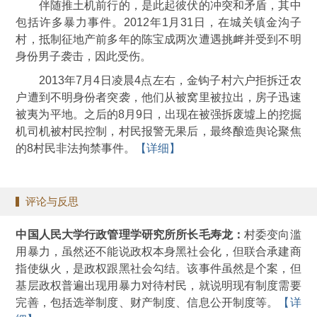
伴随推土机前行的，是此起彼伏的冲突和矛盾，其中
包括许多暴力事件。2012年1月31日，在城关镇金沟子
村，抵制征地产前多年的陈宝成两次遭遇挑衅并受到不明
身份男子袭击，因此受伤。
2013年7月4日凌晨4点左右，金钩子村六户拒拆迁农
户遭到不明身份者突袭，他们从被窝里被拉出，房子迅速
被夷为平地。之后的8月9日，出现在被强拆废墟上的挖掘
机司机被村民控制，村民报警无果后，最终酿造舆论聚焦
的8村民非法拘禁事件。
【详细】
评论与反思
中国人民大学行政管理学研究所所长毛寿龙：
村委变向滥
用暴力，虽然还不能说政权本身黑社会化，但联合承建商
指使纵火，是政权跟黑社会勾结。该事件虽然是个案，但
基层政权普遍出现用暴力对待村民，就说明现有制度需要
完善，包括选举制度、财产制度、信息公开制度等。
【详