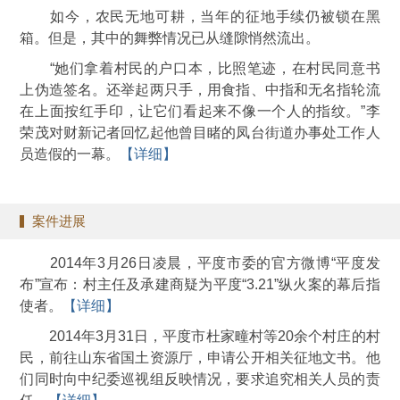
如今，农民无地可耕，当年的征地手续仍被锁在黑
箱。但是，其中的舞弊情况已从缝隙悄然流出。
“她们拿着村民的户口本，比照笔迹，在村民同意书
上伪造签名。还举起两只手，用食指、中指和无名指轮流
在上面按红手印，让它们看起来不像一个人的指纹。”李
荣茂对财新记者回忆起他曾目睹的凤台街道办事处工作人
员造假的一幕。
【详细】
案件进展
2014年3月26日凌晨，平度市委的官方微博“平度发
布”宣布：村主任及承建商疑为平度“3.21”纵火案的幕后指
使者。
【详细】
2014年3月31日，平度市杜家疃村等20余个村庄的村
民，前往山东省国土资源厅，申请公开相关征地文书。他
们同时向中纪委巡视组反映情况，要求追究相关人员的责