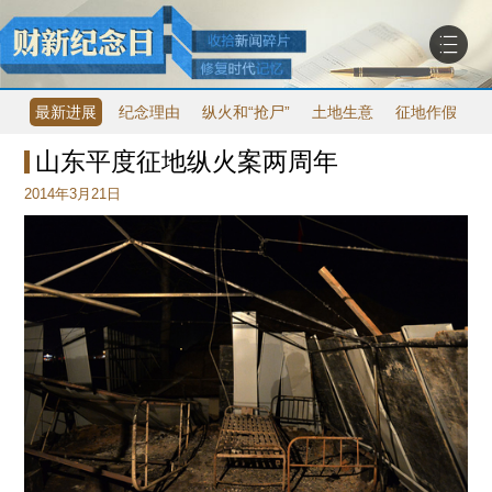
最新进展
纪念理由
纵火和“抢尸”
土地生意
征地作假
山东平度征地纵火案两周年
2014年3月21日