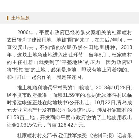
土地生意
2006年，平度市政府已经将纵火案相关的杜家疃村
农田转为了建设用地。地被“圈”起来了，在其后7年间，一
直没卖出去，不知情的农民仍然在田地里耕种。2013
年，这块土地急速地进入出让环节。当年8月，杜家疃村
的主任杜群山就受到了“平整地块”的压力，因为政府即
将“招拍挂”的土地，必须是净地，即没有地上附着物的。
和杜群山一起合作的，就是崔连国。
推土机顺利地碾平村民的“口粮地”。2013年9月28日,
经平度市政府批准，面积81.59亩的地块(此次事件村民临
时搭建帐篷正处在此地块中)公开出让。10月22日,青岛成
元天业房地产开发有限公司竞得该地块。涉及杜家疃村的
81.59亩土地，开发商向平度市政府缴纳了土地使用权出
让金1.0315亿元，每亩 126.42万元。
杜家疃村村支部书记江胜军接受《法制日报》记者采