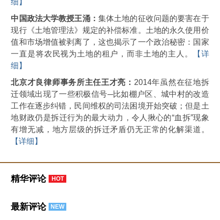
细】
中国政法大学教授王涌：
集体土地的征收问题的要害在于
现行《土地管理法》规定的补偿标准。土地的永久使用价
值和市场增值被剥离了，这也揭示了一个政治秘密：国家
一直是将农民视为土地的租户，而非土地的主人。
【详
细】
北京才良律师事务所主任王才亮：
2014年虽然在征地拆
迁领域出现了一些积极信号─比如棚户区、城中村的改造
工作在逐步纠错，民间维权的司法困境开始突破；但是土
地财政仍是拆迁行为的最大动力，令人揪心的“血拆”现象
有增无减，地方层级的拆迁矛盾仍无正常的化解渠道。
【详细】
精华评论
HOT
最新评论
NEW