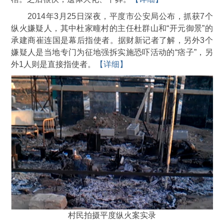
2014年3月25日深夜，平度市公安局公布，抓获7个
纵火嫌疑人，其中杜家疃村的主任杜群山和“开元御景”的
承建商崔连国是幕后指使者。据财新记者了解，另外3个
嫌疑人是当地专门为征地强拆实施恐吓活动的“痞子”，另
外1人则是直接指使者。
【详细】
村民拍摄平度纵火案实录