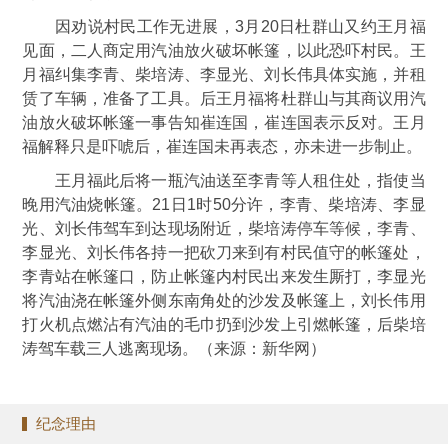
因劝说村民工作无进展，3月20日杜群山又约王月福
见面，二人商定用汽油放火破坏帐篷，以此恐吓村民。王
月福纠集李青、柴培涛、李显光、刘长伟具体实施，并租
赁了车辆，准备了工具。后王月福将杜群山与其商议用汽
油放火破坏帐篷一事告知崔连国，崔连国表示反对。王月
福解释只是吓唬后，崔连国未再表态，亦未进一步制止。
王月福此后将一瓶汽油送至李青等人租住处，指使当
晚用汽油烧帐篷。21日1时50分许，李青、柴培涛、李显
光、刘长伟驾车到达现场附近，柴培涛停车等候，李青、
李显光、刘长伟各持一把砍刀来到有村民值守的帐篷处，
李青站在帐篷口，防止帐篷内村民出来发生厮打，李显光
将汽油浇在帐篷外侧东南角处的沙发及帐篷上，刘长伟用
打火机点燃沾有汽油的毛巾扔到沙发上引燃帐篷，后柴培
涛驾车载三人逃离现场。（来源：新华网）
纪念理由