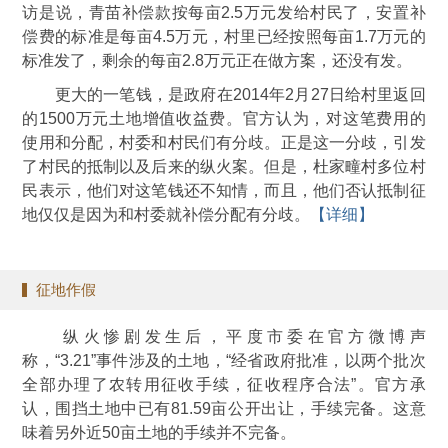
访是说，青苗补偿款按每亩2.5万元发给村民了，安置补
偿费的标准是每亩4.5万元，村里已经按照每亩1.7万元的
标准发了，剩余的每亩2.8万元正在做方案，还没有发。
更大的一笔钱，是政府在2014年2月27日给村里返回
的1500万元土地增值收益费。官方认为，对这笔费用的
使用和分配，村委和村民们有分歧。正是这一分歧，引发
了村民的抵制以及后来的纵火案。但是，杜家疃村多位村
民表示，他们对这笔钱还不知情，而且，他们否认抵制征
地仅仅是因为和村委就补偿分配有分歧。
【详细】
征地作假
纵火惨剧发生后，平度市委在官方微博声
称，“3.21”事件涉及的土地，“经省政府批准，以两个批次
全部办理了农转用征收手续，征收程序合法”。官方承
认，围挡土地中已有81.59亩公开出让，手续完备。这意
味着另外近50亩土地的手续并不完备。