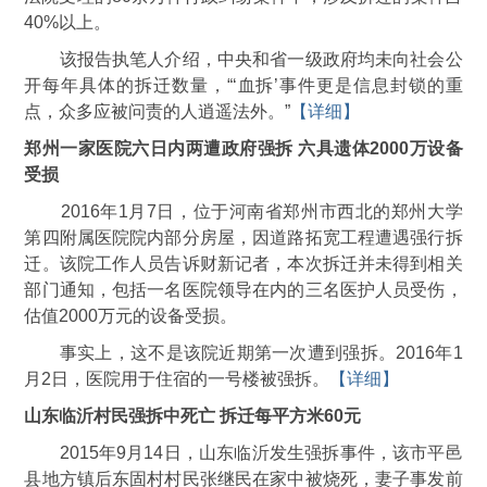
40%以上。
该报告执笔人介绍，中央和省一级政府均未向社会公
开每年具体的拆迁数量，“‘血拆’事件更是信息封锁的重
点，众多应被问责的人逍遥法外。”
【详细】
郑州一家医院六日内两遭政府强拆 六具遗体2000万设备
受损
2016年1月7日，位于河南省郑州市西北的郑州大学
第四附属医院院内部分房屋，因道路拓宽工程遭遇强行拆
迁。该院工作人员告诉财新记者，本次拆迁并未得到相关
部门通知，包括一名医院领导在内的三名医护人员受伤，
估值2000万元的设备受损。
事实上，这不是该院近期第一次遭到强拆。2016年1
月2日，医院用于住宿的一号楼被强拆。
【详细】
山东临沂村民强拆中死亡 拆迁每平方米60元
2015年9月14日，山东临沂发生强拆事件，该市平邑
县地方镇后东固村村民张继民在家中被烧死，妻子事发前