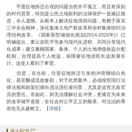
平度征地拆迁出现的问题当然并不孤立，而且有深刻
的时代背景，特别是公民土地权利的法律保护一直难以推
进，令人遗憾。从根本上解决征地强拆问题，有赖于落实
三中全会精神，深化集体土地产权改革和乡村集体组织治
理结构改革。《国家新型城镇化规划(2014-2020年)》已
明确提出，要让农民平等参与现代化进程、共同分享现代
化成果；建立兼顾国家、集体、个人的土地增值收益分配
机制，合理提高个人收益，保障被征地农民长远发展生
计。这使人看到了希望。
但是，在当前，往昔征地拆迁引发的冲突继续白热
化，甚至酿成流血惨剧，对于此类案件，必须按照现行法
律法规和政策纪律向违法违纪者问责，尤其是追究主政官
员的责任。非如此，则无法缓解社会冲突，更难言为未来
的改革铺平道路，全社会对公平正义的敬畏、对法治的尊
崇也无从建树立。
【详细】
纵火和“抢尸”