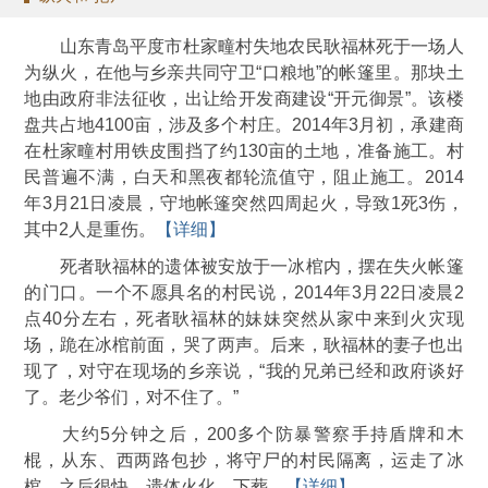
山东青岛平度市杜家疃村失地农民耿福林死于一场人
为纵火，在他与乡亲共同守卫“口粮地”的帐篷里。那块土
地由政府非法征收，出让给开发商建设“开元御景”。该楼
盘共占地4100亩，涉及多个村庄。2014年3月初，承建商
在杜家疃村用铁皮围挡了约130亩的土地，准备施工。村
民普遍不满，白天和黑夜都轮流值守，阻止施工。2014
年3月21日凌晨，守地帐篷突然四周起火，导致1死3伤，
其中2人是重伤。
【详细】
死者耿福林的遗体被安放于一冰棺内，摆在失火帐篷
的门口。一个不愿具名的村民说，2014年3月22日凌晨2
点40分左右，死者耿福林的妹妹突然从家中来到火灾现
场，跪在冰棺前面，哭了两声。后来，耿福林的妻子也出
现了，对守在现场的乡亲说，“我的兄弟已经和政府谈好
了。老少爷们，对不住了。”
大约5分钟之后，200多个防暴警察手持盾牌和木
棍，从东、西两路包抄，将守尸的村民隔离，运走了冰
棺。之后很快，遗体火化、下葬。
【详细】