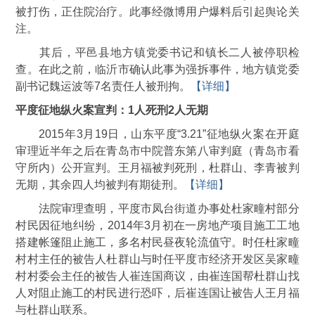
被打伤，正住院治疗。此事经微博用户爆料后引起舆论关
注。
其后，平邑县地方镇党委书记和镇长二人被停职检
查。在此之前，临沂市确认此事为强拆事件，地方镇党委
副书记魏运波等7名责任人被刑拘。
【详细】
平度征地纵火案宣判：1人死刑2人无期
2015年3月19日，山东平度“3.21”征地纵火案在开庭
审理近半年之后在青岛市中院普东第八审判庭（青岛市看
守所内）公开宣判。王月福被判死刑，杜群山、李青被判
无期，其余四人均被判有期徒刑。
【详细】
法院审理查明，平度市凤台街道办事处杜家疃村部分
村民因征地纠纷，2014年3月初在一房地产项目施工工地
搭建帐篷阻止施工，多名村民昼夜轮流值守。时任杜家疃
村村主任的被告人杜群山与时任平度市经济开发区吴家疃
村村委会主任的被告人崔连国商议，由崔连国帮杜群山找
人对阻止施工的村民进行恐吓，后崔连国让被告人王月福
与杜群山联系。