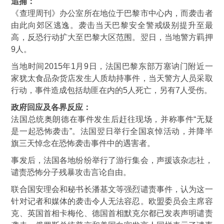
追捕：
《查理周刊》办公室所在地位于巴黎市中心内，而袭击者
由此向郊区逃逸。袭击当天巴黎安全警戒级别提升至最
高，反恐行动扩大至巴黎大区范围。翌日，当地警方羁押
9人。
当地时间2015年1月9日，法国巴黎东部万塞讷门附近一
家犹太食品杂货店发生人质劫持事件，当天警方人员采取
行动，事件造成包括劫匪在内的5人死亡，另有7人受伤。
政府回应及各界反应：
法国总统奥朗德在事件发生后赶往现场，并称事件“无疑
是一起恐怖袭击”。法国翌日举行全国哀悼活动，并降半
旗三天悼念在恐怖袭击事件中的遇害者。
事发后，法国各地纷纷举行了游行集会，声援该杂志社，
谴责恐怖分子残暴攻击言论自由。
联合国安理会和秘书长潘基文等强烈谴责事件，认为这一
针对记者和媒体的袭击令人无法容忍。欧盟委员会主席容
克、英国首相卡梅伦、德国首相默克尔都已发表声明谴责