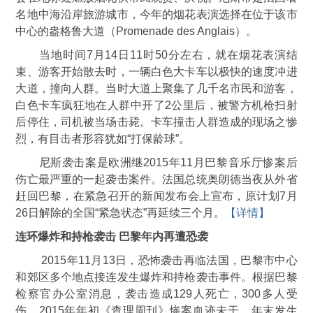
名地中海沿岸旅游城市，今年的烟花表演选择在位于该市
中心的盎格鲁大道（Promenade des Anglais）。
当地时间7月14日11时50分左右，就在烟花表演结
束、游客开始散去时，一辆白色大卡车以极快的速度冲进
大道，撞向人群。当时大道上聚集了几千名市民和游客，
白色卡车疯狂地在人群中开了2公里后，被警方机枪扫射
后停住，司机被当场击毙。卡车撞击人群造成的现场之惨
烈，有目击者形容犹如“打保龄球”。
尼斯袭击案是欧洲继2015年11月巴黎音乐厅惨案后
伤亡最严重的一起袭击案件。法国总统奥朗德当夜从外省
赶回巴黎，在紧急召开的新闻发布会上宣布，原计划7月
26日解除的全国“紧急状态”再延续三个月。
【详情】
连环爆炸和持枪袭击 巴黎年内再遭恐袭
2015年11月13日，恐怖袭击再临法国，巴黎市中心
和郊区多个地点接连发生爆炸和持枪袭击事件。根据巴黎
检察官办公室消息，袭击造成129人死亡，300多人受
伤。2015年年初《查理周刊》惨案血迹未干，年末发生