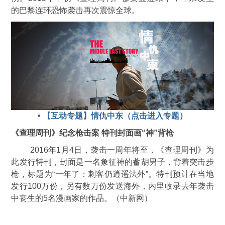
的巴黎连环恐怖袭击再次震惊全球。
• 【互动专题】情仇中东（点击进入专题）
《查理周刊》纪念枪击案 特刊封面画“神”背枪
2016年1月4日，袭击一周年将至，《查理周刊》为
此发行特刊，封面是一名象征神的蓄胡男子，背着突击步
枪，标题为“一年了：刺客仍逍遥法外”。特刊预计在当地
发行100万份，另有数万份发送海外，内里收录去年袭击
中丧生的5名漫画家的作品。（中新网）