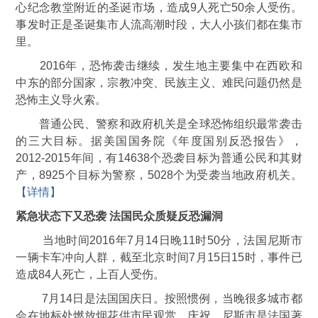
心纪念教堂附近的圣诞市场，造成9人死亡50余人受伤。
事发时正是圣诞集市人流高潮时段，大人小孩们都在集市
里。
2016年，恐怖袭击继续，发生地主要集中在西欧和
中东的部分国家，宗教冲突、民族主义、难民问题仍然是
恐怖主义导火索。
普通公民、警察和政府机关是全球恐怖组织最常袭击
的三大目标。据美国国务院《年度国别反恐报告》，
2012-2015年间，有14638个恐袭目标为普通公民和其财
产，8925个目标为警察，5028个为受袭当地政府机关。
【详情】
紧急状态下又恐袭 法国民众质疑反恐漏洞
当地时间2016年7月14日晚11时50分，法国尼斯市
一辆卡车冲向人群，截至北京时间7月15日15时，事件已
造成84人死亡，上百人受伤。
7月14日是法国国庆日。按照惯例，当晚很多城市都
会在地标处燃放烟花供市民观赏、庆祝。尼斯市是法国著