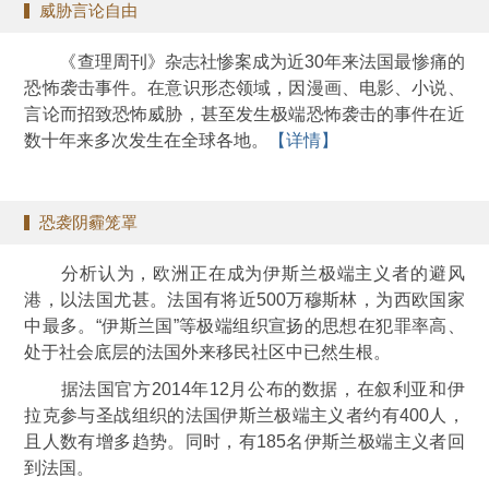
威胁言论自由
《查理周刊》杂志社惨案成为近30年来法国最惨痛的
恐怖袭击事件。在意识形态领域，因漫画、电影、小说、
言论而招致恐怖威胁，甚至发生极端恐怖袭击的事件在近
数十年来多次发生在全球各地。
【详情】
恐袭阴霾笼罩
分析认为，欧洲正在成为伊斯兰极端主义者的避风
港，以法国尤甚。法国有将近500万穆斯林，为西欧国家
中最多。“伊斯兰国”等极端组织宣扬的思想在犯罪率高、
处于社会底层的法国外来移民社区中已然生根。
据法国官方2014年12月公布的数据，在叙利亚和伊
拉克参与圣战组织的法国伊斯兰极端主义者约有400人，
且人数有增多趋势。同时，有185名伊斯兰极端主义者回
到法国。