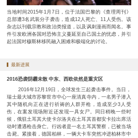
当地时间2015年1月7日，位于法国巴黎的《查理周刊》
总部遭3名武装分子袭击，造成12人死亡、11人受伤。该
杂志以刊载宗教和政治类报道，以及讽刺漫画而闻名。事
件引发欧洲各国对恐怖主义蔓延至自己国土的忧虑，并引
起法国对穆斯林移民融入困难和极端化的讨论。
最新进展
2016恐袭阴霾未散 中东、西欧依然是重灾区
2016年12月19日，全球发生三起袭击事件。当日，
瑞士最大城市苏黎世市中心一座清真寺内，一名男子潜入
其中随机向正在进行祈祷的人群开枪，造成至少3人受
伤，在案发现场附近还发现一具女尸。同日稍晚一些时
候，俄驻土耳其大使卡尔洛夫在土耳其首都安卡拉出席活
动时遭遇枪击身亡。行凶者是一名土耳其警察，已被当场
击毙。紧接着，德国柏林，一辆大卡车突然冲进柏林市中