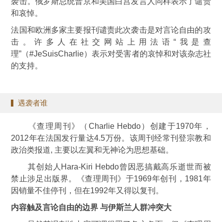
袭击。俄罗斯总统普京和美国白宫发言人同样表示了谴责
和哀悼。
法国和欧洲多家主要报刊谴责此次袭击是对言论自由的攻
击。许多人在社交网站上用法语“我是查
理”（#JeSuisCharlie）表示对受害者的哀悼和对该杂志社
的支持。
遇袭者谁
《查理周刊》（Charlie Hebdo）创建于1970年，
2012年在法国发行量达4.5万份。该周刊经常刊登宗教和
政治类报道, 主要以左翼和无神论为思想基础。
其创始人Hara-Kiri Hebdo曾因恶搞戴高乐逝世而被
禁止涉足出版界。《查理周刊》于1969年创刊，1981年
因销量不佳停刊，但在1992年又得以复刊。
内容触及言论自由的边界 与伊斯兰人群冲突大