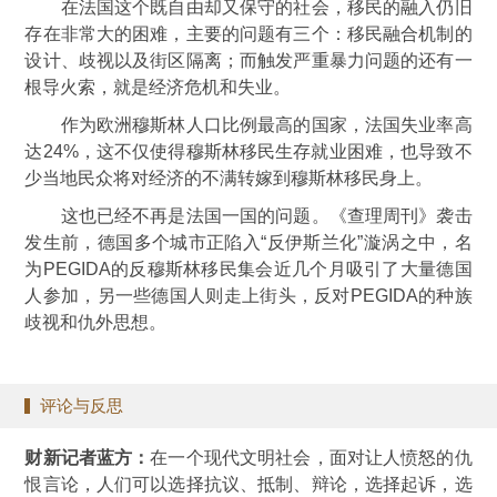
在法国这个既自由却又保守的社会，移民的融入仍旧
存在非常大的困难，主要的问题有三个：移民融合机制的
设计、歧视以及街区隔离；而触发严重暴力问题的还有一
根导火索，就是经济危机和失业。
作为欧洲穆斯林人口比例最高的国家，法国失业率高
达24%，这不仅使得穆斯林移民生存就业困难，也导致不
少当地民众将对经济的不满转嫁到穆斯林移民身上。
这也已经不再是法国一国的问题。《查理周刊》袭击
发生前，德国多个城市正陷入“反伊斯兰化”漩涡之中，名
为PEGIDA的反穆斯林移民集会近几个月吸引了大量德国
人参加，另一些德国人则走上街头，反对PEGIDA的种族
歧视和仇外思想。
评论与反思
财新记者蓝方：
在一个现代文明社会，面对让人愤怒的仇
恨言论，人们可以选择抗议、抵制、辩论，选择起诉，选