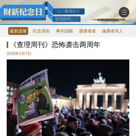
最新进展
纪念理由
事件回顾
遇袭者谁
施袭者何人
威
《查理周刊》恐怖袭击两周年
2015年1月7日