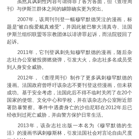
虽然其讽刺性内容可谓得罪了各方各面，但《查理周
刊》与伊斯兰群体之间的罅隙确实更为突出。
2007年，该周刊刊登一幅穆罕默德哭泣的漫画，标
题是“被白痴爱戴真难受”，并因此被巴黎大清真寺、法国
伊斯兰组织联盟等宗教团体以诽谤罪起诉，而法院驳回了
起诉。
2011年，它刊登讽刺先知穆罕默德的漫画，随后杂
志社办公室被投掷燃烧弹，引发大火，杂志社多名成员受
到人身安全威胁。
2012年，《查理周刊》制作了更多讽刺穆罕默德的
漫画。法国政府曾呼吁该杂志不要刊登这些漫画，但未获
成功。基于安全考虑，法国此后不得不临时关闭了在20个
国家的使馆、文化中心和学校，并在该杂志办公室附近部
署防暴警察。事件中遇袭身亡的沙伯尼耶在2012年后已
经收到过死亡威胁，并由警方保护日常生活。
2013年，该杂志社出版一本名为《穆罕默德的生
活》的漫画书讽刺穆斯林，引发法国社会对言论自由尺度