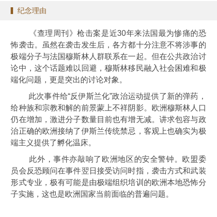
纪念理由
《查理周刊》枪击案是近30年来法国最为惨痛的恐
怖袭击。虽然在袭击发生后，各方都十分注意不将涉事的
极端分子与法国穆斯林人群联系在一起。但在公共政治讨
论中，这个话题难以回避，穆斯林移民融入社会困难和极
端化问题，更是突出的讨论对象。
此次事件给“反伊斯兰化”政治运动提供了新的弹药，
给种族和宗教和解的前景蒙上不祥阴影。欧洲穆斯林人口
仍在增加，激进分子数量目前也有增无减。讲求包容与政
治正确的欧洲接纳了伊斯兰传统禁忌，客观上也确实为极
端主义提供了孵化温床。
此外，事件亦敲响了欧洲地区的安全警钟。欧盟委
员会反恐顾问在事件翌日接受访问时指，袭击方式和武装
形式专业，极有可能是由极端组织培训的欧洲本地恐怖分
子实施，这也是欧洲国家当前面临的普遍问题。