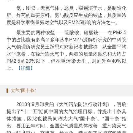
氨，NH3，无色气体，恶臭，极易溶于水，是制造化
肥、炸药的重要原料。氨与酸反应生成的铵盐，其质量浓
度是科学家衡量氨对空气以及PM2.5影响的方法之一。
最主要的两种铵盐——硫酸铵、硝酸铵——在PM2.5
中的占比能有多高？多年从事PM2.5源解析研究的中科院
大气物理所研究员王跃思对财新记者披露称：从全国平均
水平来看，在轻污染天气中，两者的质量浓度总和大约占
PM2.5的20%以下，但在重污染天里，则剧升至40%以
上。
【详细】
大气“国十条”
2013年9月印发的《大气污染防治行动计划》，明确
提出了“十二五”期间中国的大气治理目标，并提出十条具
体措施，因此也被民间称为大气“国十条”。“国十条”指
出，要用五年时间，全国空气质量总体改善，重污染天气
较大幅度减少，京津冀、长三角、珠三角等区域空气质量