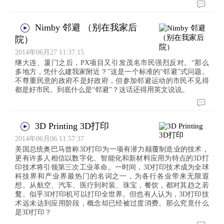
Nimby 邻避 （别在我家后
院）
2014年06月27 11:37:15
继大连、厦门之后，PX项目又引发茂名市民强烈反对。“那么
多地方，凭什么建我家附近？”这是一个标准的“邻避”式问题。
不尊重民意的政府不是好政府，但参加邻避运动的市民不见得
都是好市民。到底什么是“邻避”？这话还得用英文说说。
3D Printing 3D打印
2014年06月06 11:57:37
美国总统奥巴马曾称3D打印为一项有潜力颠覆制造业的技术，
更有许多人相信以数字化、智能化和新材料应用为特点的3D打
印技术将引领第三次工业革命。一时间，3D打印技术成为全球
科技界和产业界最热门的名词之一，为各行各业带来无限遐
想。从航空、汽车、医疗到时装、珠宝，餐饮，都对其趋之若
鹜。似乎3D打印机可以打印全世界。但也有人认为，3D打印技
术远未达到应用阶段，概念却已经被过度消费。那么究竟什么
是3D打印？