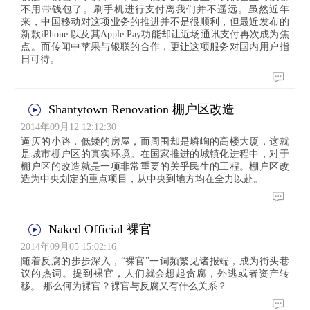
不用带钱包了。刷手机进行支付离我们并不遥远。虽然近年
来，中国移动对这项业务的推进并不是很顺利，但最近发布的
新款iPhone 以及其Apple Pay功能却让近场通讯支付再次成为焦
点。而传闻中苹果与银联的合作，更让这项服务对国内用户指
日可待。
Shantytown Renovation 棚户区改造
2014年09月12 12:12:30
逼仄的小路，低矮的房屋，而周围却是嶙峋的高楼大厦，这就
是城市棚户区的真实环境。在国家推进的城镇化进程中，对于
棚户区的改造就是一项非常重要的关乎民生的工程。棚户区改
造为中央划定的重点项目，从中央到地方均在全力以赴。
Naked Official 裸官
2014年09月05 15:02:16
随着反腐的步步深入，“裸官”一词频繁见诸报端，成为街头巷
议的热词。提到裸官，人们就会想起贪腐，外逃或者资产转
移。 那么何为裸官？裸官与反腐又有什么关系？