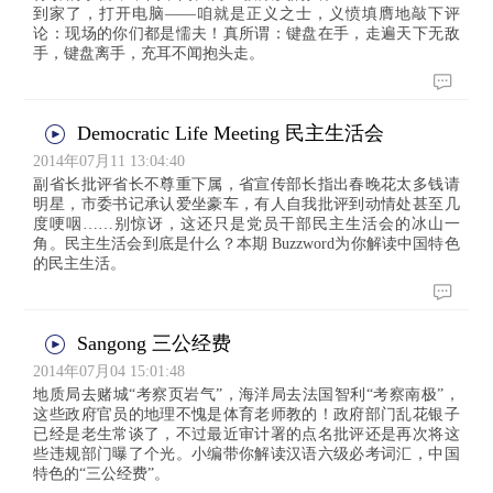
到家了，打开电脑——咱就是正义之士，义愤填膺地敲下评
论：现场的你们都是懦夫！真所谓：键盘在手，走遍天下无敌
手，键盘离手，充耳不闻抱头走。
Democratic Life Meeting 民主生活会
2014年07月11 13:04:40
副省长批评省长不尊重下属，省宣传部长指出春晚花太多钱请
明星，市委书记承认爱坐豪车，有人自我批评到动情处甚至几
度哽咽……别惊讶，这还只是党员干部民主生活会的冰山一
角。民主生活会到底是什么？本期 Buzzword为你解读中国特色
的民主生活。
Sangong 三公经费
2014年07月04 15:01:48
地质局去赌城“考察页岩气”，海洋局去法国智利“考察南极”，
这些政府官员的地理不愧是体育老师教的！政府部门乱花银子
已经是老生常谈了，不过最近审计署的点名批评还是再次将这
些违规部门曝了个光。小编带你解读汉语六级必考词汇，中国
特色的“三公经费”。