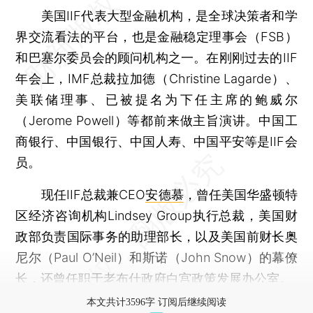
美国IIF代表大型金融机构，是全球决策者和学
界交流看法的平台，也是金融稳定理事会（FSB）
和巴塞尔委员会的顾问机构之一。在刚刚过去的IIF
年会上，IMF总裁拉加德（Christine Lagarde）、
美联储理事、已被提名为下任主席的鲍威尔
（Jerome Powell）等都前来做主旨演讲。中国工
商银行、中国银行、中国人寿、中国平安等是IIF会
员。
现任IIF总裁兼CEO
安德慕
，曾任美国华盛顿特
区经济咨询机构Lindsey Group执行总裁，美国财
政部负责国际事务的助理部长，以及美国前财长奥
尼尔（Paul O’Neil）和斯诺（John Snow）的幕僚
长，还曾任职于老布什政府白宫政策发展办公室。
本文共计3596字 订阅后继续阅读