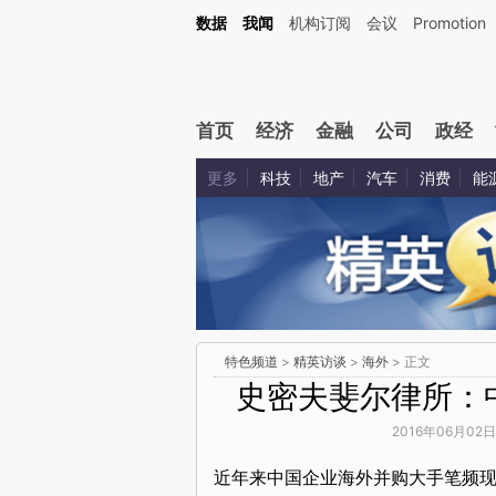
数据
我闻
机构订阅
会议
Promotion
首页
经济
金融
公司
政经
更多
科技
地产
汽车
消费
能
特色频道
>
精英访谈
>
海外
> 正文
史密夫斐尔律所：
2016年06月02日
近年来中国企业海外并购大手笔频