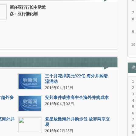
6
新任亚行行长中尾武
7
彦：亚行催化剂
8
9
10
全
三个月花掉美元922亿 海外并购暗
流涌动
1
2016年04月12日
2
3
首超外资
安邦事件或推高中企海外并购成本
4
2016年04月03日
5
6
笔海外并
复星放慢海外并购步伐 放弃两宗交
7
易
8
2016年02月25日
9