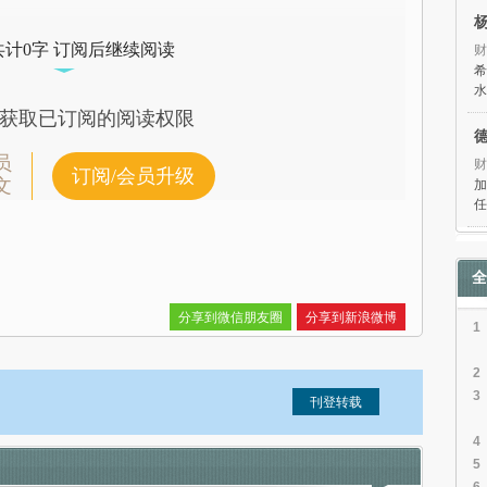
共计0字 订阅后继续阅读
财
希
水
获取已订阅的阅读权限
员
财
订阅/会员升级
文
加
任
全
分享到微信朋友圈
分享到新浪微博
1
2
3
4
5
信息。经确认即可刊登转载。