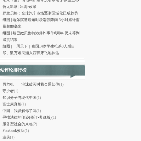
刚果（金）铜钴精矿禁令扰动市场 多家企业称
暂无影响 | 出海·政策
罗兰贝格：全球汽车市场逐渐区域化已成趋势
组图 | 哈尔滨遭遇短时极端强降雨 3小时累计雨
量超80毫米
组图 | 黎巴嫩贝鲁特港爆炸事件6周年 仍未等到
追责结果
组图 | 一周天下｜泰国14岁学生枪杀8人后自
尽、数万难民涌入西班牙飞地休达
站评论排行榜
再危机——泡沫破灭时我会通知你
(1)
守护者
(1)
知识分子与现代中国
(1)
富士康真相
(1)
中国，我误解你了吗
(1)
寻找法律的印迹(修订•典藏版)
(1)
服务型社会的来临
(2)
Facebook效应
(1)
迷失
(1)