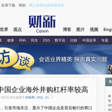
应用下载
帮助
网上有害信息举报专区
世界
观点
博客
图片
视频
Eng
源
健康
环科
民生
ESG
数字说
比较
中国改革
专题
关
中国企业海外并购杠杆率较高
与
搏
 09:35 本文来源于
财新网
|
评论（
0
）
1
英
动
现，引发市场关注，显示了中国企业及背后银行的胃口
或