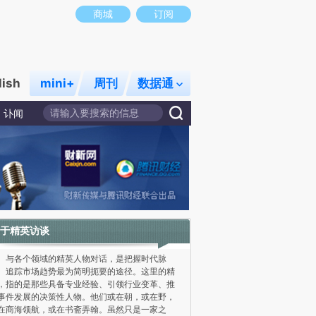
商城
订阅
lish
mini+
周刊
数据通
讣闻
于精英访谈
各个领域的精英人物对话，是把握时代脉
、追踪市场趋势最为简明扼要的途径。这里的精
，指的是那些具备专业经验、引领行业变革、推
事件发展的决策性人物。他们或在朝，或在野，
在商海领航，或在书斋弄翰。虽然只是一家之