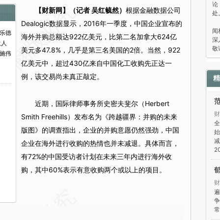
论
【财新网】（记者 吴红毓然）
根据金融数据公司
处
“
Dealogic数据显示，2016年一季度，中国企业宣布的
闻
乐德
海外并购总额达922亿美元，比第二名加拿大624亿
深
伙人
敬
美元多47.8%，几乎是第三名美国的2倍。当然，922
施伟
亿美元中，超过430亿来自中国化工收购先正达一
例，该交易尚未真正敲定。
精
近期，国际律师事务所史密夫斐尔（Herbert
财
Smith Freehills）发布名为《跨越疆界：并购的未来
全
版图》的调查指出，企业的并购意愿仍然强劲，中国
始
减
企业在海外进行收购的热情也并未减退。具体而言，
2
有72%的中国受访者计划在未来三年内进行海外收
购，其中60%表示有意收购两个或以上的项目。
财
遍
争
常