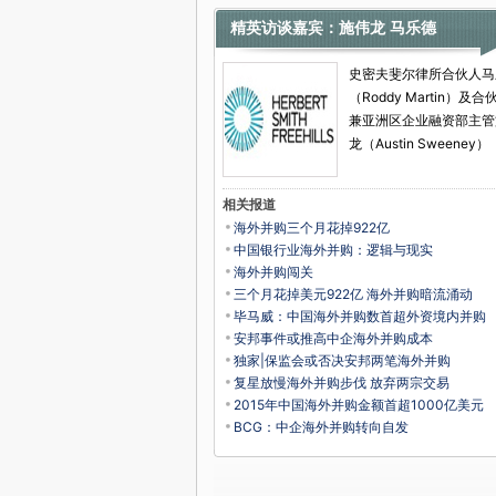
精英访谈嘉宾：施伟龙 马乐德
史密夫斐尔律所合伙人马
（Roddy Martin）及合
兼亚洲区企业融资部主管
龙（Austin Sweeney）
相关报道
海外并购三个月花掉922亿
中国银行业海外并购：逻辑与现实
海外并购闯关
三个月花掉美元922亿 海外并购暗流涌动
毕马威：中国海外并购数首超外资境内并购
安邦事件或推高中企海外并购成本
独家|保监会或否决安邦两笔海外并购
复星放慢海外并购步伐 放弃两宗交易
2015年中国海外并购金额首超1000亿美元
BCG：中企海外并购转向自发