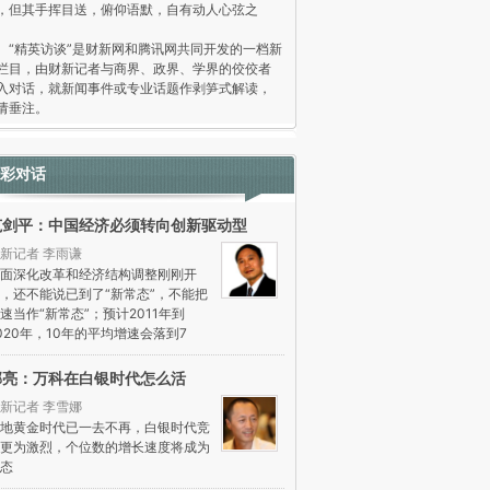
，但其手挥目送，俯仰语默，自有动人心弦之
。
精英访谈”是财新网和腾讯网共同开发的一档新
栏目，由财新记者与商界、政界、学界的佼佼者
入对话，就新闻事件或专业话题作剥笋式解读，
请垂注。
彩对话
范剑平：中国经济必须转向创新驱动型
新记者 李雨谦
面深化改革和经济结构调整刚刚开
，还不能说已到了“新常态”，不能把
速当作“新常态”；预计2011年到
020年，10年的平均增速会落到7
郁亮：万科在白银时代怎么活
新记者 李雪娜
地黄金时代已一去不再，白银时代竞
更为激烈，个位数的增长速度将成为
态