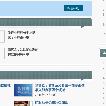
7
8
信息。经确认即可刊登转载。
9
新任亚行行长中尾武
10
彦：亚行催化剂
陆克文：21世纪亚洲的
全
挑战是保持和平
1
2
3
4
5
能指望部
马建堂：简政放权改革当前要聚焦
6
准入和办事两个领域
7
2015年07月19日
8
简政放权仍需添柴加压
9