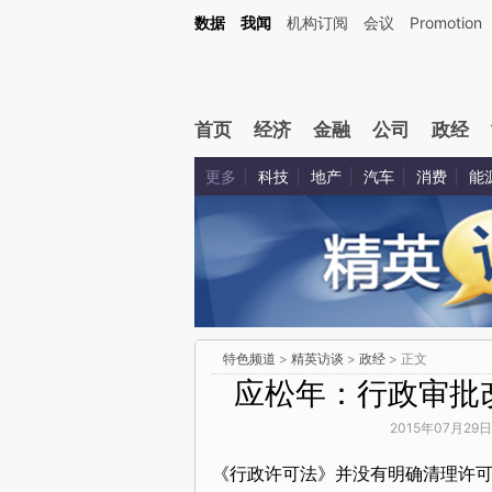
数据
我闻
机构订阅
会议
Promotion
首页
经济
金融
公司
政经
更多
科技
地产
汽车
消费
能
特色频道
>
精英访谈
>
政经
> 正文
应松年：行政审批
2015年07月29日
《行政许可法》并没有明确清理许