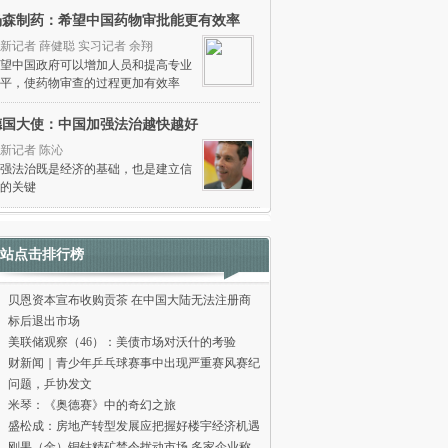
杨森制药：希望中国药物审批能更有效率
新记者 薛健聪 实习记者 余翔
望中国政府可以增加人员和提高专业
平，使药物审查的过程更加有效率
德国大使：中国加强法治越快越好
新记者 陈沁
强法治既是经济的基础，也是建立信
的关键
站点击排行榜
贝恩资本宣布收购贡茶 在中国大陆无法注册商
标后退出市场
美联储观察（46）：美债市场对沃什的考验
财新闻｜青少年乒乓球赛事中出现严重赛风赛纪
问题，乒协发文
米琴：《奥德赛》中的奇幻之旅
盛松成：房地产转型发展应把握好楼宇经济机遇
刚果（金）铜钴精矿禁令扰动市场 多家企业称