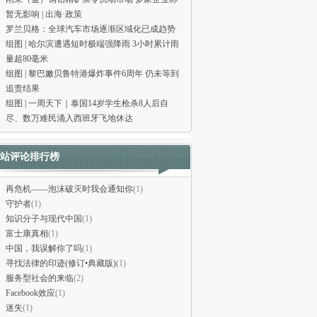
暂无影响 | 出海·政策
罗兰贝格：全球汽车市场逐渐区域化已成趋势
组图 | 哈尔滨遭遇短时极端强降雨 3小时累计雨
量超80毫米
组图 | 黎巴嫩贝鲁特港爆炸事件6周年 仍未等到
追责结果
组图 | 一周天下｜泰国14岁学生枪杀8人后自
尽、数万难民涌入西班牙飞地休达
站评论排行榜
再危机——泡沫破灭时我会通知你
(1)
守护者
(1)
知识分子与现代中国
(1)
富士康真相
(1)
中国，我误解你了吗
(1)
寻找法律的印迹(修订•典藏版)
(1)
服务型社会的来临
(2)
Facebook效应
(1)
迷失
(1)