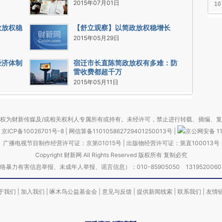
2015年07月01日
10
政放权稳
【舒立观察】以简政放权稳增长
2015年05月29日
经济体制
宿迁市长直陈简政放权有多难：防
雷收费都超千万
2015年05月11日
权为财新传媒及/或相关权利人专属所有或持有。未经许可，禁止进行转载、摘编、
京ICP备10026701号-8
|
网信算备110105862729401250013号
|
京公网安备 11
广播电视节目制作经营许可证：京第01015号
|
出版物经营许可证：第直100013号
Copyright 财新网 All Rights Reserved 版权所有 复制必究
害信息举报、未成年人举报、谣言信息）：010-85905050 13195200605 举报邮
于我们
|
加入我们
|
啄木鸟公益基金会
|
意见与反馈
|
提供新闻线索
|
联系我们
|
友情