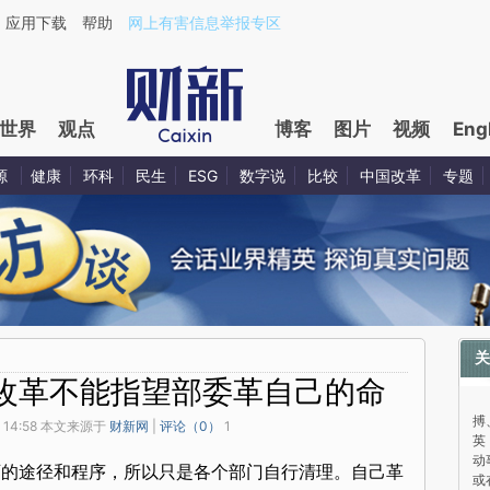
应用下载
帮助
网上有害信息举报专区
世界
观点
博客
图片
视频
Eng
源
健康
环科
民生
ESG
数字说
比较
中国改革
专题
关
改革不能指望部委革自己的命
与
搏
 14:58 本文来源于
财新网
|
评论（
0
）
1
英
动
可的途径和程序，所以只是各个部门自行清理。自己革
或