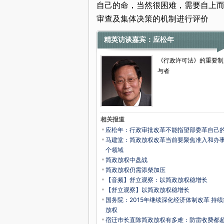
自己的命，当然很困难，需要自上
审查及集体决策的机制进行评价
精英访谈嘉宾：应松年
《行政许可法》的重要制
与者
相关报道
应松年：行政审批改革不能指望部委革自己
马建堂：简政放权改革当前要聚焦准入和办
个领域
简政放权中盘战
简政放权仍需添柴加压
【音频】舒立观察：以简政放权稳增长
【舒立观察】以简政放权稳增长
国务院：2015年继续深化经济体制改革 持
放权
宿迁市长直陈简政放权有多难：防雷收费都