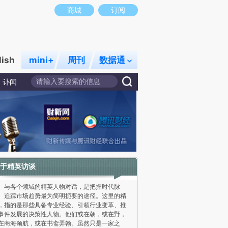
商城
订阅
lish
mini+
周刊
数据通
讣闻
于精英访谈
各个领域的精英人物对话，是把握时代脉
、追踪市场趋势最为简明扼要的途径。这里的精
，指的是那些具备专业经验、引领行业变革、推
事件发展的决策性人物。他们或在朝，或在野，
在商海领航，或在书斋弄翰。虽然只是一家之