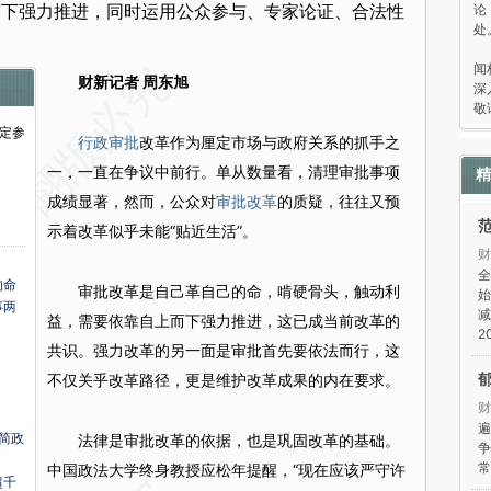
论
而下强力推进，同时运用公众参与、专家论证、合法性
处
“
闻
财新记者 周东旭
深
敬
定参
行政审批
改革作为厘定市场与政府关系的抓手之
一，一直在争议中前行。单从数量看，清理审批事项
精
成绩显著，然而，公众对
审批改革
的质疑，往往又预
示着改革似乎未能“贴近生活”。
财
全
的命
审批改革是自己革自己的命，啃硬骨头，触动利
始
事两
减
益，需要依靠自上而下强力推进，这已成当前改革的
2
共识。强力改革的另一面是审批首先要依法而行，这
不仅关乎改革路径，更是维护改革成果的内在要求。
财
遍
续简政
法律是审批改革的依据，也是巩固改革的基础。
争
常
中国政法大学终身教授应松年提醒，“现在应该严守许
超千