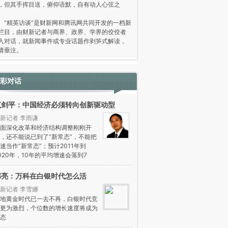
，但其手挥目送，俯仰语默，自有动人心弦之
。
精英访谈”是财新网和腾讯网共同开发的一档新
栏目，由财新记者与商界、政界、学界的佼佼者
入对话，就新闻事件或专业话题作剥笋式解读，
请垂注。
彩对话
范剑平：中国经济必须转向创新驱动型
新记者 李雨谦
面深化改革和经济结构调整刚刚开
，还不能说已到了“新常态”，不能把
速当作“新常态”；预计2011年到
020年，10年的平均增速会落到7
郁亮：万科在白银时代怎么活
新记者 李雪娜
地黄金时代已一去不再，白银时代竞
更为激烈，个位数的增长速度将成为
态