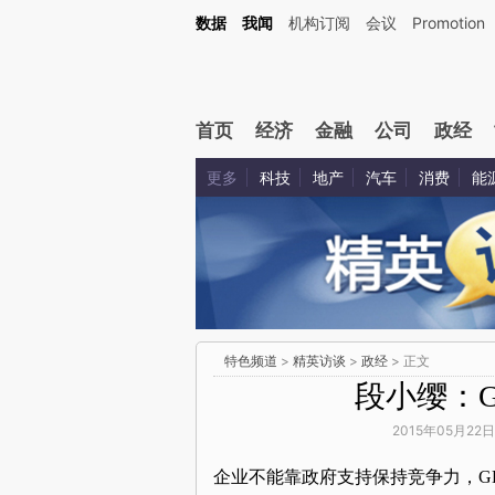
数据
我闻
机构订阅
会议
Promotion
首页
经济
金融
公司
政经
更多
科技
地产
汽车
消费
能
特色频道
>
精英访谈
>
政经
> 正文
段小缨：
2015年05月22日
企业不能靠政府支持保持竞争力，G