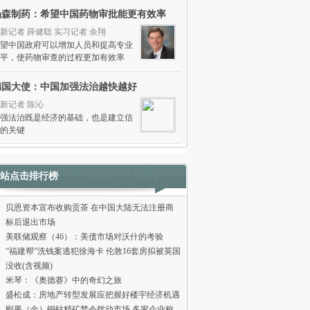
杨森制药：希望中国药物审批能更有效率
新记者 薛健聪 实习记者 余翔
望中国政府可以增加人员和提高专业
平，使药物审查的过程更加有效率
德国大使：中国加强法治越快越好
新记者 陈沁
强法治既是经济的基础，也是建立信
的关键
站点击排行榜
贝恩资本宣布收购贡茶 在中国大陆无法注册商
标后退出市场
美联储观察（46）：美债市场对沃什的考验
“福建帮”洗钱案逃犯徐海卡 伦敦16套房拟被英国
没收(含视频)
米琴：《奥德赛》中的奇幻之旅
盛松成：房地产转型发展应把握好楼宇经济机遇
刚果（金）铜钴精矿禁令扰动市场 多家企业称