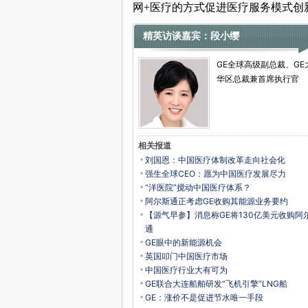
网+医疗的方式促进医疗服务模式创
精英访谈嘉宾：段小缨
GE全球高级副总裁、GE
华区总裁兼首席执行官
相关报道
刘国恩：中国医疗体制改革走向社会化
强生全球CEO：愿为中国医疗发展尽力
“洋医院”搅动中国医疗体系？
阿尔斯通正考虑GE收购其能源业务要约
【源气早参】消息称GE将130亿美元收购阿
通
GE眼中的新能源机会
英国叩门中国医疗市场
中国医疗行业大有可为
GE联合大连船舶研发“飞机引擎”LNG船
GE：涨价不是促进节水唯一手段