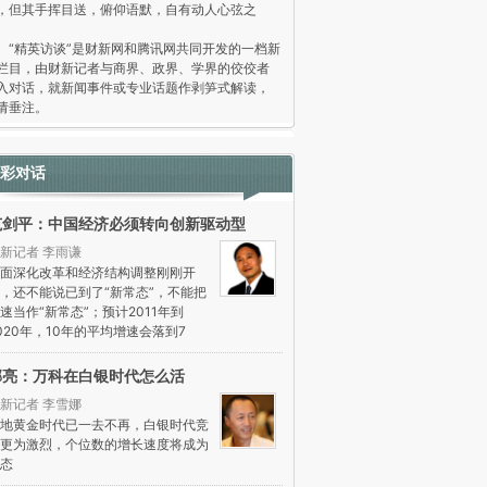
，但其手挥目送，俯仰语默，自有动人心弦之
。
精英访谈”是财新网和腾讯网共同开发的一档新
栏目，由财新记者与商界、政界、学界的佼佼者
入对话，就新闻事件或专业话题作剥笋式解读，
请垂注。
彩对话
范剑平：中国经济必须转向创新驱动型
新记者 李雨谦
面深化改革和经济结构调整刚刚开
，还不能说已到了“新常态”，不能把
速当作“新常态”；预计2011年到
020年，10年的平均增速会落到7
郁亮：万科在白银时代怎么活
新记者 李雪娜
地黄金时代已一去不再，白银时代竞
更为激烈，个位数的增长速度将成为
态