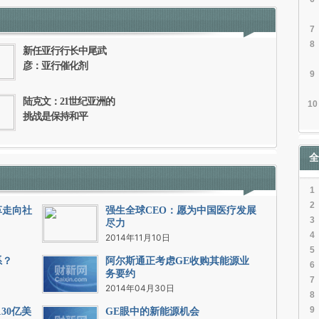
信息。经确认即可刊登转载。
7
8
新任亚行行长中尾武
彦：亚行催化剂
9
陆克文：21世纪亚洲的
10
挑战是保持和平
全
1
2
革走向社
强生全球CEO：愿为中国医疗发展
3
尽力
4
2014年11月10日
5
系？
阿尔斯通正考虑GE收购其能源业
6
务要约
7
2014年04月30日
8
9
30亿美
GE眼中的新能源机会