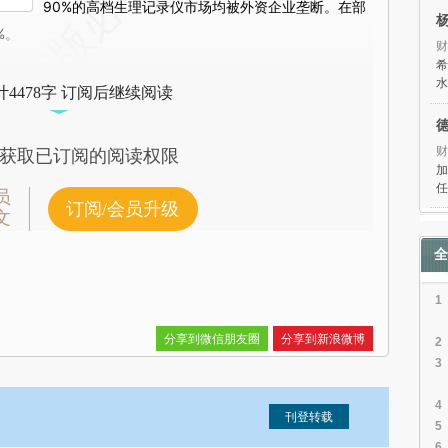
90%的高档生理记录仪市场均被外资企业垄断。在部
%。
财
希
水
4478字 订阅后继续阅读
财
获取已订阅的阅读权限
加
任
员
订阅/会员升级
文
全
1
分享到微信朋友圈
分享到新浪微博
2
3
4
5
6