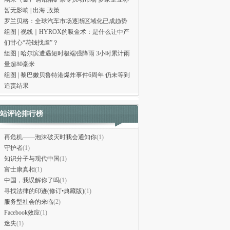
暂无影响 | 出海·政策
罗兰贝格：全球汽车市场逐渐区域化已成趋势
组图 | 视线｜HYROX的吸金术：是什么让中产
们甘心“花钱找虐”？
组图 | 哈尔滨遭遇短时极端强降雨 3小时累计雨
量超80毫米
组图 | 黎巴嫩贝鲁特港爆炸事件6周年 仍未等到
追责结果
站评论排行榜
再危机——泡沫破灭时我会通知你
(1)
守护者
(1)
知识分子与现代中国
(1)
富士康真相
(1)
中国，我误解你了吗
(1)
寻找法律的印迹(修订•典藏版)
(1)
服务型社会的来临
(2)
Facebook效应
(1)
迷失
(1)