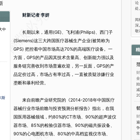
论
新
处
“
财新记者 李妍
闻
深
大中
敬
长期以来，通用(GE)、飞利浦(Philips)、西门子
(Siemens)这三大跨国医疗器械生产企业(被简称为
GPS) 把控着中国市场高达70%的高端医疗设备。一
精
方面，GPS的产品因其技术含量高、创新能力强以及
服务链完善收到市场普遍欢迎，另一反面，GPS的产
财
品定价过高，市场占有率过高，一直被质疑涉嫌行业
全
垄断和暴利经营。
始
减
2
尔斯
来自前瞻产业研究院的《2014-2018年中国医疗
器械行业市场前瞻与投资预测分析报告》指出，在我
财
国医用器械领域，约80%的CT市场、90%的超声波仪
遍
器市场、85%的检验仪器市场、90%的磁共振设备、
争
90%的心电图机市场、80%的中高档监视仪市场、
常