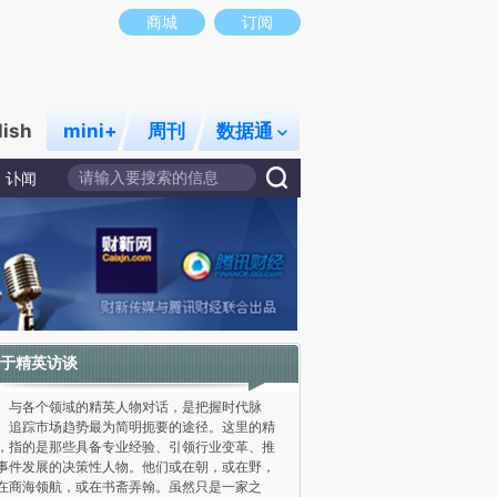
商城
订阅
lish
mini+
周刊
数据通
讣闻
于精英访谈
各个领域的精英人物对话，是把握时代脉
、追踪市场趋势最为简明扼要的途径。这里的精
，指的是那些具备专业经验、引领行业变革、推
事件发展的决策性人物。他们或在朝，或在野，
在商海领航，或在书斋弄翰。虽然只是一家之