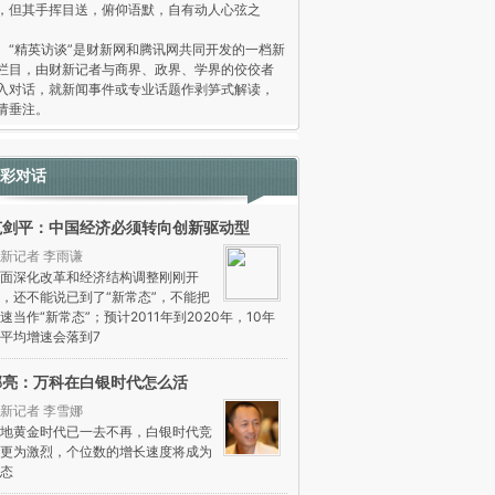
，但其手挥目送，俯仰语默，自有动人心弦之
。
精英访谈”是财新网和腾讯网共同开发的一档新
栏目，由财新记者与商界、政界、学界的佼佼者
入对话，就新闻事件或专业话题作剥笋式解读，
请垂注。
彩对话
范剑平：中国经济必须转向创新驱动型
新记者 李雨谦
面深化改革和经济结构调整刚刚开
，还不能说已到了“新常态”，不能把
速当作“新常态”；预计2011年到2020年，10年
平均增速会落到7
郁亮：万科在白银时代怎么活
新记者 李雪娜
地黄金时代已一去不再，白银时代竞
更为激烈，个位数的增长速度将成为
态