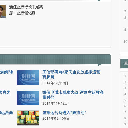
新任亚行行长中尾武
7
彦：亚行催化剂
8
9
10
全
代如何转
工信部再向8家民企发放虚拟运营
1
商牌照
2
2014年12月18日
3
运营商之
微信电话未引发大战 运营商认可流
4
量时代
5
2014年11月12日
6
7
拟运营商
虚拟运营商进入“阵痛期”
2014年09月05日
8
9