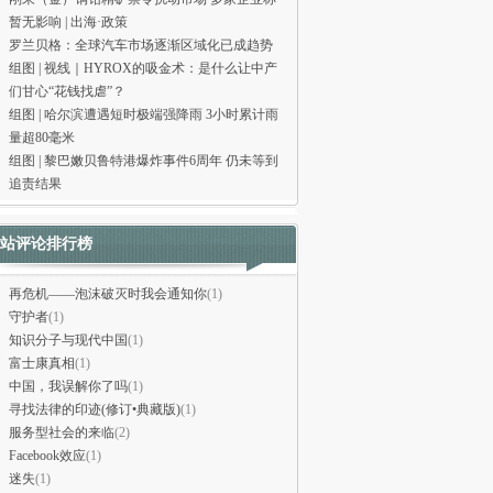
暂无影响 | 出海·政策
罗兰贝格：全球汽车市场逐渐区域化已成趋势
组图 | 视线｜HYROX的吸金术：是什么让中产
们甘心“花钱找虐”？
组图 | 哈尔滨遭遇短时极端强降雨 3小时累计雨
量超80毫米
组图 | 黎巴嫩贝鲁特港爆炸事件6周年 仍未等到
追责结果
站评论排行榜
再危机——泡沫破灭时我会通知你
(1)
守护者
(1)
知识分子与现代中国
(1)
富士康真相
(1)
中国，我误解你了吗
(1)
寻找法律的印迹(修订•典藏版)
(1)
服务型社会的来临
(2)
Facebook效应
(1)
迷失
(1)