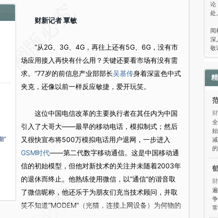
论
处
财新记者 覃敏
“
闻
深
“从2G、3G、4G，再往上还有5G、6G，没有市
敬
场应用接入再快有什么用？关键还要看市场有没有需
求。”77岁的前信息产业部部长
吴基传
身着深蓝色中式
精
夹克，还像以前一样反应敏捷，爱开玩笑。
这位中国电信改革的主要执行者在其任内为中国
财
全
引入了大哥大——最早的移动电话，模拟制式；然后
始
期”
又很快宣布将500万模拟电话用户退网，一步进入
减
的
GSM时代
——第二代数字移动通信。这是中国移动通
信的初始模型，但他对新技术的关注并未随着2003年
的退休而终止。他熟练使用微信，以“通信”的谐音取
财
遍
了微信昵称，他还乐于为朋友们充当技术顾问，并取
争
笑不知道“MODEM”（光猫，连接上网设备）为何物的
常