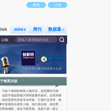
商城
订阅
lish
mini+
周刊
数据通
讣闻
于精英访谈
各个领域的精英人物对话，是把握时代脉
、追踪市场趋势最为简明扼要的途径。这里的精
，指的是那些具备专业经验、引领行业变革、推
事件发展的决策性人物。他们或在朝，或在野，
在商海领航，或在书斋弄翰。虽然只是一家之