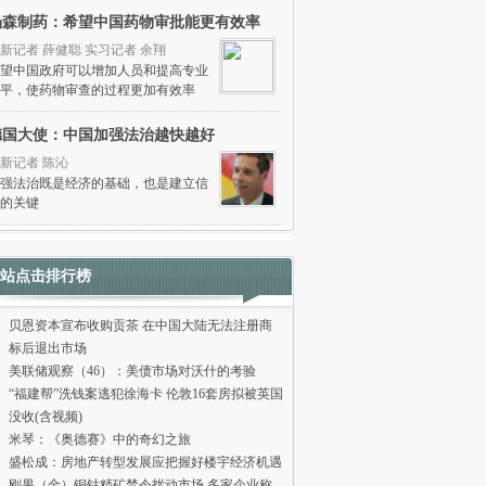
杨森制药：希望中国药物审批能更有效率
新记者 薛健聪 实习记者 余翔
望中国政府可以增加人员和提高专业
平，使药物审查的过程更加有效率
德国大使：中国加强法治越快越好
新记者 陈沁
强法治既是经济的基础，也是建立信
的关键
站点击排行榜
贝恩资本宣布收购贡茶 在中国大陆无法注册商
标后退出市场
美联储观察（46）：美债市场对沃什的考验
“福建帮”洗钱案逃犯徐海卡 伦敦16套房拟被英国
没收(含视频)
米琴：《奥德赛》中的奇幻之旅
盛松成：房地产转型发展应把握好楼宇经济机遇
刚果（金）铜钴精矿禁令扰动市场 多家企业称