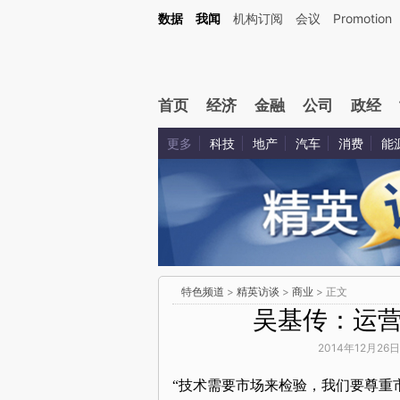
数据
我闻
机构订阅
会议
Promotion
首页
经济
金融
公司
政经
更多
科技
地产
汽车
消费
能
特色频道
>
精英访谈
>
商业
> 正文
吴基传：运
2014年12月26日
“技术需要市场来检验，我们要尊重