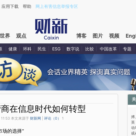
应用下载
帮助
网上有害信息举报专区
世界
观点
博客
图片
视频
Eng
源
健康
环科
民生
ESG
数字说
比较
中国改革
专题
关
营商在信息时代如何转型
与
搏
 11:53 本文来源于
财新网
|
评论（
0
）
1
英
动
市场的选择”
或