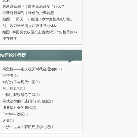
发展
最新财新周刊｜欧洲高温改变了什么？
最新财新周刊｜绿色信贷谋转型
组图 | 一周天下｜泰国14岁学生枪杀8人后自
尽、数万难民涌入西班牙飞地休达
组图 | 泰国突发校园枪击案致6死22伤 枪手为14
岁在校生
站评论排行榜
再危机——泡沫破灭时我会通知你
(1)
守护者
(1)
知识分子与现代中国
(1)
富士康真相
(1)
中国，我误解你了吗
(1)
寻找法律的印迹(修订•典藏版)
(1)
服务型社会的来临
(2)
Facebook效应
(1)
迷失
(1)
一沙一世界：郭凯经济学札记
(1)