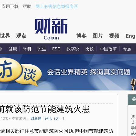
应用下载
帮助
网上有害信息举报专区
世界
观点
博客
图片
视频
Eng
源
健康
环科
民生
ESG
数字说
比较
中国改革
专题
关
年前就该防范节能建筑火患
与
搏
 10:07 本文来源于
财新网
|
评论（
0
）
1
英
动
提请相关部门注意节能建筑防火问题,但中国节能建筑防
或