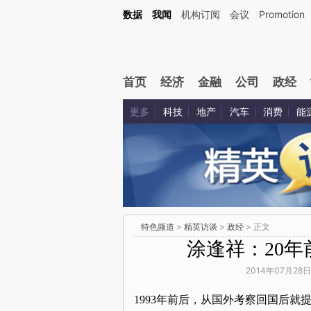
数据
我闻
机构订阅
会议
Promotion
首页
经济
金融
公司
政经
更多
科技
地产
汽车
消费
能
特色频道
>
精英访谈
>
政经
> 正文
涂逢祥：20
2014年07月28日
1993年前后，从国外考察回国后就