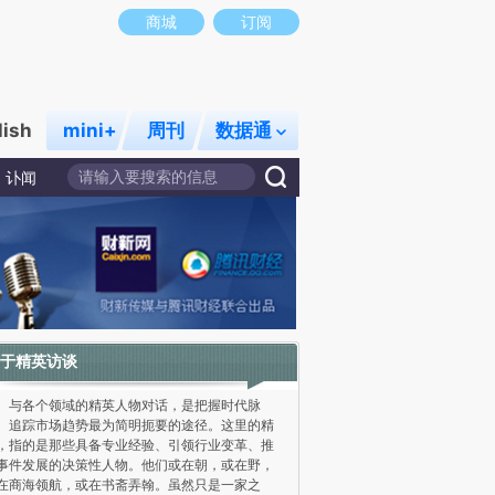
商城
订阅
lish
mini+
周刊
数据通
讣闻
于精英访谈
各个领域的精英人物对话，是把握时代脉
、追踪市场趋势最为简明扼要的途径。这里的精
，指的是那些具备专业经验、引领行业变革、推
事件发展的决策性人物。他们或在朝，或在野，
在商海领航，或在书斋弄翰。虽然只是一家之