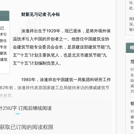
论
处
“
财新见习记者 孔令钰
闻
深
现已
敬
涂逢祥出生于1929年，现已退休，是将外墙外保
术引
温技术引入中国的开创者之一。他曾任中国建筑业协
曾任
会建筑节能专业委员会会长，是原建设部建筑节能“九
专业
精
建筑
五”“十五”计划主要执笔人，也是北京市建筑节能“九
市建筑
五”“十五”计划编制负责人。
财
全
1980年，涂逢祥在中国建筑一局集团科研所工作
始
减
982年初，涂逢祥代表原国家建工总局接待来访的挪威建筑节
2
的差异。
2592字 订阅后继续阅读
财
遍
争
获取已订阅的阅读权限
常