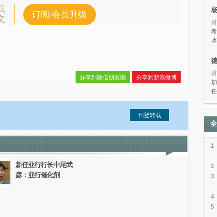
员
订阅/会员升级
文
财
希
水
财
分享到微信朋友圈
分享到新浪微博
加
任
全
信息。经确认即可刊登转载。
1
新任亚行行长中尾武
2
彦：亚行催化剂
3
4
5