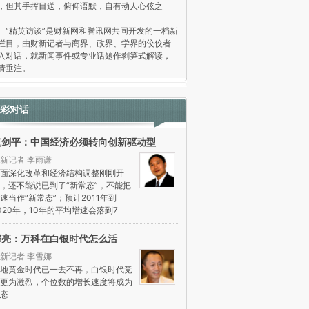
，但其手挥目送，俯仰语默，自有动人心弦之
。
精英访谈”是财新网和腾讯网共同开发的一档新
栏目，由财新记者与商界、政界、学界的佼佼者
入对话，就新闻事件或专业话题作剥笋式解读，
请垂注。
彩对话
范剑平：中国经济必须转向创新驱动型
新记者 李雨谦
面深化改革和经济结构调整刚刚开
，还不能说已到了“新常态”，不能把
速当作“新常态”；预计2011年到
020年，10年的平均增速会落到7
郁亮：万科在白银时代怎么活
新记者 李雪娜
地黄金时代已一去不再，白银时代竞
更为激烈，个位数的增长速度将成为
态