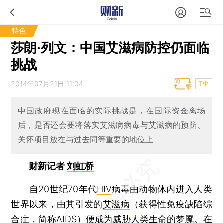
特色
莎朗·列文：中国艾滋病防控仍面临
挑战
2014年07月21日 11:04
T中
中国政府现在面临的实际挑战是，在国际资金离场
后，是否还会要将落实艾滋病病毒与艾滋病的预防、
关怀项目放在与过去同等重要的地位上
财新记者
刘虹桥
自20世纪70年代
HIV
病毒由动物体内进入人类
世界以来，由其引发的
艾滋病
（获得性免疫缺陷综
合症，简称AIDS）便成为威胁人类生命的梦魇。在