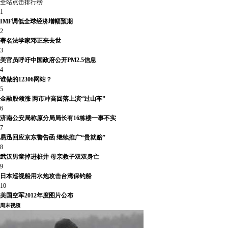
全站点击排行榜
1
IMF调低全球经济增幅预期
2
著名法学家邓正来去世
3
美官员呼吁中国政府公开PM2.5信息
4
谁做的12306网站？
5
金融股领涨 两市冲高回落上演“过山车”
6
济南公安局称原分局局长有16栋楼一事不实
7
易迅回应京东警告函 继续推广“贵就赔”
8
武汉男童掉进桩井 母亲救子双双身亡
9
日本巡视船用水炮攻击台湾保钓船
10
美国空军2012年度图片公布
周末视频