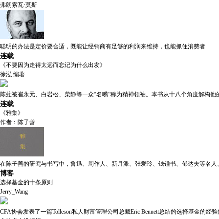
弗朗索瓦·莫斯
聪明的办法是定价要合适，既能让经销商有足够的利润来维持，也能抓住消费者
连载
《不要因为走得太远而忘记为什么出发》
徐泓 编著
陈虻被崔永元、白岩松、柴静等一众“名嘴”称为精神领袖。本书从十八个角度解构他
连载
《雅集》
作者：陈子善
在陈子善的研究与书写中，鲁迅、周作人、新月派、张爱玲、钱锺书、郁达夫等名人
博客
选择基金的十条原则
Jerry_Wang
CFA协会发表了一篇Tolleson私人财富管理公司总裁Eric Bennett总结的选择基