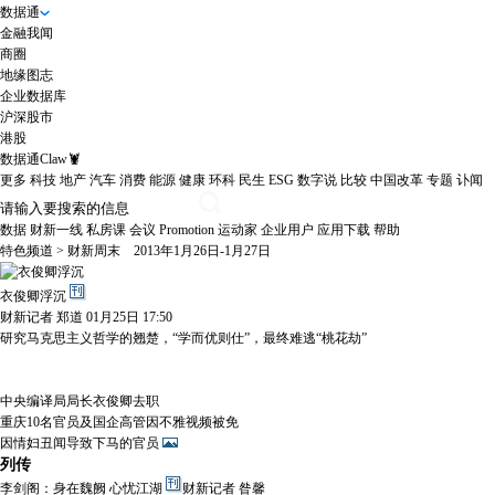
数据通
金融我闻
商圈
地缘图志
企业数据库
沪深股市
港股
数据通Claw🦞
更多
科技
地产
汽车
消费
能源
健康
环科
民生
ESG
数字说
比较
中国改革
专题
讣闻
数据
财新一线
私房课
会议
Promotion
运动家
企业用户
应用下载
帮助
特色频道
>
财新周末
2013年1月26日-1月27日
衣俊卿浮沉
财新记者 郑道 01月25日 17:50
研究马克思主义哲学的翘楚，“学而优则仕”，最终难逃“桃花劫”
中央编译局局长衣俊卿去职
重庆10名官员及国企高管因不雅视频被免
因情妇丑闻导致下马的官员
列传
李剑阁：身在魏阙 心忧江湖
财新记者 昝馨