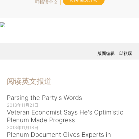
可畅读全文
版面编辑：邱祺璞
阅读英文报道
Parsing the Party's Words
2013年11月21日
Veteran Economist Says He's Optimistic
Plenum Made Progress
2013年11月18日
Plenum Document Gives Experts in