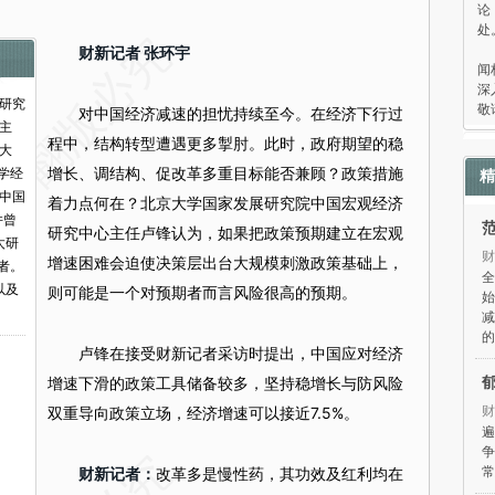
论
处
“
财新记者 张环宇
闻
深
研究
敬
对中国经济减速的担忧持续至今。在经济下行过
主
程中，结构转型遭遇更多掣肘。此时，政府期望的稳
大
增长、调结构、促改革多重目标能否兼顾？政策措施
大学经
精
中国
着力点何在？北京大学国家发展研究院中国宏观经济
并曾
研究中心主任卢锋认为，如果把政策预期建立在宏观
太研
财
增速困难会迫使决策层出台大规模刺激政策基础上，
者。
全
以及
则可能是一个对预期者而言风险很高的预期。
始
减
的
卢锋在接受财新记者采访时提出，中国应对经济
增速下滑的政策工具储备较多，坚持稳增长与防风险
财
双重导向政策立场，经济增速可以接近7.5%。
遍
争
常
财新记者：
改革多是慢性药，其功效及红利均在