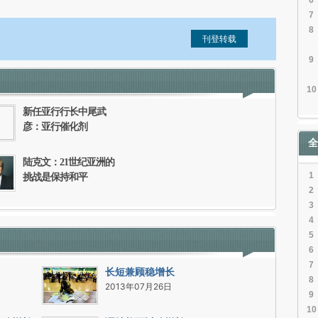
6
7
8
9
信息。经确认即可刊登转载。
10
新任亚行行长中尾武
彦：亚行催化剂
全
陆克文：21世纪亚洲的
1
挑战是保持和平
2
3
4
5
6
7
长短兼顾稳增长
8
2013年07月26日
9
10