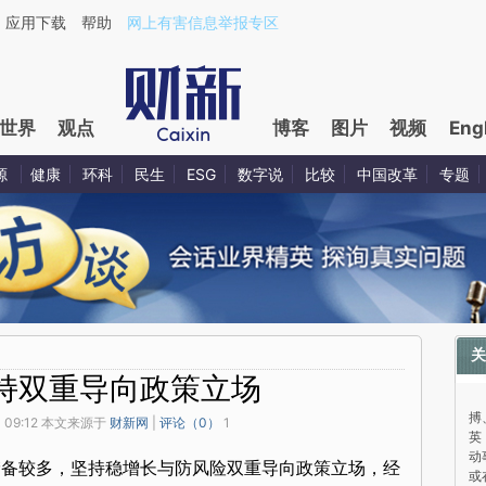
应用下载
帮助
网上有害信息举报专区
世界
观点
博客
图片
视频
Eng
源
健康
环科
民生
ESG
数字说
比较
中国改革
专题
关
持双重导向政策立场
与
搏
 09:12 本文来源于
财新网
|
评论（
0
）
1
英
动
储备较多，坚持稳增长与防风险双重导向政策立场，经
或