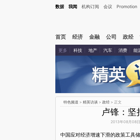
数据
我闻
机构订阅
会议
Promotion
首页
经济
金融
公司
政经
更多
科技
地产
汽车
消费
能
特色频道
>
精英访谈
>
政经
> 正文
卢锋：坚
2013年08月08日
中国应对经济增速下滑的政策工具