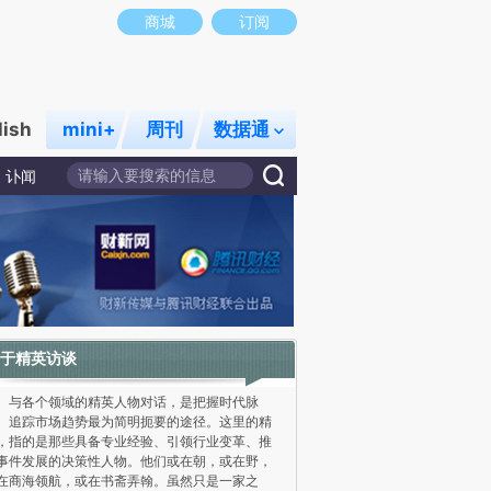
商城
订阅
lish
mini+
周刊
数据通
讣闻
于精英访谈
各个领域的精英人物对话，是把握时代脉
、追踪市场趋势最为简明扼要的途径。这里的精
，指的是那些具备专业经验、引领行业变革、推
事件发展的决策性人物。他们或在朝，或在野，
在商海领航，或在书斋弄翰。虽然只是一家之