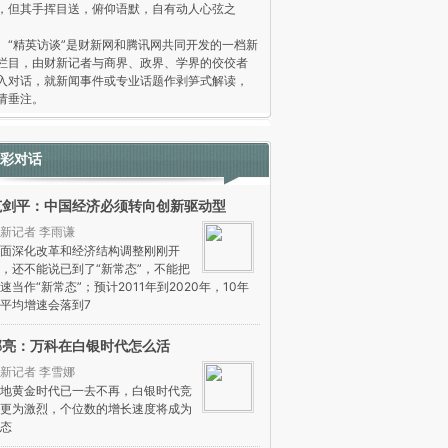
，但其手挥目送，俯仰语默，自有动人心弦之
。
精英访谈”是财新网和腾讯网共同开发的一档新
栏目，由财新记者与商界、政界、学界的佼佼者
入对话，就新闻事件或专业话题作剥笋式解读，
请垂注。
彩对话
范剑平：中国经济必须转向创新驱动型
新记者 李雨谦
面深化改革和经济结构调整刚刚开
，还不能说已到了“新常态”，不能把
速当作“新常态”；预计2011年到2020年，10年
平均增速会落到7
郁亮：万科在白银时代怎么活
新记者 李雪娜
地黄金时代已一去不再，白银时代竞
更为激烈，个位数的增长速度将成为
态