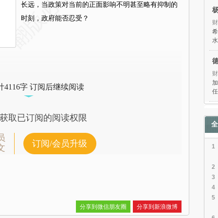
长远，当政策对当前的正面影响不明甚至略有抑制的
时刻，政府能否忍受？
财
希
水
财
加
4116字 订阅后继续阅读
任
获取已订阅的阅读权限
全
员
订阅/会员升级
文
1
2
3
4
5
分享到微信朋友圈
分享到新浪微博