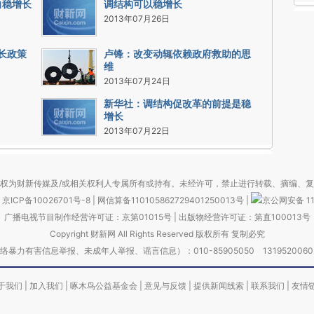
向稳增长
调结构可以稳增长
2013年07月26日
长政策
卢锋：改变动辄依赖政府救助的思
维
2013年07月24日
新华社：调结构促改革的前提是稳
增长
2013年07月22日
权为财新传媒及/或相关权利人专属所有或持有。未经许可，禁止进行转载、摘编、
京ICP备10026701号-8
|
网信算备110105862729401250013号
|
京公网安备 11
广播电视节目制作经营许可证：京第01015号
|
出版物经营许可证：第直100013号
Copyright 财新网 All Rights Reserved 版权所有 复制必究
害信息举报、未成年人举报、谣言信息）：010-85905050 13195200605 举报邮
于我们
|
加入我们
|
啄木鸟公益基金会
|
意见与反馈
|
提供新闻线索
|
联系我们
|
友情