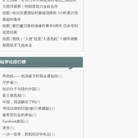
罗兰贝格：全球汽车市场逐渐区域化已成趋势
大西洋观察｜特朗普助力金砖合作
组图 | 哈尔滨遭遇短时极端强降雨 3小时累计雨
量超80毫米
组图 | 黎巴嫩贝鲁特港爆炸事件6周年 仍未等到
追责结果
组图 | 视线｜“入侵”还是“人道危机”？难民潮撕
裂西班牙飞地休达
站评论排行榜
再危机——泡沫破灭时我会通知你
(1)
守护者
(1)
知识分子与现代中国
(1)
富士康真相
(1)
中国，我误解你了吗
(1)
寻找法律的印迹(修订•典藏版)
(1)
服务型社会的来临
(2)
Facebook效应
(1)
迷失
(1)
一沙一世界：郭凯经济学札记
(1)