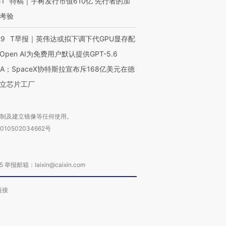
51
特稿｜宇树发行市值610亿 先行者的加
考验
29
T早报｜英伟达或拟下调下代GPU显存配
Open AI为免费用户默认提供GPT-5.6
NA；SpaceX协特斯拉宣布斥168亿美元在德
立芯片工厂
复制及建立镜像等任何使用。
010502034662号
箱：laixin@caixin.com
链接