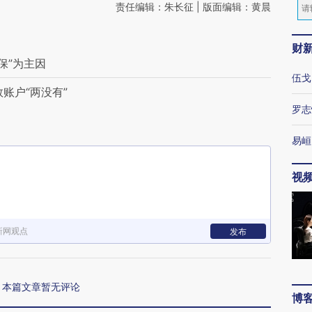
责任编辑：朱长征 | 版面编辑：黄晨
财
保”为主因
伍戈
账户“两没有”
罗志
易峘
视
新网观点
发布
本篇文章暂无评论
博