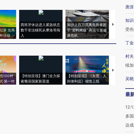
唐涯
知识
西班牙休达进入紧急状态
加沙上百万流离失所者困
视线｜HYR
受伤
纪录 当局
数千非法移民从摩洛哥闯
于“塑料烤箱” 高温引发健
术：是什么
外活动
入
康危机
心“花钱找虐
丁金
村夫
续加
【推广】走
找100种
【特别呈现】澳门全力探
【特别呈现】《东莞，人
会，让数智科
吴晓
式·第一对
索葡语国家新渠道
间便利店》倾情上线
业
最
12:1
多国
达成