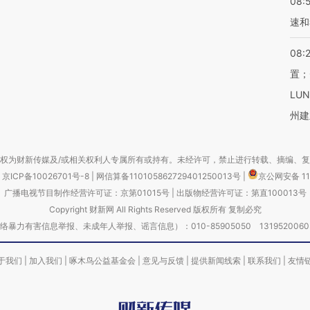
08:
速和
08:
置；
LU
州建
权为财新传媒及/或相关权利人专属所有或持有。未经许可，禁止进行转载、摘编、
京ICP备10026701号-8
|
网信算备110105862729401250013号
|
京公网安备 11
广播电视节目制作经营许可证：京第01015号
|
出版物经营许可证：第直100013号
Copyright 财新网 All Rights Reserved 版权所有 复制必究
害信息举报、未成年人举报、谣言信息）：010-85905050 13195200605 举报邮
于我们
|
加入我们
|
啄木鸟公益基金会
|
意见与反馈
|
提供新闻线索
|
联系我们
|
友情