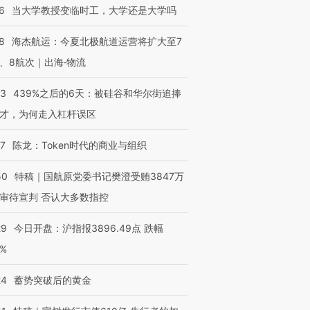
6
当大学教授变临时工，大学还是大学吗
8
海杰航运：今夏北极航道运营将扩大至7
、8航次｜出海·物流
53
439%之后的6天：被硅谷和华尔街追捧
才，为何走入杠杆误区
07
陈龙：Token时代的商业与组织
50
特稿｜国航原党委书记樊澄受贿3847万
审待宣判 否认大多数指控
29
今日开盘：沪指报3896.49点 跌幅
0%
24
蓄势突破后的黄金