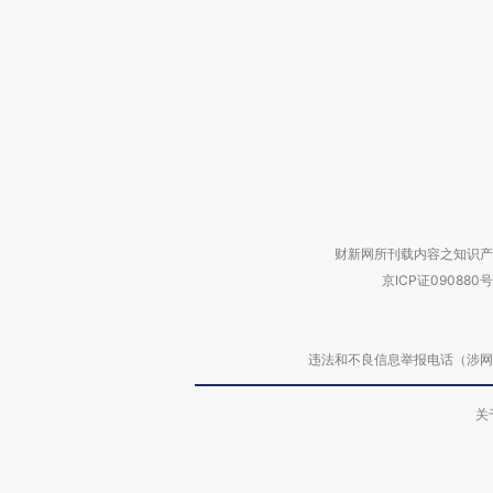
财新网所刊载内容之知识产
京ICP证090880号
违法和不良信息举报电话（涉网络暴力有
关