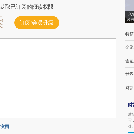
获取已订阅的阅读权限
“入
员
民潮
订阅/会员升级
文
特稿
金融
金融
世界
财新
财
财
写
与突围
引