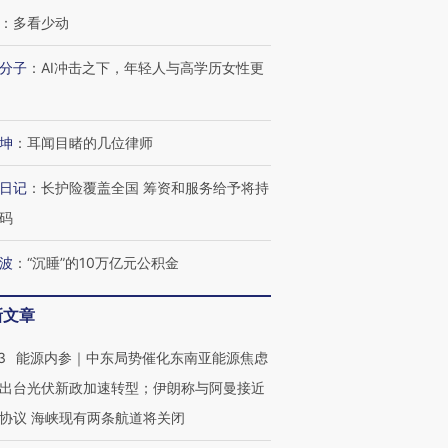
：
多看少动
分子
：
AI冲击之下，年轻人与高学历女性更
OX的吸金
马航飞行员跨国走私7万
视线｜被称为“蟑螂”的印
让中产们甘
粒摇头丸 尿检体内含3种
度Z世代 用街头抗争将教
秘鲁纳斯
”？
毒品
育部长拱下台
13人遇难
坤
：
耳闻目睹的几位律师
日记
：
长护险覆盖全国 筹资和服务给予将持
码
进第四届链博
【商旅对话】华住集团
技“链”接产
【特别呈现】寻找100种
CFO：不靠规模取胜，华
【特别呈
波
：
“沉睡”的10万亿元公积金
有意思的生活方式·第三对
住三大增长引擎是什么？
有意思的
新文章
3
能源内参｜中东局势催化东南亚能源焦虑
出台光伏新政加速转型；伊朗称与阿曼接近
协议 海峡现有两条航道将关闭