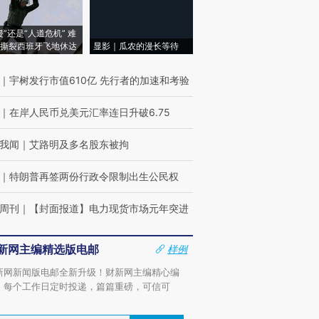
侵”还是“人道危机” 难
撕裂西班牙飞地休达
显影｜瓜农的漫长等待
｜
宇树发行市值610亿 先行者的加速和考验
｜
在岸人民币兑美元汇率连日升破6.75
我闻
｜
艾路明及多名股东被拘
｜
特朗普再签两份行政令限制出生公民权
周刊
｜
【封面报道】电力现货市场元年突进
新网主编精选版电邮
样例
新网新闻版电邮全新升级！财新网主编精心编
，每个工作日定时投递，篇篇重磅，可信可
。