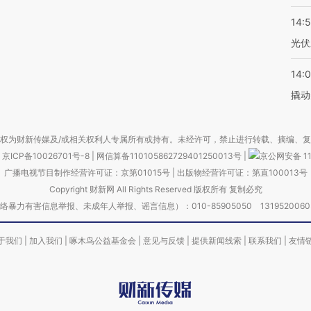
14:
光伏
14:
撬动
权为财新传媒及/或相关权利人专属所有或持有。未经许可，禁止进行转载、摘编、
京ICP备10026701号-8
|
网信算备110105862729401250013号
|
京公网安备 11
广播电视节目制作经营许可证：京第01015号
|
出版物经营许可证：第直100013号
Copyright 财新网 All Rights Reserved 版权所有 复制必究
害信息举报、未成年人举报、谣言信息）：010-85905050 13195200605 举报邮
于我们
|
加入我们
|
啄木鸟公益基金会
|
意见与反馈
|
提供新闻线索
|
联系我们
|
友情