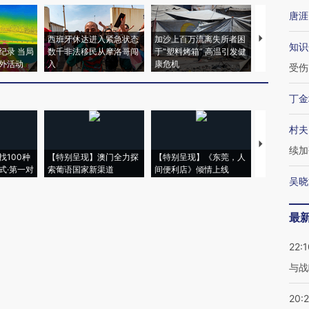
唐涯
西班牙休达进入紧急状态
加沙上百万流离失所者困
视线｜HYR
知识
纪录 当局
数千非法移民从摩洛哥闯
于“塑料烤箱” 高温引发健
术：是什么
外活动
入
康危机
心“花钱找虐
受伤
丁金
村夫
【推广】走
续加
找100种
【特别呈现】澳门全力探
【特别呈现】《东莞，人
会，让数智科
式·第一对
索葡语国家新渠道
间便利店》倾情上线
业
吴晓
最
22:1
与战
20: