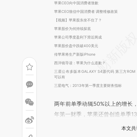
苹果CEO向中国消费者致歉
苹果CEO致信中国消费者 调整维修政策
【视频】苹果股东坐不住了？
苹果股价为何持续探底
苹果公司季度盈利下滑近两成
苹果股价盘中跌破400美元
传苹果将生产新版iPhone
西洋镜导读：苹果为什么道歉？
三星公布多版本GALAXY S4源代码 第三方ROM
可以有
三星电气：2013年第一季度主要财务指标
两年前单季动辄50%以上的增长，
年第一财季，苹果还曾创造单季1
本文共