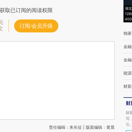
湖北
获取已订阅的阅读权限
12
40
员
订阅/会员升级
文
独家
金融
金融
能源
财新
财
财
写
引
责任编辑：朱长征 | 版面编辑：黄晨