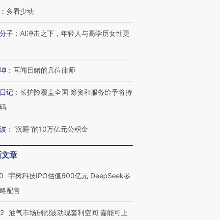
：
多看少动
OX的吸金
马航飞行员跨国走私7万
视线｜被称为“蟑螂”的印
分子
：
AI冲击之下，年轻人与高学历女性更
让中产们甘
粒摇头丸 尿检体内含3种
度Z世代 用街头抗争将教
秘鲁纳斯
”？
毒品
育部长拱下台
13人遇难
坤
：
耳闻目睹的几位律师
日记
：
长护险覆盖全国 筹资和服务给予将持
进第四届链博
【商旅对话】华住集团
码
技“链”接产
【特别呈现】寻找100种
CFO：不靠规模取胜，华
【特别呈
有意思的生活方式·第三对
住三大增长引擎是什么？
有意思的
波
：
“沉睡”的10万亿元公积金
新文章
0
宇树科技IPO估值600亿元 DeepSeek参
略配售
22
油气市场剧烈波动现套利空间 嘉能可上