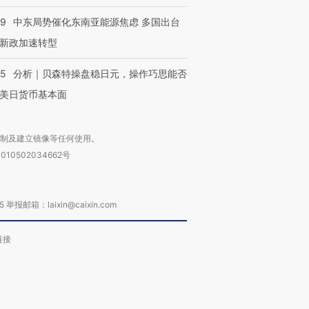
59
中东局势催化东南亚能源焦虑 多国出台
新政加速转型
05
分析｜贝森特操盘稳日元，操作巧思能否
美日货币基本面
复制及建立镜像等任何使用。
010502034662号
箱：laixin@caixin.com
链接