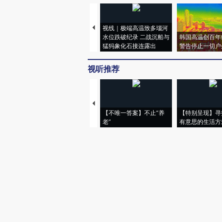
视线｜极端高温致多瑙河
水位跌破纪录 二战沉船与
韩国高温创百年
猛犸象化石接连露出
警告停止一切户
视听推荐
【不唯一答案】不止“养
【特别呈现】寻
老”
有意思的生活方