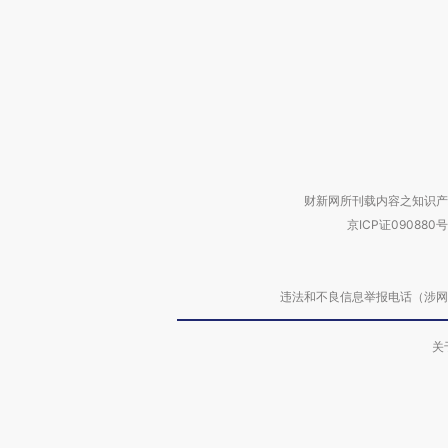
财新网所刊载内容之知识产
京ICP证090880号
违法和不良信息举报电话（涉网络暴力有
关