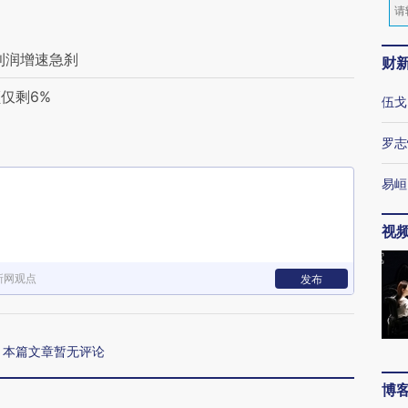
利润增速急刹
财
额仅剩6%
伍戈
罗志
易峘
视
新网观点
发布
本篇文章暂无评论
博