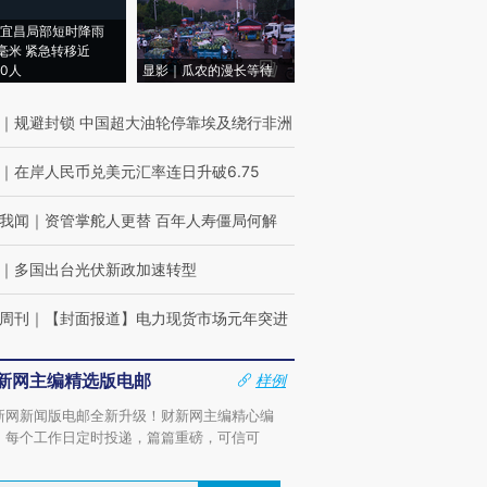
宜昌局部短时降雨
8毫米 紧急转移近
00人
显影｜瓜农的漫长等待
｜
规避封锁 中国超大油轮停靠埃及绕行非洲
｜
在岸人民币兑美元汇率连日升破6.75
我闻
｜
资管掌舵人更替 百年人寿僵局何解
｜
多国出台光伏新政加速转型
周刊
｜
【封面报道】电力现货市场元年突进
新网主编精选版电邮
样例
新网新闻版电邮全新升级！财新网主编精心编
，每个工作日定时投递，篇篇重磅，可信可
。