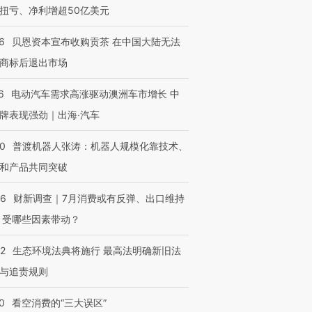
扭亏、净利增超50亿美元
6
贝恩资本宣布收购贡茶 在中国大陆无法
商标后退出市场
6
电动汽车需求高涨驱动澳洲车市增长 中
牌表现强劲｜出海·汽车
00
普渡机器人张涛：机器人规模化靠技术、
和产品共同突破
56
财新调查｜7月消费或有反弹、出口维持
 受哪些因素带动？
42
生态环境法典将施行 最高法明确新旧法
与追责规则
0
看空消费的“三大误区”