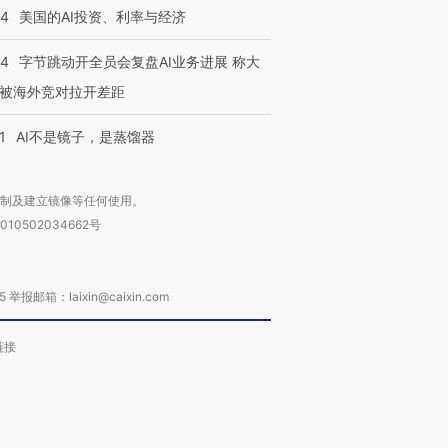
44
美国的AI投资、利率与经济
44
字节跳动开全员会复盘AI业务进展 称大
被海外竞对拉开差距
1
AI不是镜子，是蒸馏器
复制及建立镜像等任何使用。
010502034662号
箱：laixin@caixin.com
链接