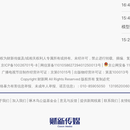
16:
15:
模型
15:2
权为财新传媒及/或相关权利人专属所有或持有。未经许可，禁止进行转载、摘编、
京ICP备10026701号-8
|
网信算备110105862729401250013号
|
京公网安备 11
广播电视节目制作经营许可证：京第01015号
|
出版物经营许可证：第直100013号
Copyright 财新网 All Rights Reserved 版权所有 复制必究
害信息举报、未成年人举报、谣言信息）：010-85905050 13195200605 举报邮
于我们
|
加入我们
|
啄木鸟公益基金会
|
意见与反馈
|
提供新闻线索
|
联系我们
|
友情