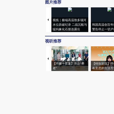
图片推荐
视线｜极端高温致多瑙河
水位跌破纪录 二战沉船与
韩国高温创百年
猛犸象化石接连露出
警告停止一切户
视听推荐
【不唯一答案】不止“养
【特别呈现】寻
老”
有意思的生活方