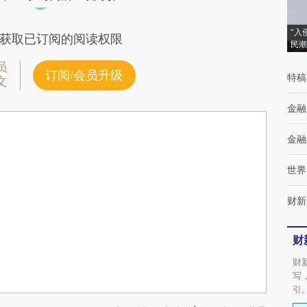
“入
获取已订阅的阅读权限
民潮
员
订阅/会员升级
特稿
文
金融
金融
世界
财新
财
财
写
引