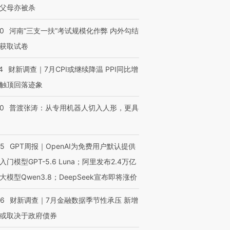
父母亦被杀
40
河南“三支一扶”考试规模化作弊 内外勾结
获取试卷
4
财新调查｜7月CPI或继续降温 PPI同比增
触顶回落迹象
00
普渡张涛：从专用机器人切入人形，更具
55
GPT周报｜OpenAI为免费用户默认提供
入门模型GPT-5.6 Luna；阿里发布2.4万亿
大模型Qwen3.8；DeepSeek宣布即将涨价
46
财新调查｜7月金融数据季节性承压 新增
或取决于政府债券