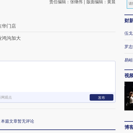
责任编辑：张继伟 | 版面编辑：黄晨
财
在华门店
伍戈
业鸿沟加大
罗志
易峘
视
新网观点
发布
本篇文章暂无评论
博