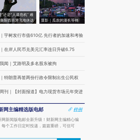
侵”还是“人道危机” 难
撕裂西班牙飞地休达
显影｜瓜农的漫长等待
｜
宇树发行市值610亿 先行者的加速和考验
｜
在岸人民币兑美元汇率连日升破6.75
我闻
｜
艾路明及多名股东被拘
｜
特朗普再签两份行政令限制出生公民权
周刊
｜
【封面报道】电力现货市场元年突进
新网主编精选版电邮
样例
新网新闻版电邮全新升级！财新网主编精心编
，每个工作日定时投递，篇篇重磅，可信可
。