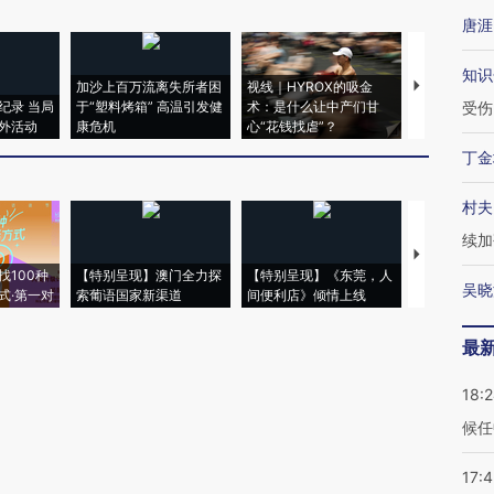
唐涯
知识
加沙上百万流离失所者困
视线｜HYROX的吸金
马航飞行员
纪录 当局
于“塑料烤箱” 高温引发健
术：是什么让中产们甘
粒摇头丸 尿
受伤
外活动
康危机
心“花钱找虐”？
毒品
丁金
村夫
续加
【推广】走
找100种
【特别呈现】澳门全力探
【特别呈现】《东莞，人
会，让数智科
吴晓
式·第一对
索葡语国家新渠道
间便利店》倾情上线
业
最
18:
候任
17: