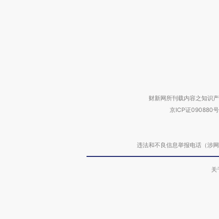
财新网所刊载内容之知识产
京ICP证090880号
违法和不良信息举报电话（涉网络暴力有
关