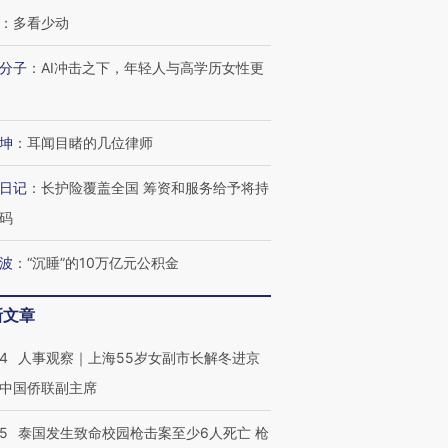
：
多看少动
分子
：
AI冲击之下，年轻人与高学历女性更
跨国走私7万
视线｜被称为“蟑螂”的印
视线｜“入侵”还是“人道危
检体内含3种
度Z世代 用街头抗争将教
机”？难民潮撕裂西班牙
秘鲁纳斯
育部长拱下台
飞地休达
13人遇难
坤
：
耳闻目睹的几位律师
日记
：
长护险覆盖全国 筹资和服务给予将持
码
进第四届链博
【商旅对话】华住集团
技“链”接产
【特别呈现】寻找100种
CFO：不靠规模取胜，华
【特别呈
波
：
“沉睡”的10万亿元公积金
有意思的生活方式·第三对
住三大增长引擎是什么？
有意思的
新文章
24
人事观察｜上海55岁女副市长解冬进京
中国侨联副主席
45
泰国发生致命校园枪击案至少6人死亡 枪