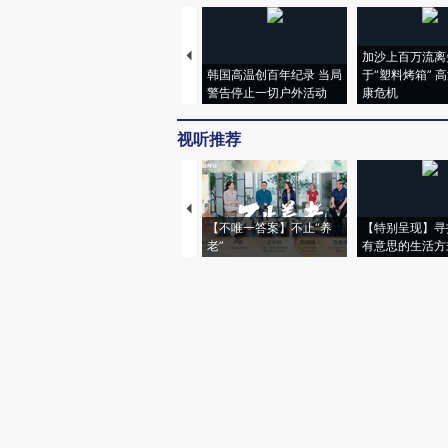
加沙上百万流离
韩国高温创百年纪录 当局
于“塑料烤箱” 
警告停止一切户外活动
康危机
视听推荐
【不唯一答案】不止“养
【特别呈现】寻
老”
有意思的生活方