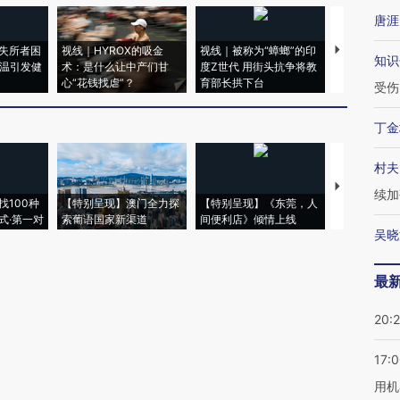
唐涯
失所者困
视线｜HYROX的吸金
视线｜被称为“蟑螂”的印
视线｜“入侵
知识
高温引发健
术：是什么让中产们甘
度Z世代 用街头抗争将教
机”？难民潮
心“花钱找虐”？
育部长拱下台
飞地休达
受伤
丁金
村夫
【推广】走
续加
找100种
【特别呈现】澳门全力探
【特别呈现】《东莞，人
会，让数智科
式·第一对
索葡语国家新渠道
间便利店》倾情上线
业
吴晓
最
20:
17:
用机