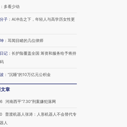
：
多看少动
”还是“人道危
湖北宜昌局部短时降雨
哈尔滨遭遇短时极端强降
分子
：
AI冲击之下，年轻人与高学历女性更
撕裂西班牙
128毫米 紧急转移近
雨 3小时累计雨量超80毫
秘鲁纳斯
4000人
米
13人遇难
坤
：
耳闻目睹的几位律师
日记
：
长护险覆盖全国 筹资和服务给予将持
进第四届链博
【商旅对话】华住集团
码
技“链”接产
【特别呈现】寻找100种
CFO：不靠规模取胜，华
【特别呈
有意思的生活方式·第三对
住三大增长引擎是什么？
有意思的
波
：
“沉睡”的10万亿元公积金
新文章
26
河南西平“7.30”刑案嫌犯落网
00
普渡机器人张涛：人形机器人不会替代专
器人