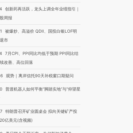
4
创新药再活跃，龙头上调全年业绩指引｜
股周报
1
被爆炒、高溢价 QDII、国投白银LOF明
退市
4
7月CPI、PPI同比均低于预期 PPI同比结
续改善、高位回落
46
观势｜离岸信托90天补税窗口期疑问
00
普渡机器人如何平衡“脚踏实地”与“仰望星
？
57
特朗普召开矿业圆桌会 拟向关键矿产投
20亿美元(含视频)