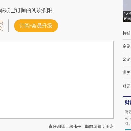
获取已订阅的阅读权限
“入
民潮
员
订阅/会员升级
文
特稿
金融
金融
世界
财新
财
财
写
引
责任编辑：康伟平 | 版面编辑：王永