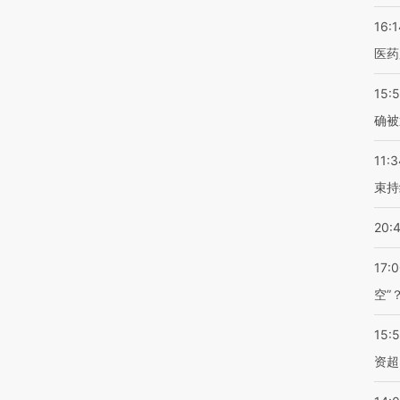
16:1
医药
15:5
确被
11:3
束持
20:
17:
空”
15:
资超