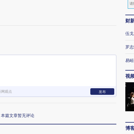
财
伍戈
罗志
易峘
视
新网观点
发布
本篇文章暂无评论
博