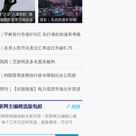
侵”还是“人道危机” 难
撕裂西班牙飞地休达
显影｜瓜农的漫长等待
｜
宇树发行市值610亿 先行者的加速和考验
｜
在岸人民币兑美元汇率连日升破6.75
我闻
｜
艾路明及多名股东被拘
｜
特朗普再签两份行政令限制出生公民权
周刊
｜
【封面报道】电力现货市场元年突进
新网主编精选版电邮
样例
新网新闻版电邮全新升级！财新网主编精心编
，每个工作日定时投递，篇篇重磅，可信可
。