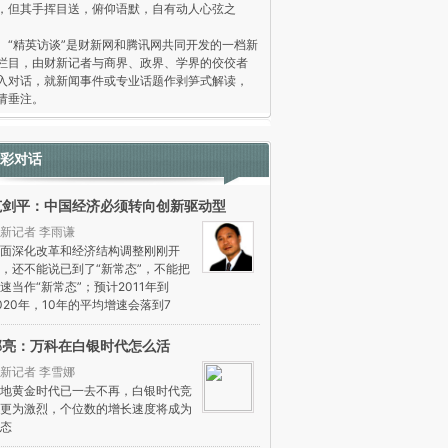
，但其手挥目送，俯仰语默，自有动人心弦之
。
精英访谈”是财新网和腾讯网共同开发的一档新
栏目，由财新记者与商界、政界、学界的佼佼者
入对话，就新闻事件或专业话题作剥笋式解读，
请垂注。
彩对话
范剑平：中国经济必须转向创新驱动型
新记者 李雨谦
面深化改革和经济结构调整刚刚开
，还不能说已到了“新常态”，不能把
速当作“新常态”；预计2011年到
020年，10年的平均增速会落到7
郁亮：万科在白银时代怎么活
新记者 李雪娜
地黄金时代已一去不再，白银时代竞
更为激烈，个位数的增长速度将成为
态