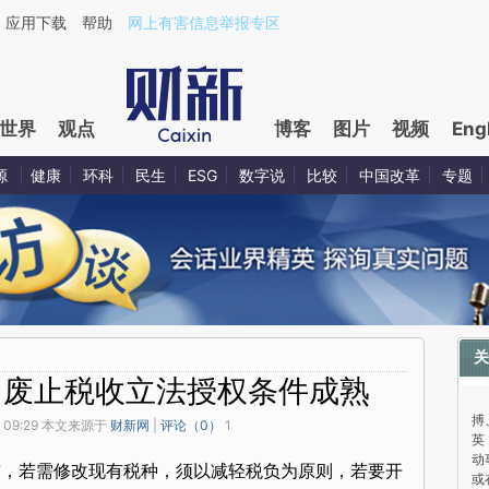
应用下载
帮助
网上有害信息举报专区
世界
观点
博客
图片
视频
Eng
源
健康
环科
民生
ESG
数字说
比较
中国改革
专题
关
：废止税收立法授权条件成熟
与
搏
 09:29 本文来源于
财新网
|
评论（
0
）
1
英
动
前，若需修改现有税种，须以减轻税负为原则，若要开
或