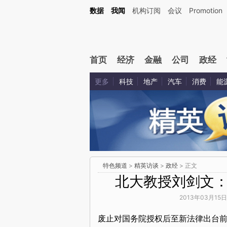
数据
我闻
机构订阅
会议
Promotion
首页
经济
金融
公司
政经
更多
科技
地产
汽车
消费
能
特色频道
>
精英访谈
>
政经
> 正文
北大教授刘剑文
2013年03月15日
废止对国务院授权后至新法律出台