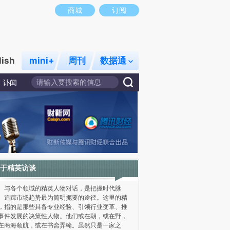
商城
订阅
lish
mini+
周刊
数据通
讣闻
于精英访谈
各个领域的精英人物对话，是把握时代脉
、追踪市场趋势最为简明扼要的途径。这里的精
，指的是那些具备专业经验、引领行业变革、推
事件发展的决策性人物。他们或在朝，或在野，
在商海领航，或在书斋弄翰。虽然只是一家之