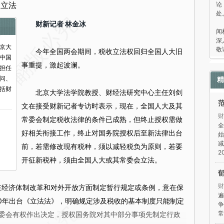
论
会立法
处
“
财新记者 林金冰
闻
深
京大
敬
今年全国两会期间，税收立法权回归全国人大旧
中国
事重提，激起波澜。
担任
问、
精
括财
北京大学法学院教授、财经法研究中心主任刘剑
文在接受财新记者专访时表示，现在，全国人大及其
财
常委会制定税收法律的条件已成熟，但终止授权需做
全
好相关衔接工作，终止对国务院授权后至新法律出台
始
减
前，若需修改现有税种，须以减轻税负为原则，若要
2
开征新税种，须由全国人大或其常委会立法。
财
经济体制改革和对外开放方面制定暂行规定或条例，意在保
遍
00年出台《立法法》，明确规定涉及税收的基本制度只能制定
争
常
委会有权作出决定，授权国务院对其中部分事项先制定行政