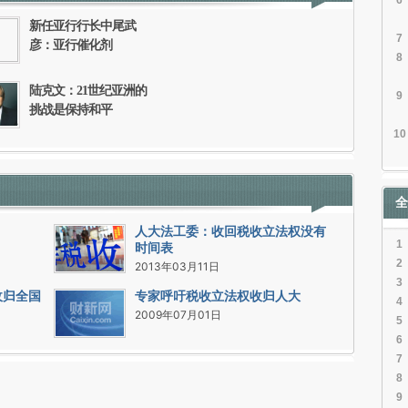
6
新任亚行行长中尾武
7
彦：亚行催化剂
8
陆克文：21世纪亚洲的
9
挑战是保持和平
10
全
人大法工委：收回税收立法权没有
1
时间表
2
2013年03月11日
3
收归全国
专家呼吁税收立法权收归人大
4
2009年07月01日
5
6
7
8
9