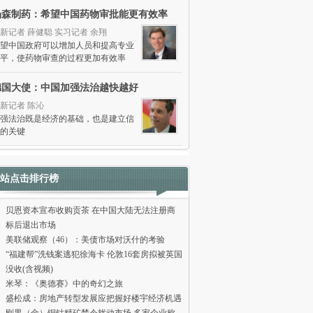
杨森制药：希望中国药物审批能更有效率
新记者 薛健聪 实习记者 余翔
望中国政府可以增加人员和提高专业
平，使药物审查的过程更加有效率
德国大使：中国加强法治越快越好
新记者 陈沁
强法治既是经济的基础，也是建立信
的关键
站点击排行榜
贝恩资本宣布收购贡茶 在中国大陆无法注册商
标后退出市场
美联储观察（46）：美债市场对沃什的考验
“福建帮”洗钱案逃犯徐海卡 伦敦16套房拟被英国
没收(含视频)
米琴：《奥德赛》中的奇幻之旅
盛松成：房地产转型发展应把握好楼宇经济机遇