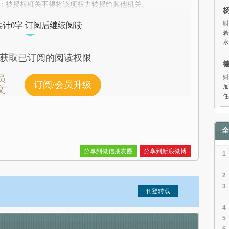
；被授权机关不得将该项权力转授给其他机关。
财
共计0字 订阅后继续阅读
希
水
获取已订阅的阅读权限
财
员
订阅/会员升级
加
文
任
全
分享到微信朋友圈
分享到新浪微博
1
2
3
4
5
信息。经确认即可刊登转载。