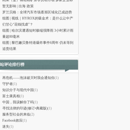
刚果（金）铜钴精矿禁令扰动市场 多家企业称
暂无影响 | 出海·政策
罗兰贝格：全球汽车市场逐渐区域化已成趋势
组图 | 视线｜HYROX的吸金术：是什么让中产
们甘心“花钱找虐”？
组图 | 哈尔滨遭遇短时极端强降雨 3小时累计雨
量超80毫米
组图 | 黎巴嫩贝鲁特港爆炸事件6周年 仍未等到
追责结果
站评论排行榜
再危机——泡沫破灭时我会通知你
(1)
守护者
(1)
知识分子与现代中国
(1)
富士康真相
(1)
中国，我误解你了吗
(1)
寻找法律的印迹(修订•典藏版)
(1)
服务型社会的来临
(2)
Facebook效应
(1)
迷失
(1)