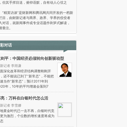
，但其手挥目送，俯仰语默，自有动人心弦之
。
精英访谈”是财新网和腾讯网共同开发的一档新
栏目，由财新记者与商界、政界、学界的佼佼者
入对话，就新闻事件或专业话题作剥笋式解读，
请垂注。
彩对话
范剑平：中国经济必须转向创新驱动型
新记者 李雨谦
面深化改革和经济结构调整刚刚开
，还不能说已到了“新常态”，不能把
速当作“新常态”；预计2011年到
020年，10年的平均增速会落到7
郁亮：万科在白银时代怎么活
新记者 李雪娜
地黄金时代已一去不再，白银时代竞
更为激烈，个位数的增长速度将成为
态