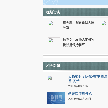
往期访谈
如需刊登转载请点击右侧按钮，提交相关
崔天凯：探索新型大国
关系
陆克文：21世纪亚洲的
挑战是保持和平
相关新闻
人物剪影：比尔·盖茨 周星
普·瓦兰
2013年03月04日
慈善医疗靠什么
2013年03月01日