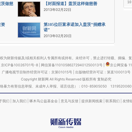
10
盖茨做慈
【封面报道】盖茨这样做慈善
2013年02月22日
投资
第105位巨富承诺加入盖茨“捐赠承
诺”
2013年02月20日
权为财新传媒及/或相关权利人专属所有或持有。未经许可，禁止进行转载、摘编、
京ICP备10026701号-8
|
网信算备110105862729401250013号
|
京公网安备 11
广播电视节目制作经营许可证：京第01015号
|
出版物经营许可证：第直100013号
Copyright 财新网 All Rights Reserved 版权所有 复制必究
害信息举报、未成年人举报、谣言信息）：010-85905050 13195200605 举报邮
于我们
|
加入我们
|
啄木鸟公益基金会
|
意见与反馈
|
提供新闻线索
|
联系我们
|
友情