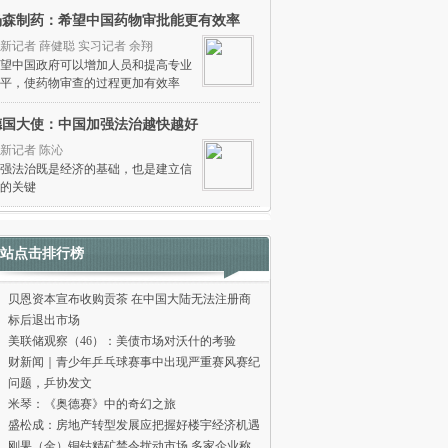
杨森制药：希望中国药物审批能更有效率
新记者 薛健聪 实习记者 余翔
望中国政府可以增加人员和提高专业
平，使药物审查的过程更加有效率
德国大使：中国加强法治越快越好
新记者 陈沁
强法治既是经济的基础，也是建立信
的关键
站点击排行榜
贝恩资本宣布收购贡茶 在中国大陆无法注册商
标后退出市场
美联储观察（46）：美债市场对沃什的考验
财新闻｜青少年乒乓球赛事中出现严重赛风赛纪
问题，乒协发文
米琴：《奥德赛》中的奇幻之旅
盛松成：房地产转型发展应把握好楼宇经济机遇
刚果（金）铜钴精矿禁令扰动市场 多家企业称