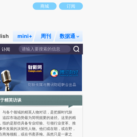
商城
订阅
lish
mini+
周刊
数据通
讣闻
于精英访谈
各个领域的精英人物对话，是把握时代脉
、追踪市场趋势最为简明扼要的途径。这里的精
，指的是那些具备专业经验、引领行业变革、推
事件发展的决策性人物。他们或在朝，或在野，
在商海领航，或在书斋弄翰。虽然只是一家之