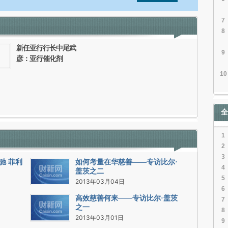
7
信息。经确认即可刊登转载。
8
新任亚行行长中尾武
9
彦：亚行催化剂
10
全
1
2
3
驰 菲利
如何考量在华慈善——专访比尔·
4
盖茨之二
5
2013年03月04日
6
高效慈善何来——专访比尔·盖茨
7
之一
8
2013年03月01日
9