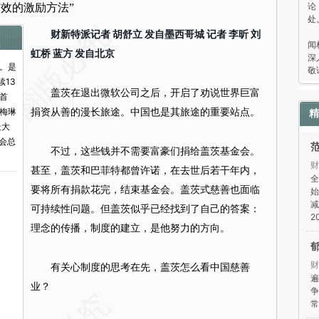
论
效的激励方法”
处
“
财新特派记者 胡舒立 发自墨西哥城 记者 李昕 刘
闻
虹桥 蓝方 发自北京
深
。是
敬
续13
盖茨在退出微软公司之后，开启了劝说世界巨富
首
捐资从善的漫长旅途。中国也是其旅途的重要站点。
梅琳
精
最大
金会总
不过，这些钱并不需要富豪们捐给盖茨基金会。
财
甚至，盖茨和巴菲特都曾许诺，在去世后若干年内，
全
要将所有捐款花完，结束基金会。盖茨式慈善也面临
始
减
可持续性问题。但盖茨似乎已经找到了自己的答案：
2
理念的传播，制度的建立，是他努力的方向。
财
有关心制度的思考在先，盖茨怎么看中国慈善
遍
业？
争
常