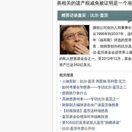
善相关的遗产税减免被证明是一个有
精英访谈嘉宾：比尔·盖茨
微软公司创办人和董事长
从1995年到2007年，连
年《福布斯》评选的世界
富，他捐资创办的比尔及
达·盖茨基金会是世界上
的私人慈善基金会之一。至2012年12月，基
资产已达362亿美元。
相关报道
人物剪影：比尔·盖茨 周星驰 菲利普·瓦兰
如何考量在华慈善——专访比尔·盖茨之二
慈善医疗靠什么
高效慈善何来——专访比尔·盖茨之一
财新副主编张进在央广谈盖茨做慈善
【封面报道】盖茨这样做慈善
盖茨基金会增加对华战略投资
第105位巨富承诺加入盖茨“捐赠承诺”
比尔·盖茨年度公开信