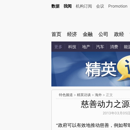
数据
我闻
机构订阅
会议
Promotion
首页
经济
金融
公司
政经
更多
科技
地产
汽车
消费
能
特色频道
>
精英访谈
>
海外
> 正文
慈善动力之源
2013年03月05日
“政府可以有效地推动慈善，例如帮