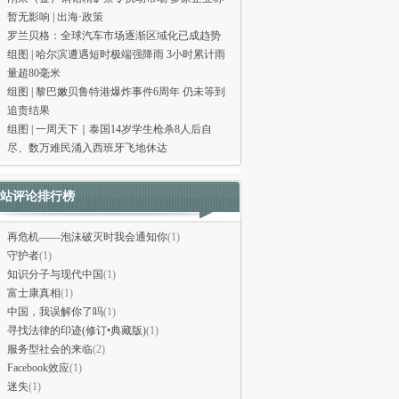
暂无影响 | 出海·政策
罗兰贝格：全球汽车市场逐渐区域化已成趋势
组图 | 哈尔滨遭遇短时极端强降雨 3小时累计雨
量超80毫米
组图 | 黎巴嫩贝鲁特港爆炸事件6周年 仍未等到
追责结果
组图 | 一周天下｜泰国14岁学生枪杀8人后自
尽、数万难民涌入西班牙飞地休达
站评论排行榜
再危机——泡沫破灭时我会通知你
(1)
守护者
(1)
知识分子与现代中国
(1)
富士康真相
(1)
中国，我误解你了吗
(1)
寻找法律的印迹(修订•典藏版)
(1)
服务型社会的来临
(2)
Facebook效应
(1)
迷失
(1)