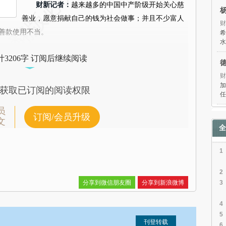
财新记者：
越来越多的中国中产阶级开始关心慈
善业，愿意捐献自己的钱为社会做事；并且不少富人
财
善款使用不当。
希
水
3206字 订阅后继续阅读
财
加
获取已订阅的阅读权限
任
员
订阅/会员升级
文
全
1
2
分享到微信朋友圈
分享到新浪微博
3
4
5
6