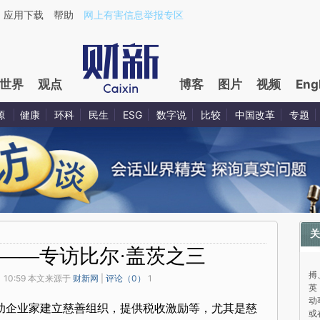
应用下载
帮助
网上有害信息举报专区
世界
观点
博客
图片
视频
Eng
源
健康
环科
民生
ESG
数字说
比较
中国改革
专题
关
——专访比尔·盖茨之三
与
搏
 10:59 本文来源于
财新网
|
评论（
0
）
1
英
动
助企业家建立慈善组织，提供税收激励等，尤其是慈
或