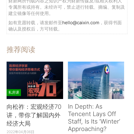
财新网所刊载内容之知识产权为财新传媒及/或相关权利人
专属所有或持有。未经许可，禁止进行转载、摘编、复制及
建立镜像等任何使用。
如有意愿转载，请发邮件至
hello@caixin.com
，获得书面
确认及授权后，方可转载。
推荐阅读
私房课
In Depth: As
向松祚：宏观经济70
Tencent Lays Off
讲，带你了解国内外
Staff, Is Its ‘Winter’
经济大局
Approaching?
2022年04月06日