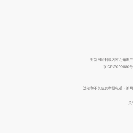
财新网所刊载内容之知识产
京ICP证090880号
违法和不良信息举报电话（涉网络暴力有
关