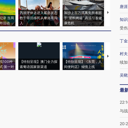
唐涯
西班牙休达进入紧急状态
加沙上百万流离失所者困
视线｜HYR
纪录 当局
数千非法移民从摩洛哥闯
于“塑料烤箱” 高温引发健
术：是什么
知识
外活动
入
康危机
心“花钱找虐
受伤
丁金
村夫
【推广】走
找100种
【特别呈现】澳门全力探
【特别呈现】《东莞，人
会，让数智科
续加
式·第一对
索葡语国家新渠道
间便利店》倾情上线
业
吴晓
最
22:1
与战
20: