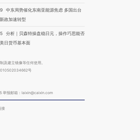
59
中东局势催化东南亚能源焦虑 多国出台
新政加速转型
05
分析｜贝森特操盘稳日元，操作巧思能否
美日货币基本面
复制及建立镜像等任何使用。
010502034662号
箱：laixin@caixin.com
链接