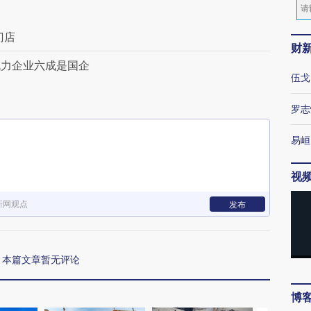
门店
财
战力企业六成是国企
伍戈
罗志
易峘
视
新网观点
发布
本篇文章暂无评论
博