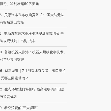
扭亏、净利增超50亿美元
6
贝恩资本宣布收购贡茶 在中国大陆无法
商标后退出市场
6
电动汽车需求高涨驱动澳洲车市增长 中
牌表现强劲｜出海·汽车
00
普渡机器人张涛：机器人规模化靠技术、
和产品共同突破
56
财新调查｜7月消费或有反弹、出口维持
 受哪些因素带动？
42
生态环境法典将施行 最高法明确新旧法
与追责规则
0
看空消费的“三大误区”