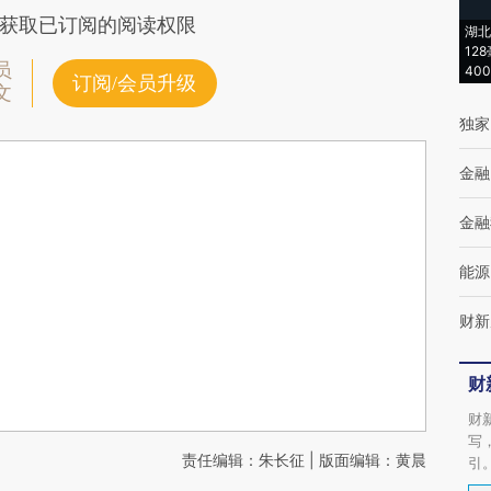
获取已订阅的阅读权限
湖北
12
员
40
订阅/会员升级
文
独家
金融
金融
能源
财新
财
财
写
责任编辑：朱长征 | 版面编辑：黄晨
引