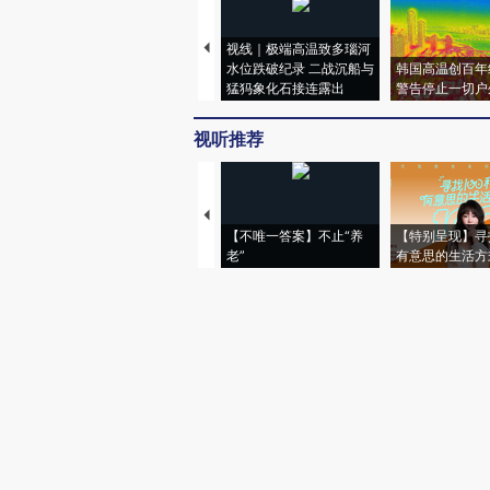
视线｜极端高温致多瑙河
水位跌破纪录 二战沉船与
韩国高温创百年
猛犸象化石接连露出
警告停止一切户
视听推荐
【不唯一答案】不止“养
【特别呈现】寻
老”
有意思的生活方