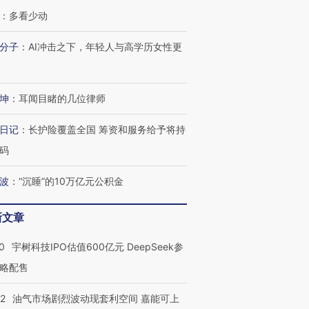
：
多看少动
OX的吸金
马航飞行员跨国走私7万
视线｜被称为“蟑螂”的印
让中产们甘
粒摇头丸 尿检体内含3种
度Z世代 用街头抗争将教
秘鲁纳斯
分子
：
AI冲击之下，年轻人与高学历女性更
”？
毒品
育部长拱下台
13人遇难
坤
：
耳闻目睹的几位律师
日记
：
长护险覆盖全国 筹资和服务给予将持
进第四届链博
【商旅对话】华住集团
技“链”接产
【特别呈现】寻找100种
CFO：不靠规模取胜，华
【特别呈
码
有意思的生活方式·第三对
住三大增长引擎是什么？
有意思的
波
：
“沉睡”的10万亿元公积金
新文章
0
宇树科技IPO估值600亿元 DeepSeek参
略配售
22
油气市场剧烈波动现套利空间 嘉能可上