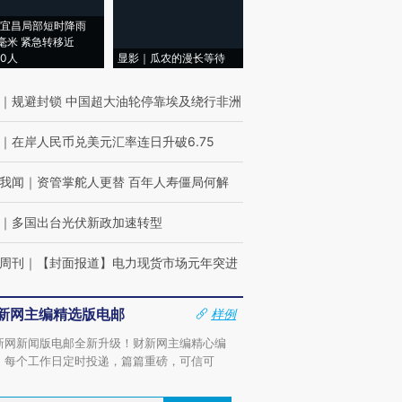
宜昌局部短时降雨
8毫米 紧急转移近
00人
显影｜瓜农的漫长等待
｜
规避封锁 中国超大油轮停靠埃及绕行非洲
｜
在岸人民币兑美元汇率连日升破6.75
我闻
｜
资管掌舵人更替 百年人寿僵局何解
｜
多国出台光伏新政加速转型
周刊
｜
【封面报道】电力现货市场元年突进
新网主编精选版电邮
样例
新网新闻版电邮全新升级！财新网主编精心编
，每个工作日定时投递，篇篇重磅，可信可
。