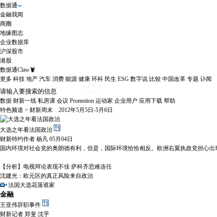
数据通
金融我闻
商圈
地缘图志
企业数据库
沪深股市
港股
数据通Claw🦞
更多
科技
地产
汽车
消费
能源
健康
环科
民生
ESG
数字说
比较
中国改革
专题
讣闻
数据
财新一线
私房课
会议
Promotion
运动家
企业用户
应用下载
帮助
特色频道
>
财新周末
2012年5月5日-5月6日
大选之年看法国政治
财新特约作者 杨凡 05月04日
国内环境对社会党的奥朗德有利，但是，国际环境恰恰相反。欧洲右翼执政党担心出现
【分析】电视辩论表现不佳 萨科齐恐难连任
沈建光：欧元区的真正风险来自政治
法国大选花落谁家
金融
王亚伟辞职事件
财新记者 郑斐 沈乎