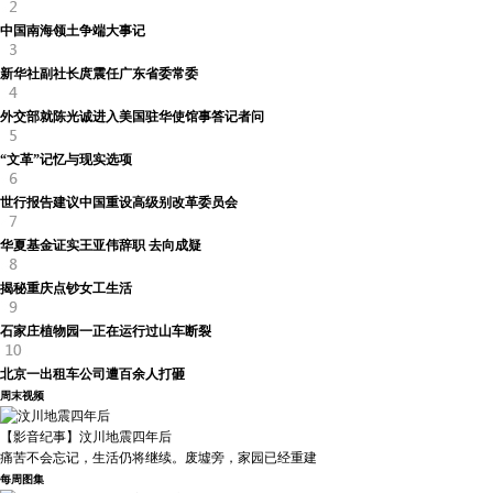
中国南海领土争端大事记
新华社副社长庹震任广东省委常委
外交部就陈光诚进入美国驻华使馆事答记者问
“文革”记忆与现实选项
世行报告建议中国重设高级别改革委员会
华夏基金证实王亚伟辞职 去向成疑
揭秘重庆点钞女工生活
石家庄植物园一正在运行过山车断裂
北京一出租车公司遭百余人打砸
周末视频
【影音纪事】汶川地震四年后
痛苦不会忘记，生活仍将继续。废墟旁，家园已经重建
每周图集