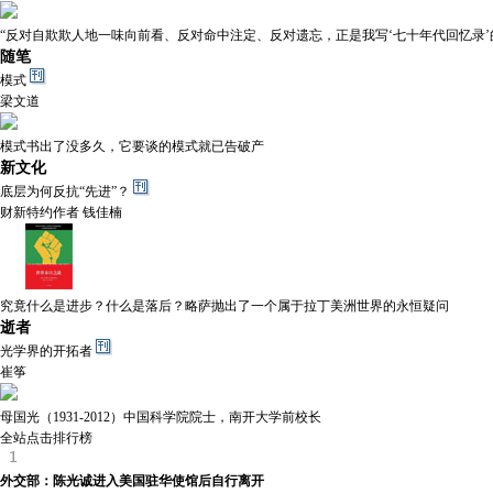
“反对自欺欺人地一味向前看、反对命中注定、反对遗忘，正是我写‘七十年代回忆录’
随笔
模式
梁文道
模式书出了没多久，它要谈的模式就已告破产
新文化
底层为何反抗“先进”？
财新特约作者 钱佳楠
究竟什么是进步？什么是落后？略萨抛出了一个属于拉丁美洲世界的永恒疑问
逝者
光学界的开拓者
崔筝
母国光（1931-2012）中国科学院院士，南开大学前校长
全站点击排行榜
外交部：陈光诚进入美国驻华使馆后自行离开