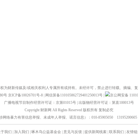
权为财新传媒及/或相关权利人专属所有或持有。未经许可，禁止进行转载、摘编、
880号
京ICP备10026701号-8
|
网信算备110105862729401250013号
|
京公网安备 110105
广播电视节目制作经营许可证：京第01015号
|
出版物经营许可证：第直100013号
Copyright 财新网 All Rights Reserved 版权所有 复制必究
力有害信息举报、未成年人举报、谣言信息）：010-85905050 13195200605 举报邮箱：
关于我们
|
加入我们
|
啄木鸟公益基金会
|
意见与反馈
|
提供新闻线索
|
联系我们
|
友情链