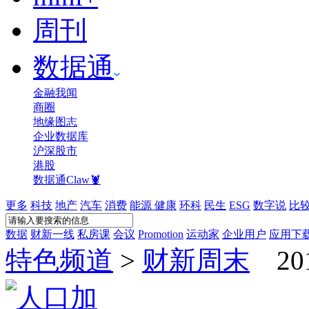
周刊
数据通
金融我闻
商圈
地缘图志
企业数据库
沪深股市
港股
数据通Claw🦞
更多
科技
地产
汽车
消费
能源
健康
环科
民生
ESG
数字说
比
数据
财新一线
私房课
会议
Promotion
运动家
企业用户
应用下
特色频道
>
财新周末
20