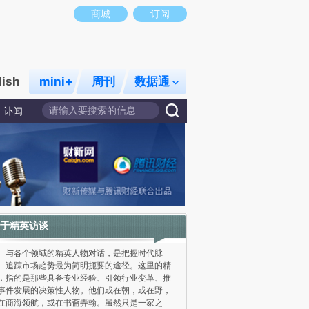
商城
订阅
lish
mini+
周刊
数据通
讣闻
于精英访谈
各个领域的精英人物对话，是把握时代脉
、追踪市场趋势最为简明扼要的途径。这里的精
，指的是那些具备专业经验、引领行业变革、推
事件发展的决策性人物。他们或在朝，或在野，
在商海领航，或在书斋弄翰。虽然只是一家之