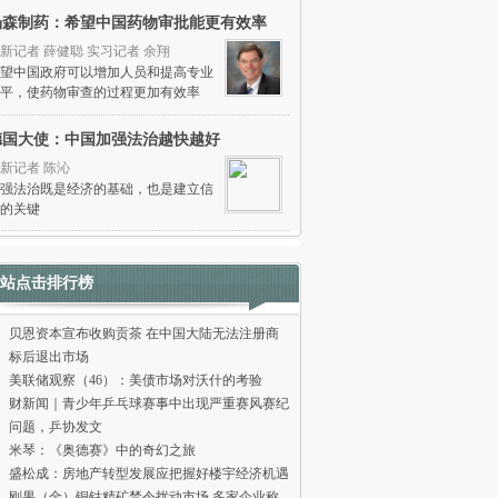
杨森制药：希望中国药物审批能更有效率
新记者 薛健聪 实习记者 余翔
望中国政府可以增加人员和提高专业
平，使药物审查的过程更加有效率
德国大使：中国加强法治越快越好
新记者 陈沁
强法治既是经济的基础，也是建立信
的关键
站点击排行榜
贝恩资本宣布收购贡茶 在中国大陆无法注册商
标后退出市场
美联储观察（46）：美债市场对沃什的考验
财新闻｜青少年乒乓球赛事中出现严重赛风赛纪
问题，乒协发文
米琴：《奥德赛》中的奇幻之旅
盛松成：房地产转型发展应把握好楼宇经济机遇
刚果（金）铜钴精矿禁令扰动市场 多家企业称