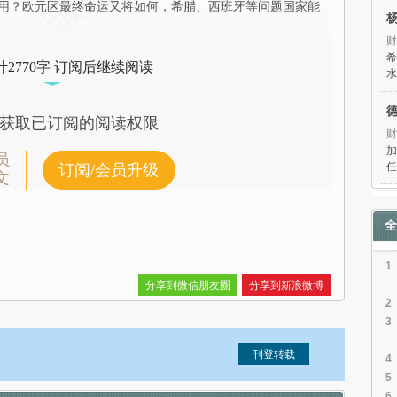
用？欧元区最终命运又将如何，希腊、西班牙等问题国家能
财
希
2770字 订阅后继续阅读
水
获取已订阅的阅读权限
财
加
员
任
订阅/会员升级
文
全
1
分享到微信朋友圈
分享到新浪微博
2
3
4
5
6