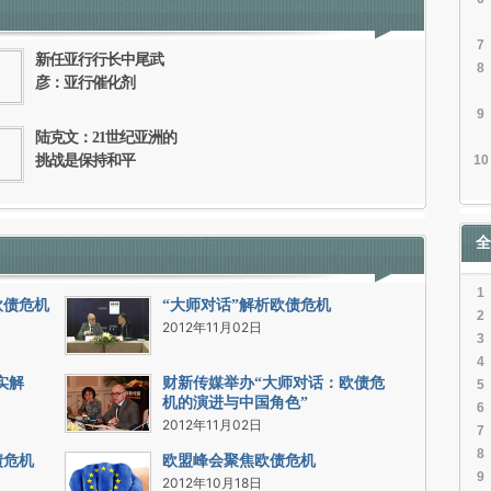
信息。经确认即可刊登转载。
7
新任亚行行长中尾武
8
彦：亚行催化剂
9
陆克文：21世纪亚洲的
挑战是保持和平
10
全
1
欧债危机
“大师对话”解析欧债危机
2
2012年11月02日
3
4
实解
财新传媒举办“大师对话：欧债危
5
机的演进与中国角色”
6
2012年11月02日
7
8
债危机
欧盟峰会聚焦欧债危机
9
2012年10月18日