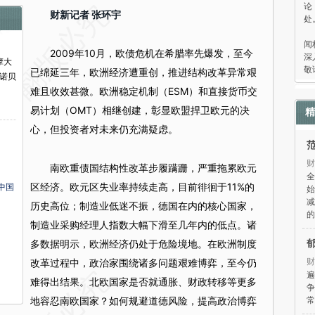
论
财新记者 张环宇
处
“
闻
2009年10月，欧债危机在希腊率先爆发，至今
深
摩大
敬
已绵延三年，欧洲经济遭重创，推进结构改革异常艰
诺贝
难且收效甚微。欧洲稳定机制（ESM）和直接货币交
易计划（OMT）相继创建，彰显欧盟捍卫欧元的决
精
心，但投资者对未来仍充满疑虑。
财
南欧重债国结构性改革步履蹒跚，严重拖累欧元
全
区经济。欧元区失业率持续走高，目前徘徊于11%的
中国
始
减
历史高位；制造业低迷不振，德国在内的核心国家，
的
制造业采购经理人指数大幅下滑至几年内的低点。诸
多数据明示，欧洲经济仍处于危险境地。在欧洲制度
财
改革过程中，政治家围绕诸多问题艰难博弈，至今仍
遍
难得出结果。北欧国家是否就通胀、财政转移等更多
争
地容忍南欧国家？如何规避道德风险，提高政治博弈
常