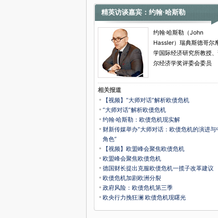
精英访谈嘉宾：约翰·哈斯勒
约翰·哈斯勒（John
Hassler）瑞典斯德哥尔
学国际经济研究所教授、
尔经济学奖评委会委员
相关报道
【视频】“大师对话”解析欧债危机
“大师对话”解析欧债危机
约翰·哈斯勒：欧债危机现实解
财新传媒举办“大师对话：欧债危机的演进与
角色”
【视频】欧盟峰会聚焦欧债危机
欧盟峰会聚焦欧债危机
德国财长提出克服欧债危机一揽子改革建议
欧债危机加剧欧洲分裂
政府风险：欧债危机第三季
欧央行力挽狂澜 欧债危机现曙光